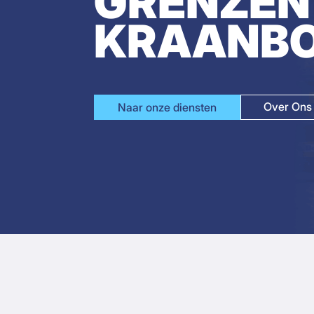
GRENZEN 
KRAANB
Over Ons
Naar onze diensten