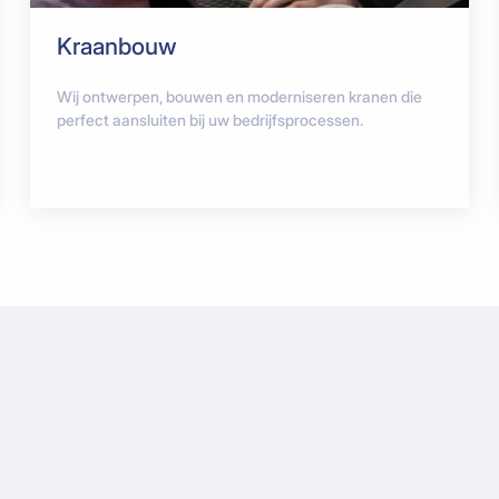
Kraanbouw
Wij ontwerpen, bouwen en moderniseren kranen die
perfect aansluiten bij uw bedrijfsprocessen.