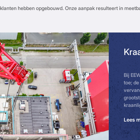
nze klanten hebben opgebouwd. Onze aanpak resulteert in meetb
Kra
Bij EEW
toe; d
vervan
grootst
kraanli
Lees 