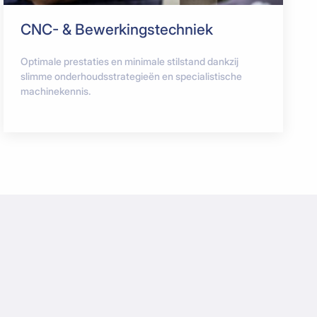
CNC- & Bewerkingstechniek
Optimale prestaties en minimale stilstand dankzij
slimme onderhoudsstrategieën en specialistische
machinekennis.