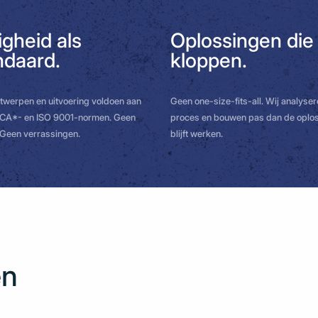
igheid als
Oplossingen die
ndaard.
kloppen.
twerpen en uitvoering voldoen aan
Geen one-size-fits-all. Wij analyse
CA*- en ISO 9001-normen. Geen
proces en bouwen pas dan de oplos
. Geen verrassingen.
blijft werken.
en