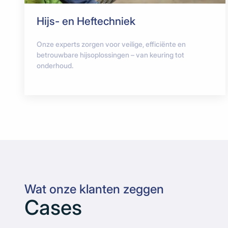
Hijs- en Heftechniek
Onze experts zorgen voor veilige, efficiënte en
betrouwbare hijsoplossingen – van keuring tot
onderhoud.
Wat onze klanten zeggen
Cases