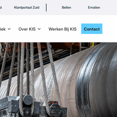
rd
Klantportaal Zuid
Bellen
Emailen
iek
Over KIS
Werken Bij KIS
Contact