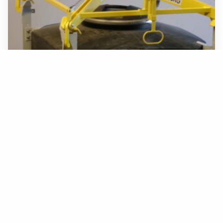
Hijsjuk met grijpers
Speciaal hijsjuk voorzien van grijpers voor het verplaatsen
van vloeistof tanks.
Home
Hijs- en Heftechniek
Kraanbouw
CNC- & Bewerkingstechniek