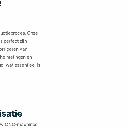
e
ductieproces. Onze
 perfect zijn
corrigeren van
che metingen en
d, wat essentieel is
satie
n uw CNC-machines.