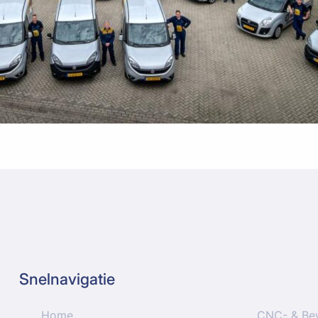
Snelnavigatie
Home
CNC- & Be