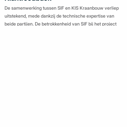
De samenwerking tussen SIF en KIS Kraanbouw verliep
uitstekend, mede dankzij de technische expertise van
beide partijen. De betrokkenheid van SIF bij het project
en hun technische kennis van kranen droegen bij aan een
soepele uitvoering.
Home
Meer weten?
Olaf Keur helpt je graag verder!
Hijs- en Heftechniek
0513 48 11 22
Kraanbouw
Olaf.Keur@kisgroup.nl
CNC- & Bewerkingstechniek
Kom in contact