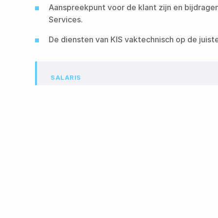
Aanspreekpunt voor de klant zijn en bijdragen
Services.​​​​‌ ‍ ​‍​‍‌‍ ‌ ​‍‌‍‍‌‌‍‌ ‌‍‍‌‌‍ ‍​‍​‍​ ‍‍​‍​‍‌ ​ ‌‍​‌‌‍ ‍‌‍‍‌‌ ‌​‌ ‍‌​‍ ‍‌‍‍‌‌‍ ​‍​‍​‍ ​​‍​‍‌‍‍​‌ ​‍‌‍‌‌‌‍‌‍​‍​‍​ ‍‍​‍​‍​‍ ‌ ​ ‌ ‌​‌ ‌‌‌‍‌​‌‍‍‌‌‍ ​‍ ‌‍‍‌‌‍ ‍‌ ‌​‌‍‌‌‌‍ ‍‌ ‌​​‍ ‌‍‌‌‌‍‌​‌‍‍‌‌ ‌​​‍ ‌‍ ‌‌‍ ‌‍‌​‌‍‌‌​ ‌‌ ​​‌ ​‍‌‍‌‌‌ ​ ‌‍‌‌‌‍ ‍‌ ‌​‌‍​‌‌ ‌​‌‍‍‌‌‍ ‌‍ ‍​ ‍ ‌‍‍‌‌‍‌​​ ‌‌ ‌‍‌‍​‌‌‍​ ‌‍​‌‌ ‌​‌ ‌‌‌ ​‍‌‍‌‌​‍ ‍‌‍‌​​ ​‍​ ​​​ ‍​​ ​‌​ ‍‌​ ​‍​ ​ ​ ‌‍‌‍‌​​ ​‍​ ‌‌​ ‌​‌‍​‍​ ​​​ ​ ​ ‍ ‌ ‌​‌ ‍‌‌ ​​‌‍‌‌​ ‌‌ ‌‍‌‍​‌‌‍​ ‌‍​‌‌ ‌​‌ ‌‌‌ ​‍‌‍‌‌​ ‍ ‌ ​​‌‍​‌‌ ‌​‌‍‍​​ ‌‌ ​‍‌‍‌‌‌ ​ ‌ ​​‌‍ ‌‍ ‍‌ ​ ‌‍‍‌‌‍​‍‌‍‍‌‌‍ ​‌‍‍‌‌ ‌​‌‍‍‌‌‍‌‌‌ ​ ​‍‌‌​ ‌‌‌​​‍​ ​ ​‍‌‌​ ‌‌‌​‌​​ ‌‍​‍‌‍​‌‌ ​ ‌‍‌‌‌‌‌‌‌ ​‍‌‍ ​​ ‌​‍‌‌​ ​‍‌​‌‍‌ ​ ‌ ‌​‌ ‌‌‌‍‌​‌‍‍‌‌‍ ​‍‌‍‌‍‍‌‌‍‌​​ ‌‌ ‌‍‌‍​‌‌‍​ ‌‍​‌‌ ‌​‌ ‌‌‌ ​‍‌‍‌‌​‍ ‍‌‍‌​​ ​‍​ ​​​ ‍​​ ​‌​ ‍‌​ ​‍​ ​ ​ ‌‍‌‍‌​​ ​‍​ ‌‌​ ‌​‌‍​‍​ ​​​ ​ ​‍‌‍‌ ‌​‌ ‍‌‌ ​​‌‍‌‌​ ‌‌ ‌‍‌‍​‌‌‍​ ‌‍​‌‌ ‌​‌ ‌‌‌ ​‍‌‍‌‌​‍‌‍‌ ​​‌‍​‌‌ ‌​‌‍‍​​ ‌‌ ​‍‌‍‌‌‌ ​ ‌ ​​‌‍ ‌‍ ‍‌ ​ ‌‍‍‌‌‍​‍‌‍‍‌‌‍ ​‌‍‍‌‌ ‌​‌‍‍‌‌‍‌‌‌ ​ ​‍‌‌​ ‌‌‌​​‍​ ​ ​‍‌‌​ ‌‌‌​‌​​‍‌‍‌ ​​‌‍‌‌‌ ​‍‌ ​ ‌ ​​‌‍‌‌‌‍​ ‌ ‌​‌‍‍‌‌ ‌‍‌‍‌‌​ ‌‌ ​​‌ ‌‌‌‍​‍‌‍ ​‌‍‍‌‌ ​ ‌‍‍​‌‍‌‌‌‍‌​​‍​‍‌ ‌
De diensten van KIS vaktechnisch op de juiste manier bij klanten aanbieden.​​​​‌ ‍ ​‍​‍‌‍ ‌ ​‍‌‍‍‌‌‍‌ ‌‍‍‌‌‍ ‍​‍​‍​ ‍‍​‍​‍‌ ​ ‌‍​‌‌‍ ‍‌‍‍‌‌ ‌​‌ ‍‌​‍ ‍‌‍‍‌‌‍ ​‍​‍​‍ ​​‍​‍‌‍‍​‌ ​‍‌‍‌‌‌‍‌‍​‍​‍​ ‍‍​‍​‍​‍ ‌ ​ ‌ ‌​‌ ‌‌‌‍‌​‌‍‍‌‌‍ ​‍ ‌‍‍‌‌‍ ‍‌ ‌​‌‍‌‌‌‍ ‍‌ ‌​​‍ ‌‍‌‌‌‍‌​‌‍‍‌‌ ‌​​‍ ‌‍ ‌‌‍ ‌‍‌​‌‍‌‌​ ‌‌ ​​‌ ​‍‌‍‌‌‌ ​ ‌‍‌‌‌‍ ‍‌ ‌​‌‍​‌‌ ‌​‌‍‍‌‌‍ ‌‍ ‍​ ‍ ‌‍‍‌‌‍‌​​ ‌‌ ‌‍‌‍​‌‌‍​ ‌‍​‌‌ ‌​‌ ‌‌‌ ​‍‌‍‌‌​‍ ‍‌‍‌​​ ​‍​ ​​​ ‍​​ ​‌​ ‍‌​ ​‍​ ​ ​ ‌‍‌‍‌​​ ​‍​ ‌‌​ ‌​‌‍​‍​ ​​​ ​ ​ ‍ ‌ ‌​‌ ‍‌‌ ​​‌‍‌‌​ ‌‌ ‌‍‌‍​‌‌‍​ ‌‍​‌‌ ‌​‌ ‌‌‌ ​‍‌‍‌‌​ ‍ ‌ ​​‌‍​‌‌ ‌​‌‍‍​​ ‌‌ ​‍‌‍‌‌‌ ​ ‌ ​​‌‍ ‌‍ ‍‌ ​ ‌‍‍‌‌‍​‍‌‍‍‌‌‍ ​‌‍‍‌‌ ‌​‌‍‍‌‌‍‌‌‌ ​ ​‍‌‌​ ‌‌‌​​‍​ ‌​​‍‌‌​ ‌‌‌​‌​​ ‌‍​‍‌‍​‌‌ ​ ‌‍‌‌‌‌‌
SALARIS
€3.400,- tot €5.100,- per m
Afhankelijk van je ervaring, plus voordelenpakk
Over KIS Group