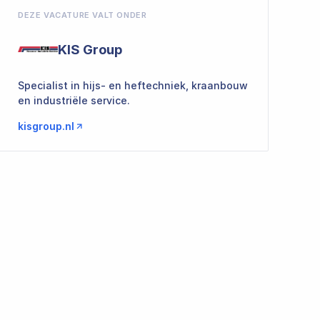
DEZE VACATURE VALT ONDER
KIS Group
Specialist in hijs- en heftechniek, kraanbouw
en industriële service.
kisgroup.nl