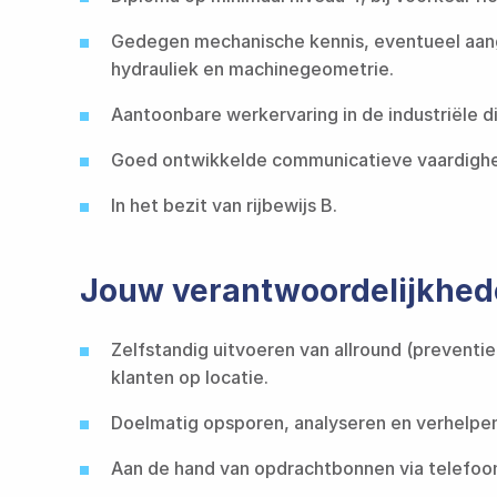
Gedegen mechanische kennis, eventueel aang
hydrauliek en machinegeometrie.​​​​‌ ‍ ​‍​‍‌‍ ‌ ​‍‌‍‍‌‌‍‌ ‌‍‍‌‌‍ ‍​‍​‍​ ‍‍​‍​‍‌ ​ ‌‍​‌‌‍ ‍‌‍‍‌‌ ‌​‌ ‍‌​‍ ‍‌‍‍‌‌‍ ​‍​‍​‍ ​​‍​‍‌‍‍​‌ ​‍‌‍‌‌‌‍‌‍​‍​‍​ ‍‍​‍​‍​‍ ‌ ​ ‌ ‌​‌ ‌‌‌‍‌​‌‍‍‌‌‍ ​‍ ‌‍‍‌‌‍ ‍‌ ‌​‌‍‌‌‌‍ ‍‌ ‌​​‍ ‌‍‌‌‌‍‌​‌‍‍‌‌ ‌​​‍ ‌‍ ‌‌‍ ‌‍‌​‌‍‌‌​ ‌‌ ​​‌ ​‍‌‍‌‌‌ ​ ‌‍‌‌‌‍ ‍‌ ‌​‌‍​‌‌ ‌​‌‍‍‌‌‍ ‌‍ ‍​ ‍ ‌‍‍‌‌‍‌​​ ‌‌ ‌‍‌‍​‌‌‍​ ‌‍​‌‌ ‌​‌ ‌‌‌ ​‍‌‍‌‌​‍ ‍‌‍‌​​ ​‍​ ​​​ ‍​​ ​‌​ ‍‌​ ​‍​ ​ ​ ‌‍‌‍‌​​ ​‍​ ‌‌​ ‌​‌‍​‍​ ​​​ ​ ​ ‍ ‌ ‌​‌ ‍‌‌ ​​‌‍‌‌​ ‌‌ ‌‍‌‍​‌‌‍​ ‌‍​‌‌ ‌​‌ ‌‌‌ ​‍‌‍‌‌​ ‍ ‌ ​​‌‍​‌‌ ‌​‌‍‍​​ ‌‌ ​‍‌‍‌‌‌ ​‌‌ ‌‌‌‍‍‌‌ ​‍‌‍‌‌‌‍ ‌‌‍‌‌‌‍ ‍‌ ‌​‌ ​ ​‍‌‌​ ‌‌‌​​‍​ ​‌​‍‌‌​ ‌‌‌​‌​​ ‌‍​‍‌‍​‌‌ ​ ‌‍‌‌‌‌‌‌‌ ​‍‌‍ ​​ ‌​‍‌‌​ ​‍‌​‌‍‌ ​ ‌ ‌​‌ ‌‌‌‍‌​‌‍‍‌‌‍ ​‍‌‍‌‍‍‌‌‍‌​​ ‌‌ ‌‍‌‍​‌‌‍​ ‌‍​‌‌ ‌​‌ ‌‌‌ ​‍‌‍‌‌​‍ ‍‌‍‌​​ ​‍​ ​​​ ‍​​ ​‌​ ‍‌​ ​‍​ ​ ​ ‌‍‌‍‌​​ ​‍​ ‌‌​ ‌​‌‍​‍​ ​​​ ​ ​‍‌‍‌ ‌​‌ ‍‌‌ ​​‌‍‌‌​ ‌‌ ‌‍‌‍​‌‌‍​ ‌‍​‌‌ ‌​‌ ‌‌‌ ​‍‌‍‌‌​‍‌‍‌ ​​‌‍​‌‌ ‌​‌‍‍​​ ‌‌ ​‍‌‍‌‌‌ ​‌‌ ‌‌‌‍‍‌‌ ​‍‌‍‌‌‌‍ ‌‌‍‌‌‌‍ ‍‌ ‌​‌ ​ ​‍‌‌​ ‌‌‌​​‍​ ​‌​‍‌‌​ ‌‌‌​‌​​‍‌‍‌ ​​‌‍‌‌‌ ​‍‌ ​ ‌ ​​‌‍‌‌‌‍​ ‌ ‌​‌‍‍‌‌ ‌‍‌‍‌‌​ ‌‌ ​​‌ ‌‌‌‍​‍‌‍ ​‌‍‍‌‌ ​ ‌‍‍​‌‍‌‌‌‍‌​​‍​‍‌ ‌
Aantoonbare werkervaring in de industriële dienstverlening.​​​​‌ ‍ ​‍​‍‌‍ ‌ ​‍‌‍‍‌‌‍‌ ‌‍‍‌‌‍ ‍​‍​‍​ ‍‍​‍​‍‌ ​ ‌‍​‌‌‍ ‍‌‍‍‌‌ ‌​‌ ‍‌​‍ ‍‌‍‍‌‌‍ ​‍​‍​‍ ​​‍​‍‌‍‍​‌ ​‍‌‍‌‌‌‍‌‍​‍​‍​ ‍‍​‍​‍​‍ ‌ ​ ‌ ‌​‌ ‌‌‌‍‌​‌‍‍‌‌‍ ​‍ ‌‍‍‌‌‍ ‍‌ ‌​‌‍‌‌‌‍ ‍‌ ‌​​‍ ‌‍‌‌‌‍‌​‌‍‍‌‌ ‌​​‍ ‌‍ ‌‌‍ ‌‍‌​‌‍‌‌​ ‌‌ ​​‌ ​‍‌‍‌‌‌ ​ ‌‍‌‌‌‍ ‍‌ ‌​‌‍​‌‌ ‌​‌‍‍‌‌‍ ‌‍ ‍​ ‍ ‌‍‍‌‌‍‌​​ ‌‌ ‌‍‌‍​‌‌‍​ ‌‍​‌‌ ‌​‌ ‌‌‌ ​‍‌‍‌‌​‍ ‍‌‍‌​​ ​‍​ ​​​ ‍​​ ​‌​ ‍‌​ ​‍​ ​ ​ ‌‍‌‍‌​​ ​‍​ ‌‌​ ‌​‌‍​‍​ ​​​ ​ ​ ‍ ‌ ‌​‌ ‍‌‌ ​​‌‍‌‌​ ‌‌ ‌‍‌‍​‌‌‍​ ‌‍​‌‌ ‌​‌ ‌‌‌ ​‍‌‍‌‌​ ‍ ‌ ​​‌‍​‌‌ ‌​‌‍‍​​ ‌‌ ​‍‌‍‌‌‌ ​‌‌ ‌‌‌‍‍‌‌ ​‍‌‍‌‌‌‍ ‌‌‍‌‌‌‍ ‍‌ ‌​‌ ​ ​‍‌‌​ ‌‌‌​​‍​ ​‍​‍‌‌​ ‌‌‌​‌​​ ‌‍​‍‌‍​‌‌ ​ ‌‍‌‌‌‌‌‌‌ ​‍‌‍ ​​ ‌​‍‌‌​ ​‍‌​‌‍‌ ​ ‌ ‌​‌ ‌‌‌‍‌​‌‍‍‌‌‍ ​‍‌‍‌‍‍‌‌‍‌​​ ‌‌ ‌‍‌‍​‌‌‍​ ‌‍​‌‌ ‌​‌ ‌‌‌ ​‍‌‍‌‌​‍ ‍‌‍‌​​ ​‍​ ​​​ ‍​​ ​‌​ ‍‌​ ​‍​ ​ ​ ‌‍‌‍‌​​ ​‍​ ‌‌​ ‌​‌‍​‍​ ​​​ ​ ​‍
Goed ontwikkelde communicatieve vaardigheden, flexibel en leergierig.​​​​‌ ‍ ​‍​‍‌‍ ‌ ​‍‌‍‍‌‌‍‌ ‌‍‍‌‌‍ ‍​‍​‍​ ‍‍​‍​‍‌ ​ ‌‍​‌‌‍ ‍‌‍‍‌‌ ‌​‌ ‍‌​‍ ‍‌‍‍‌‌‍ ​‍​‍​‍ ​​‍​‍‌‍‍​‌ ​‍‌‍‌‌‌‍‌‍​‍​‍​ ‍‍​‍​‍​‍ ‌ ​ ‌ ‌​‌ ‌‌‌‍‌​‌‍‍‌‌‍ ​‍ ‌‍‍‌‌‍ ‍‌ ‌​‌‍‌‌‌‍ ‍‌ ‌​​‍ ‌‍‌‌‌‍‌​‌‍‍‌‌ ‌​​‍ ‌‍ ‌‌‍ ‌‍‌​‌‍‌‌​ ‌‌ ​​‌ ​‍‌‍‌‌‌ ​ ‌‍‌‌‌‍ ‍‌ ‌​‌‍​‌‌ ‌​‌‍‍‌‌‍ ‌‍ ‍​ ‍ ‌‍‍‌‌‍‌​​ ‌‌ ‌‍‌‍​‌‌‍​ ‌‍​‌‌ ‌​‌ ‌‌‌ ​‍‌‍‌‌​‍ ‍‌‍‌​​ ​‍​ ​​​ ‍​​ ​‌​ ‍‌​ ​‍​ ​ ​ ‌‍‌‍‌​​ ​‍​ ‌‌​ ‌​‌‍​‍​ ​​​ ​ ​ ‍ ‌ ‌​‌ ‍‌‌ ​​‌‍‌‌​ ‌‌ ‌‍‌‍​‌‌‍​ ‌‍​‌‌ ‌​‌ ‌‌‌ ​‍‌‍‌‌​ ‍ ‌ ​​‌‍​‌‌ ‌​‌‍‍​​ ‌‌ ​‍‌‍‌‌‌ ​‌‌ ‌‌‌‍‍‌‌ ​‍‌‍‌‌‌‍ ‌‌‍‌‌‌‍ ‍‌ ‌​‌ ​ ​‍‌‌​ ‌‌‌​​‍​ ​ ​‍‌‌​ ‌‌‌​‌​​ ‌‍​‍‌‍​‌‌ ​ ‌‍‌‌‌‌‌‌‌ ​‍‌‍ ​​ ‌​‍‌‌​ ​‍‌​‌‍‌ ​
In het bezit van rijbewijs B.​​​​‌ ‍ ​‍​‍‌‍ ‌ ​‍‌‍‍‌‌‍‌ ‌‍‍‌‌‍ ‍​‍​‍​ ‍‍​‍​‍‌ ​ ‌‍​‌‌‍ ‍‌‍‍‌‌ ‌​‌ ‍‌​‍ ‍‌‍‍‌‌‍ ​‍​‍​‍ ​​‍​‍‌‍‍​‌ ​‍‌‍‌‌‌‍‌‍​‍​‍​ ‍‍​‍​‍​‍ ‌ ​ ‌ ‌​‌ ‌‌‌‍‌​‌‍‍‌‌‍ ​‍ ‌‍‍‌‌‍ ‍‌ ‌​‌‍‌‌‌‍ ‍‌ ‌​​‍ ‌‍‌‌‌‍‌​‌‍‍‌‌ ‌​​‍ ‌‍ ‌‌‍ ‌‍‌​‌‍‌‌​ ‌‌ ​​‌ ​‍‌‍‌‌‌ ​ ‌‍‌‌‌‍ ‍‌ ‌​‌‍​‌‌ ‌​‌‍‍‌‌‍ ‌‍ ‍​ ‍ ‌‍‍‌‌‍‌​​ ‌‌ ‌‍‌‍​‌‌‍​ ‌‍​‌‌ ‌​‌ ‌‌‌ ​‍‌‍‌‌​‍ ‍‌‍‌​​ ​‍​ ​​​ ‍​​ ​‌​ ‍‌​ ​‍​ ​ ​ ‌‍‌‍‌​​ ​‍​ ‌‌​ ‌​‌‍​‍​ ​​​ ​ ​ ‍ ‌ ‌​‌ ‍‌‌ ​​‌‍‌‌​ ‌‌ ‌‍‌‍​‌‌‍​ ‌‍​‌‌ ‌​‌ ‌‌‌ ​‍‌‍‌‌​ ‍ ‌ ​​‌‍​‌‌ ‌​‌‍‍​​ ‌‌ ​‍‌‍‌‌‌ ​‌‌ ‌‌‌‍‍‌‌ ​‍‌‍‌‌‌‍ ‌‌‍‌‌‌‍ ‍‌ ‌​‌ ​ ​‍‌‌​ ‌‌‌​​‍​ ‌​​‍‌‌​ ‌‌‌​‌​​ ‌‍​‍‌‍​‌‌ ​ ‌‍‌‌‌‌‌‌‌ ​‍‌‍ ​​ ‌​‍‌‌​ ​‍‌​‌‍‌ ​ ‌ ‌​‌ ‌‌‌‍‌​‌‍‍‌‌‍ ​‍‌‍‌‍‍‌‌‍‌​​ ‌‌ ‌‍‌‍​‌‌‍​ ‌‍​‌‌ ‌​‌ ‌‌‌ ​‍‌‍‌‌​‍ ‍‌‍‌​​ ​‍​ ​​​ ‍​​ ​‌​ ‍‌​ ​‍​ ​ ​ ‌‍‌‍‌​​ ​‍​ ‌‌​ ‌​‌‍​‍​ ​​​ ​ ​‍‌‍‌ ‌​‌ ‍‌‌ ​​‌‍‌‌​ ‌‌ ‌‍‌‍​‌‌‍​ ‌‍​‌‌ ‌​‌ ‌‌‌ ​‍‌‍‌‌​‍‌‍‌ ​​‌‍​‌‌ ‌​‌‍‍​​ ‌‌ ​‍‌‍‌‌‌ ​‌‌ ‌‌‌‍‍‌‌ ​‍‌‍‌‌‌‍ ‌‌‍‌‌‌‍ ‍‌ ‌​‌ ​ ​‍‌‌​ ‌‌‌​​‍​ ‌​​‍‌‌​ ‌‌‌​‌​​‍‌‍‌ ​​‌‍‌‌‌ ​‍‌ ​ ‌ ​​‌‍‌‌‌‍​ ‌ ‌​‌‍‍‌‌ ‌‍‌‍‌‌​ ‌‌ ​​‌ ‌‌‌‍​‍‌‍ ​‌‍‍‌‌ ​ ‌‍‍​‌‍‌‌‌‍‌​​‍​‍‌ ‌
Jouw verantwoordelijkhe
Zelfstandig uitvoeren van allround (preventie
klanten op locatie.​​​​‌ ‍ ​‍​‍‌‍ ‌ ​‍‌‍‍‌‌‍‌ ‌‍‍‌‌‍ ‍​‍​‍​ ‍‍​‍​‍‌ ​ ‌‍​‌‌‍ ‍‌‍‍‌‌ ‌​‌ ‍‌​‍ ‍‌‍‍‌‌‍ ​‍​‍​‍ ​​‍​‍‌‍‍​‌ ​‍‌‍‌‌‌‍‌‍​‍​‍​ ‍‍​‍​‍​‍ ‌ ​ ‌ ‌​‌ ‌‌‌‍‌​‌‍‍‌‌‍ ​‍ ‌‍‍‌‌‍ ‍‌ ‌​‌‍‌‌‌‍ ‍‌ ‌​​‍ ‌‍‌‌‌‍‌​‌‍‍‌‌ ‌​​‍ ‌‍ ‌‌‍ ‌‍‌​‌‍‌‌​ ‌‌ ​​‌ ​‍‌‍‌‌‌ ​ ‌‍‌‌‌‍ ‍‌ ‌​‌‍​‌‌ ‌​‌‍‍‌‌‍ ‌‍ ‍​ ‍ ‌‍‍‌‌‍‌​​ ‌‌ ‌‍‌‍​‌‌‍​ ‌‍​‌‌ ‌​‌ ‌‌‌ ​‍‌‍‌‌​‍ ‍‌‍‌​​ ​‍​ ​​​ ‍​​ ​‌​ ‍‌​ ​‍​ ​ ​ ‌‍‌‍‌​​ ​‍​ ‌‌​ ‌​‌‍​‍​ ​​​ ​ ​ ‍ ‌ ‌​‌ ‍‌‌ ​​‌‍‌‌​ ‌‌ ‌‍‌‍​‌‌‍​ ‌‍​‌‌ ‌​‌ ‌‌‌ ​‍‌‍‌‌​ ‍ ‌ ​​‌‍​‌‌ ‌​‌‍‍​​ ‌‌ ​‍‌‍‌‌‌ ​ ‌ ​​‌‍ ‌‍ ‍‌ ​ ‌‍‍‌‌‍​‍‌‍‍‌‌‍ ​‌‍‍‌‌ ‌​‌‍‍‌‌‍‌‌‌ ​ ​‍‌‌​ ‌‌‌​​‍​ ​​​‍‌‌​ ‌‌‌​‌​​ ‌‍​‍‌‍​‌‌ ​ ‌‍‌‌‌‌‌‌‌ ​‍‌‍ ​​ ‌​‍‌‌​ ​‍‌​‌‍‌ ​ ‌ ‌​‌ ‌‌‌‍‌​‌‍‍‌‌‍ ​‍‌‍‌‍‍‌‌‍‌​​ ‌‌ ‌‍‌‍​‌‌‍​ ‌‍​‌‌ ‌​‌ ‌‌‌ ​‍‌‍‌‌​‍ ‍‌‍‌​​ ​‍​ ​​​ ‍​​ ​‌​ ‍‌​ ​‍​ ​ ​ ‌‍‌‍‌​​ ​‍​ ‌‌​ ‌​‌‍​‍​ ​​​ ​ ​‍‌‍‌ ‌​‌ ‍‌‌ ​​‌‍‌‌​ ‌‌ ‌‍‌‍​‌‌‍​ ‌‍​‌‌ ‌​‌ ‌‌‌ ​‍‌‍‌‌​‍‌‍‌ ​​‌‍​‌‌ ‌​‌‍‍​​ ‌‌ ​‍‌‍‌‌‌ ​ ‌ ​​‌‍ ‌‍ ‍‌ ​ ‌‍‍‌‌‍​‍‌‍‍‌‌‍ ​‌‍‍‌‌ ‌​‌‍‍‌‌‍‌‌‌ ​ ​‍‌‌​ ‌‌‌​​‍​ ​​​‍‌‌​ ‌‌‌​‌​​‍‌‍‌ ​​‌‍‌‌‌ ​‍‌ ​ ‌ ​​‌‍‌‌‌‍​ ‌ ‌​‌‍‍‌‌ ‌‍‌‍‌‌​ ‌‌ ​​‌ ‌‌‌‍​‍‌‍ ​‌‍‍‌‌ ​ ‌‍‍​‌‍‌‌‌‍‌​​‍​‍‌ ‌
Doelmatig opsporen, analyseren en verhelpen van storingen in machines en installaties.​​​​‌ ‍ ​‍​‍‌‍ ‌ ​‍‌‍‍‌‌‍‌ ‌‍‍‌‌‍ ‍​‍​‍​ ‍‍​‍​‍‌ ​ ‌‍​‌‌‍ ‍‌‍‍‌‌ ‌​‌ ‍‌​‍ ‍‌‍‍‌‌‍ ​‍​‍​‍ ​​‍​‍‌‍‍​‌ ​‍‌‍‌‌‌‍‌‍​‍​‍​ ‍‍​‍​‍​‍ ‌ ​ ‌ ‌​‌ ‌‌‌‍‌​‌‍‍‌‌‍ ​‍ ‌‍‍‌‌‍ ‍‌ ‌​‌‍‌‌‌‍ ‍‌ ‌​​‍ ‌‍‌‌‌‍‌​‌‍‍‌‌ ‌​​‍ ‌‍ ‌‌‍ ‌‍‌​‌‍‌‌​ ‌‌ ​​‌ ​‍‌‍‌‌‌ ​ ‌‍‌‌‌‍ ‍‌ ‌​‌‍​‌‌ ‌​‌‍‍‌‌‍ ‌‍ ‍​ ‍ ‌‍‍‌‌‍‌​​ ‌‌ ‌‍‌‍​‌‌‍​ ‌‍​‌‌ ‌​‌ ‌‌‌ ​‍‌‍‌‌​‍ ‍‌‍‌​​ ​‍​ ​​​ ‍​​ ​‌​ ‍‌​ ​‍​ ​ ​ ‌‍‌‍‌​​ ​‍​ ‌‌​ ‌​‌‍​‍​ ​​​ ​ ​ ‍ ‌ ‌​‌ ‍‌‌ ​​‌‍‌‌​ ‌‌ ‌‍‌‍​‌‌‍​ ‌‍​‌‌ ‌​‌ ‌‌‌ ​‍‌‍‌‌​ ‍ ‌ ​​‌‍​‌‌ ‌​‌‍‍​​ ‌‌ ​‍‌‍‌‌‌ ​ ‌ ​​‌‍ ‌‍
Aan de hand van opdrachtbonnen via telefoon/laptop op pad gaan en onderhoud verrichten.​​​​‌ ‍ ​‍​‍‌‍ ‌ ​‍‌‍‍‌‌‍‌ ‌‍‍‌‌‍ ‍​‍​‍​ ‍‍​‍​‍‌ ​ ‌‍​‌‌‍ ‍‌‍‍‌‌ ‌​‌ ‍‌​‍ ‍‌‍‍‌‌‍ ​‍​‍​‍ ​​‍​‍‌‍‍​‌ ​‍‌‍‌‌‌‍‌‍​‍​‍​ ‍‍​‍​‍​‍ ‌ ​ ‌ ‌​‌ ‌‌‌‍‌​‌‍‍‌‌‍ ​‍ ‌‍‍‌‌‍ ‍‌ ‌​‌‍‌‌‌‍ ‍‌ ‌​​‍ ‌‍‌‌‌‍‌​‌‍‍‌‌ ‌​​‍ ‌‍ ‌‌‍ ‌‍‌​‌‍‌‌​ ‌‌ ​​‌ ​‍‌‍‌‌‌ ​ ‌‍‌‌‌‍ ‍‌ ‌​‌‍​‌‌ ‌​‌‍‍‌‌‍ ‌‍ ‍​ ‍ ‌‍‍‌‌‍‌​​ ‌‌ ‌‍‌‍​‌‌‍​ ‌‍​‌‌ ‌​‌ ‌‌‌ ​‍‌‍‌‌​‍ ‍‌‍‌​​ ​‍​ ​​​ ‍​​ ​‌​ ‍‌​ ​‍​ ​ ​ ‌‍‌‍‌​​ ​‍​ ‌‌​ ‌​‌‍​‍​ ​​​ ​ ​ ‍ ‌ ‌​‌ ‍‌‌ ​​‌‍‌‌​ ‌‌ ‌‍‌‍​‌‌‍​ ‌‍​‌‌ ‌​‌ ‌‌‌ ​‍‌‍‌‌​ ‍ ‌ ​​‌‍​‌‌ 