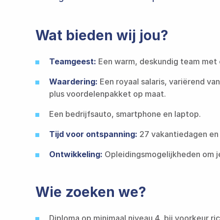
Wat bieden wij jou?
Teamgeest​​​​‌ ‍ ​‍​‍‌‍ ‌ ​‍‌‍‍‌‌‍‌ ‌‍‍‌‌‍ ‍​‍​‍​ ‍‍​‍​‍‌ ​ ‌‍​‌‌‍ ‍‌‍‍‌‌ ‌​‌ ‍‌​‍ ‍‌‍‍‌‌‍ ​‍​‍​‍ ​​‍​‍‌‍‍​‌ ​‍‌‍‌‌‌‍‌‍​‍​‍​ ‍‍​‍​‍​‍ ‌ ​ ‌ ‌​‌ ‌‌‌‍‌​‌‍‍‌‌‍ ​‍ ‌‍‍‌‌‍ ‍‌ ‌​‌‍‌‌‌‍ ‍‌ ‌​​‍ ‌‍‌‌‌‍‌​‌‍‍‌‌ ‌​​‍ ‌‍ ‌‌‍ ‌‍‌​‌‍‌‌​ ‌‌ ​​‌ ​‍‌‍‌‌‌ ​ ‌‍‌‌‌‍ ‍‌ ‌​‌‍​‌‌ ‌​‌‍‍‌‌‍ ‌‍ ‍​ ‍ ‌‍‍‌‌‍‌​​ ‌‌ ‌‍‌‍​‌‌‍​ ‌‍​‌‌ ‌​‌ ‌‌‌ ​‍‌‍‌‌​‍ ‍‌‍‌​​ ​‍​ ​​​ ‍​​ ​‌​ ‍‌​ ​‍​ ​ ​ ‌‍‌‍‌​​ ​‍​ ‌‌​ ‌​‌‍​‍​ ​​​ ​ ​ ‍ ‌ ‌​‌ ‍‌‌ ​​‌‍‌‌​ ‌‌ ‌‍‌‍​‌‌‍​ ‌‍​‌‌ ‌​‌ ‌‌‌ ​‍‌‍‌‌​ ‍ ‌ ​​‌‍​‌‌ ‌​‌‍‍​​ ‌‌‍​‍‌‍‌‌‌‍ ‍‌‍‌‌‌‍‌‍‌‍‍‌‌ ‌​‌ ​ ​‍‌‌​ ‌‌‌​​‍‌‌ ‌‍‍ ‌‍‌‌‌ ‍‌​‍‌‌​ ​ ‌​‌​​‍‌‌​ ​ ‌​‌​​‍‌‌​ ​‍​ ​‍‌‍​‍‌‍‌‌‌‍ ‍​ ​​​ ​‍​ ‌‌​ ​‍​ ​ ‌‍‌‌​ ‌‌‌‍‌‍​ ‍​‌‍‌‌‌‍​‍‌‍‌‌​‍‌‌​ ​‍​ ​‍​‍‌‌​ ‌‌‌​‌​​‍ ‍‌ ‌​‌‍‍‌‌ ‌​‌‍ ​‌‍‌‌​ ‌‍​‍‌‍​‌‌ ​ ‌‍‌‌‌‌‌‌‌ ​‍‌‍ ​​ ‌​‍‌‌​ ​‍‌​‌‍‌ ​ ‌ ‌​‌ ‌‌‌‍‌​‌‍‍‌‌‍ ​‍‌‍‌‍‍‌‌‍‌​​ ‌‌ ‌‍‌‍​‌‌‍​ ‌‍​‌‌ ‌​‌ ‌‌‌ ​‍‌‍‌‌​‍ ‍‌‍‌​​ ​‍​ ​​​ ‍​​ ​‌​ ‍‌​ ​‍​ ​ ​ ‌‍‌‍‌​​ ​‍​ ‌‌​ ‌​‌‍​‍​ ​​​ ​ ​‍‌‍‌ ‌​‌ ‍‌‌ ​​‌‍‌‌​ ‌‌ ‌‍‌‍​‌‌‍​ ‌‍​‌‌ ‌​‌ ‌‌‌ ​‍‌‍‌‌​‍‌‍‌ ​​‌‍​‌‌ ‌​‌‍‍​​ ‌‌‍​‍‌‍‌‌‌‍ ‍‌‍‌‌‌‍‌‍‌‍‍‌‌ ‌​‌ ​ ​‍‌‌​ ‌‌‌​​‍‌‌ ‌‍‍ ‌‍‌‌‌ ‍‌​‍‌‌​ ​ ‌​‌​​‍‌‌​ ​ ‌​‌​​‍‌‌​ ​‍​ ​‍‌‍​‍‌‍‌‌‌‍ ‍​ ​​​ ​‍​ ‌‌​ ​‍​ ​ ‌‍‌‌​ ‌‌‌‍‌‍​ ‍​‌‍‌‌‌‍​‍‌‍‌‌​‍‌‌​ ​‍​ ​‍​‍‌‌​ ‌‌‌​‌​​‍ ‍‌ ‌​‌‍‍‌‌ ‌​‌‍ ​‌‍‌‌​‍‌‍‌ ​​‌‍‌‌‌ ​‍‌ ​ ‌ ​​‌‍‌‌‌‍​ ‌ ‌​‌‍‍‌‌ ‌‍‌‍‌‌​ ‌‌ ​​‌ ‌‌‌‍​‍‌‍ ​‌‍‍‌‌ ​ ‌‍‍​‌‍‌‌‌‍‌​​‍​‍‌ ‌:
Een warm, deskundig team met collega's waar je op kunt bouwen en vertrouwen.​​​​‌ ‍ ​‍​‍‌‍ ‌ ​‍‌‍‍‌‌‍‌ ‌‍‍‌‌‍ ‍​‍​‍​ ‍‍​‍​‍‌ ​ ‌‍​‌‌‍ ‍‌‍‍‌‌ ‌​‌ ‍‌​‍ ‍‌‍‍‌‌‍ ​‍​‍​‍ ​​‍​‍‌‍‍​‌ ​‍‌‍‌‌‌‍‌‍​‍​‍​ ‍‍​‍​‍​‍ ‌ ​ ‌ ‌​‌ ‌‌‌‍‌​‌‍‍‌‌‍ ​‍ ‌‍‍‌‌‍ ‍‌ ‌​‌‍‌‌‌‍ ‍‌ ‌​​‍ ‌‍‌‌‌‍‌​‌‍‍‌‌ ‌​​‍ ‌‍ ‌‌‍ ‌‍‌​‌‍‌‌​ ‌‌ ​​‌ ​‍‌‍‌‌‌ ​ ‌‍‌‌‌‍ ‍‌ ‌​‌‍​‌‌ ‌​‌‍‍‌‌‍ ‌‍ ‍​ ‍ ‌‍‍‌‌‍‌​​ ‌‌ ‌‍‌‍​‌‌‍​ ‌‍​‌‌ ‌​‌ ‌‌‌ ​‍‌‍‌‌​‍ ‍‌‍‌​​ ​‍​ ​​​ ‍​​ ​‌​ ‍‌​ ​‍​ ​ ​ ‌‍‌‍‌​​ ​‍​ ‌‌​ ‌​‌‍​‍​ ​​​ ​ ​ ‍ ‌ ‌​‌ ‍‌‌ ​​‌‍‌‌​ ‌‌ ‌‍‌‍​‌‌‍​ ‌‍​‌‌ ‌​‌ ‌‌‌ ​‍‌‍‌‌​ ‍ ‌ ​​‌
Waardering​​​​‌ ‍ ​‍​‍‌‍ ‌ ​‍‌‍‍‌‌‍‌ ‌‍‍‌‌‍ ‍​‍​‍​ ‍‍​‍​‍‌ ​ ‌‍​‌‌‍ ‍‌‍‍‌‌ ‌​‌ ‍‌​‍ ‍‌‍‍‌‌‍ ​‍​‍​‍ ​​‍​‍‌‍‍​‌ ​‍‌‍‌‌‌‍‌‍​‍​‍​ ‍‍​‍​‍​‍ ‌ ​ ‌ ‌​‌ ‌‌‌‍‌​‌‍‍‌‌‍ ​‍ ‌‍‍‌‌‍ ‍‌ ‌​‌‍‌‌‌‍ ‍‌ ‌​​‍ ‌‍‌‌‌‍‌​‌‍‍‌‌ ‌​​‍ ‌‍ ‌‌‍ ‌‍‌​‌‍‌‌​ ‌‌ ​​‌ ​‍‌‍‌‌‌ ​ ‌‍‌‌‌‍ ‍‌ ‌​‌‍​‌‌ ‌​‌‍‍‌‌‍ ‌‍ ‍​ ‍ ‌‍‍‌‌‍‌​​ ‌‌ ‌‍‌‍​‌‌‍​ ‌‍​‌‌ ‌​‌ ‌‌‌ ​‍‌‍‌‌​‍ ‍‌‍‌​​ ​‍​ ​​​ ‍​​ ​‌​ ‍‌​ ​‍​ ​ ​ ‌‍‌‍‌​​ ​‍​ ‌‌​ ‌​‌‍​‍​ ​​​ ​ ​ ‍ ‌ ‌​‌ ‍‌‌ ​​‌‍‌‌​ ‌‌ ‌‍‌‍​‌‌‍​ ‌‍​‌‌ ‌​‌ ‌‌‌ ​‍‌‍‌‌​ ‍ ‌ ​​‌‍​‌‌ ‌​‌‍‍​​ ‌‌‍​‍‌‍‌‌‌‍ ‍‌‍‌‌‌‍‌‍‌‍‍‌‌ ‌​‌ ​ ​‍‌‌​ ‌‌‌​​‍‌‌ ‌‍‍ ‌‍‌‌‌ ‍‌​‍‌‌​ ​ ‌​‌​​‍‌‌​ ​ ‌​‌​​‍‌‌​ ​‍​ ​‍‌‍​‍‌‍‌‌‌‍ ‍‌‍​‍​ ​​‌‍‌​‌‍‌​​ ‌‌​ ​‍‌‍​‌​ ‌ ​ ​‍‌‍​ ​ ‌​​ ‌‍​‍‌‌​ ​‍​ ​‍​‍‌‌​ ‌‌‌​‌​​‍ ‍‌ ‌​‌‍‍‌‌ ‌​‌‍ ​‌‍‌‌​ ‌‍​‍‌‍​‌‌ ​ ‌‍‌‌‌‌‌‌‌ ​‍‌‍ ​​ ‌​‍‌‌​ ​‍‌​‌‍‌ ​ ‌ ‌​‌ ‌‌‌‍‌​‌‍‍‌‌‍ ​‍‌‍‌‍‍‌‌‍‌​​ ‌‌ ‌‍‌‍​‌‌‍​ ‌‍​‌‌ ‌​‌ ‌‌‌ ​‍‌‍‌‌​‍ ‍‌‍‌​​ ​‍​ ​​​ ‍​​ ​‌​ ‍‌​ ​‍​ ​ ​ ‌‍‌‍‌​​ ​‍​ ‌‌​ ‌​‌‍​‍​ ​​​ ​ ​‍‌‍‌ ‌​‌ ‍‌‌ ​​‌‍‌‌​ ‌‌ ‌‍‌‍​‌‌‍​ ‌‍​‌‌ ‌​‌ ‌‌‌ ​‍‌‍‌‌​‍‌‍‌ ​​‌‍​‌‌ ‌​‌‍‍​​ ‌‌‍​‍‌‍‌‌‌‍ ‍‌‍‌‌‌‍‌‍‌‍‍‌‌ ‌​‌ ​ ​‍‌‌​ ‌‌‌​​‍‌‌ ‌‍‍ ‌‍‌‌‌ ‍‌​‍‌‌​ ​ ‌​‌​​‍‌‌​ ​ ‌​‌​​‍‌‌​ ​‍​ ​‍‌‍​‍‌‍‌‌‌‍ ‍‌‍​‍​ ​​‌‍‌​‌‍‌​​ ‌‌​ ​‍‌‍​‌​ ‌ ​ ​‍‌‍​ ​ ‌​​ ‌‍​‍‌‌​ ​‍​ ​‍​‍‌‌​ ‌‌‌​‌​​‍ ‍‌ ‌​‌‍‍‌‌ ‌​‌‍ ​‌‍‌‌​‍‌‍‌ ​​‌‍‌‌‌ ​‍‌ ​ ‌ ​​‌‍‌‌‌‍​ ‌ ‌​‌‍‍‌‌ ‌‍‌‍‌‌​ ‌‌ ​​‌ ‌‌‌‍​‍‌‍ ​‌‍‍‌‌ ​ ‌‍‍​‌‍‌‌‌‍‌​​‍​‍‌ ‌:
Een royaal salaris, variërend va
plus voordelenpakket op maat.​​​​‌ ‍ ​‍​‍‌‍ ‌ ​‍‌‍‍‌‌‍‌ ‌‍‍‌‌‍ ‍​‍​‍​ ‍‍​‍​‍‌ ​ ‌‍​‌‌‍ ‍‌‍‍‌‌ ‌​‌ ‍‌​‍ ‍‌‍‍‌‌‍ ​‍​‍​‍ ​​‍​‍‌‍‍​‌ ​‍‌‍‌‌‌‍‌‍​‍​‍​ ‍‍​‍​‍​‍ ‌ ​ ‌ ‌​‌ ‌‌‌‍‌​‌‍‍‌‌‍ ​‍ ‌‍‍‌‌‍ ‍‌ ‌​‌‍‌‌‌‍ ‍‌ ‌​​‍ ‌‍‌‌‌‍‌​‌‍‍‌‌ ‌​​‍ ‌‍ ‌‌‍ ‌‍‌​‌‍‌‌​ ‌‌ ​​‌ ​‍‌‍‌‌‌ ​ ‌‍‌‌‌‍ ‍‌ ‌​‌‍​‌‌ ‌​‌‍‍‌‌‍ ‌‍ ‍​ ‍ ‌‍‍‌‌‍‌​​ ‌‌ ‌‍‌‍​‌‌‍​ ‌‍​‌‌ ‌​‌ ‌‌‌ ​‍‌‍‌‌​‍ ‍‌‍‌​​ ​‍​ ​​​ ‍​​ ​‌​ ‍‌​ ​‍​ ​ ​ ‌‍‌‍‌​​ ​‍​ ‌‌​ ‌​‌‍​‍​ ​​​ ​ ​ ‍ ‌ ‌​‌ ‍‌‌ ​​‌‍‌‌​ ‌‌ ‌‍‌‍​‌‌‍​ ‌‍​‌‌ ‌​‌ ‌‌‌ ​‍‌‍‌‌​ ‍ ‌ ​​‌‍​‌‌ ‌​‌‍‍​​ ‌‌‍​‍‌‍‌‌‌‍ ‍‌‍‌‌‌‍‌‍‌‍‍‌‌ ‌​‌ ​ ​‍‌‌​ ‌‌‌​​‍‌‌ ‌‍‍ ‌‍‌‌‌ ‍‌​‍‌‌​ ​ ‌​‌​​‍‌‌​ ​ ‌​‌​​‍‌‌​ ​‍​ ​‍‌‍​‍‌‍‌‌‌‍ ‍‌‍​‍​ ​​‌‍‌​‌‍‌​​ ‌‌​ ​‍‌‍​‌​ ‌ ​ ​‍‌‍​ ​ ‌​​ ‌‍​‍‌‌​ ​‍​ ​‍​‍‌‌​ ‌‌‌​‌​​‍ ‍‌ ‌​‌‍‌‌‌ ‍​‌ ‌​​ ‌‍​‍‌‍​‌‌ ​ ‌‍‌‌‌‌‌‌‌ ​‍‌‍ ​​ ‌​‍‌‌​ ​‍‌​‌‍‌ ​ ‌ ‌​‌ ‌‌‌‍‌​‌‍‍‌‌‍ ​‍‌‍‌‍‍‌‌‍‌​​ ‌‌ ‌‍‌‍​‌‌‍​ ‌‍​‌‌ ‌​‌ ‌‌‌ ​‍‌‍‌‌​‍ ‍‌‍‌​​ ​‍​ ​​​ ‍​​ ​‌​ ‍‌​ ​‍​ ​ ​ ‌‍‌‍‌​​ ​‍​ ‌‌​ ‌​‌‍​‍​ ​​​ ​ ​‍‌‍‌ ‌​‌ ‍‌‌ ​​‌‍‌‌​ ‌‌ ‌‍‌‍​‌‌‍​ ‌‍​‌‌ ‌​‌ ‌‌‌ ​‍‌‍‌‌​‍‌‍‌ ​​‌‍​‌‌ ‌​‌‍‍​​ ‌‌‍​‍‌‍‌‌‌‍ ‍‌‍‌‌‌‍‌‍‌‍‍‌‌ ‌​‌ ​ ​‍‌‌​ ‌‌‌​​‍‌‌ ‌‍‍ ‌‍‌‌‌ ‍‌​‍‌‌​ ​ ‌​‌​​‍‌‌​ ​ ‌​‌​​‍‌‌​ ​‍​ ​‍‌‍​‍‌‍‌‌‌‍ ‍‌‍​‍​ ​​‌‍‌​‌‍‌​​ ‌‌​ ​‍‌‍​‌​ ‌ ​ ​‍‌‍​ ​ ‌​​ ‌‍​‍‌‌​ ​‍​ ​‍​‍‌‌​ ‌‌‌​‌​​‍ ‍‌ ‌​‌‍‌‌‌ ‍​‌ ‌​​‍‌‍‌ ​​‌‍‌‌‌ ​‍‌ ​ ‌ ​​‌‍‌‌‌‍​ ‌ ‌​‌‍‍‌‌ ‌‍‌‍‌‌​ ‌‌ ​​‌ ‌‌‌‍​‍‌‍ ​‌‍‍‌‌ ​ ‌‍‍​‌‍‌‌‌‍‌​​‍​‍‌ ‌
Een bedrijfsauto, smartphone en laptop.​​​​‌ ‍ ​‍​‍‌‍ ‌ ​‍‌‍‍‌‌‍‌ ‌‍‍‌‌‍ ‍​‍​‍​ ‍‍​‍​‍‌ ​ ‌‍​‌‌‍ ‍‌‍‍‌‌ ‌​‌ ‍‌​‍ ‍‌‍‍‌‌‍ ​‍​‍​‍ ​​‍​‍‌‍‍​‌ ​‍‌‍‌‌‌‍‌‍​‍​‍​ ‍‍​‍​‍​‍ ‌ ​ ‌ ‌​‌ ‌‌‌‍‌​‌‍‍‌‌‍ ​‍ ‌‍‍‌‌‍ ‍‌ ‌​‌‍‌‌‌‍ ‍‌ ‌​​‍ ‌‍‌‌‌‍‌​‌‍‍‌‌ ‌​​‍ ‌‍ ‌‌‍ ‌‍‌​‌‍‌‌​ ‌‌ ​​‌ ​‍‌‍‌‌‌ ​ ‌‍‌‌‌‍ ‍‌ ‌​‌‍​‌‌ ‌​‌‍‍‌‌‍ ‌‍ ‍​ ‍ ‌‍‍‌‌‍‌​​ ‌‌ ‌‍‌‍​‌‌‍​ ‌‍​‌‌ ‌​‌ ‌‌‌ ​‍‌‍‌‌​‍ ‍‌‍‌​​ ​‍​ ​​​ ‍​​ ​‌​ ‍‌​ ​‍​ ​ ​ ‌‍‌‍‌​​ ​‍​ ‌‌​ ‌​‌‍​‍​ ​​​ ​ ​ ‍ ‌ ‌​‌ ‍‌‌ ​​‌‍‌‌​ ‌‌ ‌‍‌‍​‌‌‍​ ‌‍​‌‌ ‌​‌ ‌‌‌ ​‍‌‍‌‌​ ‍ ‌ ​​‌‍​‌‌ ‌​‌‍‍​​ ‌‌‍​‍‌‍‌‌‌‍ ‍‌‍‌‌‌‍‌‍‌‍‍‌‌ ‌​‌ ​ ​‍‌‌​ ‌‌‌​​‍‌‌ ‌‍‍ ‌‍‌‌‌ ‍‌​‍‌‌​ ​ ‌​‌​​‍‌‌​ ​ ‌​‌​​‍‌‌​ ​‍​ ​‍‌‍​‍‌‍‌‌‌‍ ‍‌‍‌​​ ​ ​ ​‌​ ​​‌‍‌‌‌‍​‍​ ‍‌​ ‍‌​ ​​​ ‌​‌‍‌‌‌‍‌‍​‍‌‌​ ​‍​ ​‍​‍‌‌​ ‌‌‌​‌​​‍ ‍‌ ‌​‌‍‌‌‌ ‍​‌ ‌​​ ‌‍​‍‌‍​‌‌ ​ ‌‍‌‌‌‌‌‌‌ ​‍‌‍ ​​ ‌​‍‌‌​ ​‍‌​‌‍‌ ​ ‌ ‌​‌ ‌‌‌‍‌​‌‍‍‌‌‍ ​‍‌‍‌‍‍‌‌‍‌​​ ‌‌ ‌‍‌‍​‌‌‍​ ‌‍​‌‌ ‌​‌ ‌‌‌ ​‍‌‍‌‌​‍ ‍‌‍‌​​ ​‍​ ​​​ ‍​​ ​‌​ ‍‌​ ​‍​ ​ ​ ‌‍‌‍‌​​ ​‍​ ‌‌​ ‌​‌‍​‍​ ​​​ ​ ​‍‌‍‌ ‌​‌ ‍‌‌ ​​‌‍‌‌​ ‌‌ ‌‍‌‍​‌‌‍​ ‌‍​‌‌ ‌​‌ ‌‌‌ ​‍‌‍‌‌​‍‌‍‌ ​​‌‍​‌‌ ‌​‌‍‍​​ ‌‌‍​‍‌‍‌‌‌‍ ‍‌‍‌‌‌‍‌‍‌‍‍‌‌ ‌​‌ ​ ​‍‌‌​ ‌‌‌​​‍‌‌ ‌‍‍ ‌‍‌‌‌ ‍‌​‍‌‌​ ​ ‌​‌​​‍‌‌​ ​ ‌​‌​​‍‌‌​ ​‍​ ​‍‌‍​‍‌‍‌‌‌‍ ‍‌‍‌​​ ​ ​ ​‌​ ​​‌‍‌‌‌‍​‍​ ‍‌​ ‍‌​ ​​​ ‌​‌‍‌‌‌‍‌‍​‍‌‌​ ​‍​ ​‍​‍‌‌​ ‌‌‌​‌​​‍ ‍‌ ‌​‌‍‌‌‌ ‍​‌ ‌​​‍‌‍‌ ​​‌‍‌‌‌ ​‍‌ ​ ‌ ​​‌‍‌‌‌‍​ ‌ ‌​‌‍‍‌‌ ‌‍‌‍‌‌​ ‌‌ ​​‌ ‌‌‌‍​‍‌‍ ​‌‍‍‌‌ ​ ‌‍‍​‌‍‌‌‌‍‌​​‍​‍‌ ‌
Tijd voor ontspanning​​​​‌ ‍ ​‍​‍‌‍ ‌ ​‍‌‍‍‌‌‍‌ ‌‍‍‌‌‍ ‍​‍​‍​ ‍‍​‍​‍‌ ​ ‌‍​‌‌‍ ‍‌‍‍‌‌ ‌​‌ ‍‌​‍ ‍‌‍‍‌‌‍ ​‍​‍​‍ ​​‍​‍‌‍‍​‌ ​‍‌‍‌‌‌‍‌‍​‍​‍​ ‍‍​‍​‍​‍ ‌ ​ ‌ ‌​‌ ‌‌‌‍‌​‌‍‍‌‌‍ ​‍ ‌‍‍‌‌‍ ‍‌ ‌​‌‍‌‌‌‍ ‍‌ ‌​​‍ ‌‍‌‌‌‍‌​‌‍‍‌‌ ‌​​‍ ‌‍ ‌‌‍ ‌‍‌​‌‍‌‌​ ‌‌ ​​‌ ​‍‌‍‌‌‌ ​ ‌‍‌‌‌‍ ‍‌ ‌​‌‍​‌‌ ‌​‌‍‍‌‌‍ ‌‍ ‍​ ‍ ‌‍‍‌‌‍‌​​ ‌‌ ‌‍‌‍​‌‌‍​ ‌‍​‌‌ ‌​‌ ‌‌‌ ​‍‌‍‌‌​‍ ‍‌‍‌​​ ​‍​ ​​​ ‍​​ ​‌​ ‍‌​ ​‍​ ​ ​ ‌‍‌‍‌​​ ​‍​ ‌‌​ ‌​‌‍​‍​ ​​​ ​ ​ ‍ ‌ ‌​‌ ‍‌‌ ​​‌‍‌‌​ ‌‌ ‌‍‌‍​‌‌‍​ ‌‍​‌‌ ‌​‌ ‌‌‌ ​‍‌‍‌‌​ ‍ ‌ ​​‌‍​‌‌ ‌​‌‍‍​​ ‌‌‍​‍‌‍‌‌‌‍ ‍‌‍‌‌‌‍‌‍‌‍‍‌‌ ‌​‌ ​ ​‍‌‌​ ‌‌‌​​‍‌‌ ‌‍‍ ‌‍‌‌‌ ‍‌​‍‌‌​ ​ ‌​‌​​‍‌‌​ ​ ‌​‌​​‍‌‌​ ​‍​ ​‍‌‍​‍‌‍‌‌‌‍ ‍​ ​‍​ ​​‌‍‌‌​ ‌‌‌‍‌‌​ ​ ​ ​‌​ ‌ ‌‍‌​​ ​​‌‍​ ​ ‌‌​‍‌‌​ ​‍​ ​‍​‍‌‌​ ‌‌‌​‌​​‍ ‍‌ ‌​‌‍‍‌‌ ‌​‌‍ ​‌‍‌‌​ ‌‍​‍‌‍​‌‌ ​ ‌‍‌‌‌‌‌‌‌ ​‍‌‍ ​​ ‌​‍‌‌​ ​‍‌​‌‍‌ ​ ‌ ‌​‌ ‌‌‌‍‌​‌‍‍‌‌‍ ​‍‌‍‌‍‍‌‌‍‌​​ ‌‌ ‌‍‌‍​‌‌‍​ ‌‍​‌‌ ‌​‌ ‌‌‌ ​‍‌‍‌‌​‍ ‍‌‍‌​​ ​‍​ ​​​ ‍​​ ​‌​ ‍‌​ ​‍​ ​ ​ ‌‍‌‍‌​​ ​‍​ ‌‌​ ‌​‌‍​‍​ ​​​ ​ ​‍‌‍‌ ‌​‌ ‍‌‌ ​​‌‍‌‌​ ‌‌ ‌‍‌‍​‌‌‍​ ‌‍​‌‌ ‌​‌ ‌‌‌ ​‍‌‍‌‌​‍‌‍‌ ​​‌‍​‌‌ ‌​‌‍‍​​ ‌‌‍​‍‌‍‌‌‌‍ ‍‌‍‌‌‌‍‌‍‌‍‍‌‌ ‌​‌ ​ ​‍‌‌​ ‌‌‌​​‍‌‌ ‌‍‍ ‌‍‌‌‌ ‍‌​‍‌‌​ ​ ‌​‌​​‍‌‌​ ​ ‌​‌​​‍‌‌​ ​‍​ ​‍‌‍​‍‌‍‌‌‌‍ ‍​ ​‍​ ​​‌‍‌‌​ ‌‌‌‍‌‌​ ​ ​ ​‌​ ‌ ‌‍‌​​ ​​‌‍​ ​ ‌‌​‍‌‌​ ​‍​ ​‍​‍‌‌​ ‌‌‌​‌​​‍ ‍‌ ‌​‌‍‍‌‌ ‌​‌‍ ​‌‍‌‌​‍‌‍‌ ​​‌‍‌‌‌ ​‍‌ ​ ‌ ​​‌‍‌‌‌‍​ ‌ ‌​‌‍‍‌‌ ‌‍‌‍‌‌​ ‌‌ ​​‌ ‌‌‌‍​‍‌‍ ​‌‍‍‌‌ ​ ‌‍‍​‌‍‌‌‌‍‌​​‍​‍‌ ‌:
27 vakantiedagen en 13 roostervrije dagen (CAO Metalektro).​​​​‌ ‍ ​‍​‍‌‍ ‌ ​‍‌‍‍‌‌‍‌ ‌‍‍‌‌‍ ‍​‍​‍​ ‍‍​‍​‍‌ ​ ‌‍​‌‌‍ ‍‌‍‍‌‌ ‌​‌ ‍‌​‍ ‍‌‍‍‌‌‍ ​‍​‍​‍ ​​‍​‍‌‍‍​‌ ​‍‌‍‌‌‌‍‌‍​‍​‍​ ‍‍​‍​‍​‍ ‌ ​ ‌ ‌​‌ ‌‌‌‍‌​‌‍‍‌‌‍ ​‍ ‌‍‍‌‌‍ ‍‌ ‌​‌‍‌‌‌‍ ‍‌ ‌​​‍ ‌‍‌‌‌‍‌​‌‍‍‌‌ ‌​​‍ ‌‍ ‌‌‍ ‌‍‌​‌‍‌‌​ ‌‌ ​​‌ ​‍‌‍‌‌‌ ​ ‌‍‌‌‌‍ ‍‌ ‌​‌‍​‌‌ ‌​‌‍‍‌‌‍ ‌‍ ‍​ ‍ ‌‍‍‌‌‍‌​​ ‌‌ ‌‍‌‍​‌‌‍​ ‌‍​‌‌ ‌​‌ ‌‌‌ ​‍‌‍‌‌​‍ ‍‌‍‌​​ ​‍​ ​​​ ‍​​ ​‌​ ‍‌​ ​‍​ ​ ​ ‌‍‌‍‌​​ ​‍​ ‌‌​ ‌​‌‍​‍​ ​​​ ​ ​ ‍ ‌ ‌​‌ 
Ontwikkeling​​​​‌ ‍ ​‍​‍‌‍ ‌ ​‍‌‍‍‌‌‍‌ ‌‍‍‌‌‍ ‍​‍​‍​ ‍‍​‍​‍‌ ​ ‌‍​‌‌‍ ‍‌‍‍‌‌ ‌​‌ ‍‌​‍ ‍‌‍‍‌‌‍ ​‍​‍​‍ ​​‍​‍‌‍‍​‌ ​‍‌‍‌‌‌‍‌‍​‍​‍​ ‍‍​‍​‍​‍ ‌ ​ ‌ ‌​‌ ‌‌‌‍‌​‌‍‍‌‌‍ ​‍ ‌‍‍‌‌‍ ‍‌ ‌​‌‍‌‌‌‍ ‍‌ ‌​​‍ ‌‍‌‌‌‍‌​‌‍‍‌‌ ‌​​‍ ‌‍ ‌‌‍ ‌‍‌​‌‍‌‌​ ‌‌ ​​‌ ​‍‌‍‌‌‌ ​ ‌‍‌‌‌‍ ‍‌ ‌​‌‍​‌‌ ‌​‌‍‍‌‌‍ ‌‍ ‍​ ‍ ‌‍‍‌‌‍‌​​ ‌‌ ‌‍‌‍​‌‌‍​ ‌‍​‌‌ ‌​‌ ‌‌‌ ​‍‌‍‌‌​‍ ‍‌‍‌​​ ​‍​ ​​​ ‍​​ ​‌​ ‍‌​ ​‍​ ​ ​ ‌‍‌‍‌​​ ​‍​ ‌‌​ ‌​‌‍​‍​ ​​​ ​ ​ ‍ ‌ ‌​‌ ‍‌‌ ​​‌‍‌‌​ ‌‌ ‌‍‌‍​‌‌‍​ ‌‍​‌‌ ‌​‌ ‌‌‌ ​‍‌‍‌‌​ ‍ ‌ ​​‌‍​‌‌ ‌​‌‍‍​​ ‌‌‍​‍‌‍‌‌‌‍ ‍‌‍‌‌‌‍‌‍‌‍‍‌‌ ‌​‌ ​ ​‍‌‌​ ‌‌‌​​‍‌‌ ‌‍‍ ‌‍‌‌‌ ‍‌​‍‌‌​ ​ ‌​‌​​‍‌‌​ ​ ‌​‌​​‍‌‌​ ​‍​ ​‍‌‍​‍‌‍‌‌‌‍ ‍​ ‍‌​ ‍‌‌‍‌​‌‍​ ‌‍​‍​ ‍​​ ‍​‌‍​‍‌‍‌‍​ ‌‍​ ‌‌‌‍‌‌​‍‌‌​ ​‍​ ​‍​‍‌‌​ ‌‌‌​‌​​‍ ‍‌ ‌​‌‍‍‌‌ ‌​‌‍ ​‌‍‌‌​ ‌‍​‍‌‍​‌‌ ​ ‌‍‌‌‌‌‌‌‌ ​‍‌‍ ​​ ‌​‍‌‌​ ​‍‌​‌‍‌ ​ ‌ ‌​‌ ‌‌‌‍‌​‌‍‍‌‌‍ ​‍‌‍‌‍‍‌‌‍‌​​ ‌‌ ‌‍‌‍​‌‌‍​ ‌‍​‌‌ ‌​‌ ‌‌‌ ​‍‌‍‌‌​‍ ‍‌‍‌​​ ​‍​ ​​​ ‍​​ ​‌​ ‍‌​ ​‍​ ​ ​ ‌‍‌‍‌​​ ​‍​ ‌‌​ ‌​‌‍​‍​ ​​​ ​ ​‍‌‍‌ ‌​‌ ‍‌‌ ​​‌‍‌‌​ ‌‌ ‌‍‌‍​‌‌‍​ ‌‍​‌‌ ‌​‌ ‌‌‌ ​‍‌‍‌‌​‍‌‍‌ ​​‌‍​‌‌ ‌​‌‍‍​​ ‌‌‍​‍‌‍‌‌‌‍ ‍‌‍‌‌‌‍‌‍‌‍‍‌‌ ‌​‌ ​ ​‍‌‌​ ‌‌‌​​‍‌‌ ‌‍‍ ‌‍‌‌‌ ‍‌​‍‌‌​ ​ ‌​‌​​‍‌‌​ ​ ‌​‌​​‍‌‌​ ​‍​ ​‍‌‍​‍‌‍‌‌‌‍ ‍​ ‍‌​ ‍‌‌‍‌​‌‍​ ‌‍​‍​ ‍​​ ‍​‌‍​‍‌‍‌‍​ ‌‍​ ‌‌‌‍‌‌​‍‌‌​ ​‍​ ​‍​‍‌‌​ ‌‌‌​‌​​‍ ‍‌ ‌​‌‍‍‌‌ ‌​‌‍ ​‌‍‌‌​‍‌‍‌ ​​‌‍‌‌‌ ​‍‌ ​ ‌ ​​‌‍‌‌‌‍​ ‌ ‌​‌‍‍‌‌ ‌‍‌‍‌‌​ ‌‌ ​​‌ ‌‌‌‍​‍‌‍ ​‌‍‍‌‌ ​ ‌‍‍​‌‍‌‌‌‍‌​​‍​‍‌ ‌:
Opleidingsmogelijkheden om je carrière een boost te geven (KIS Academy).​​​​‌ ‍ ​‍​‍‌‍ ‌ ​‍‌‍‍‌‌‍‌ ‌‍‍‌‌‍ ‍​‍​‍​ ‍‍​‍​‍‌ ​ ‌‍​‌‌‍ ‍‌‍‍‌‌ ‌​‌ ‍‌​‍ ‍‌‍‍‌‌‍ ​‍​‍​‍ ​​‍​‍‌‍‍​‌ ​‍‌‍‌‌‌‍‌‍​‍​‍​ ‍‍​‍​‍​‍ ‌ ​ ‌ ‌​‌ ‌‌‌‍‌​‌‍‍‌‌‍ ​‍ ‌‍‍‌‌‍ ‍‌ ‌​‌‍‌‌‌‍ ‍‌ ‌​​‍ ‌‍‌‌‌‍‌​‌‍‍‌‌ ‌​​‍ ‌‍ ‌‌‍ ‌‍‌​‌‍‌‌​ ‌‌ ​​‌ ​‍‌‍‌‌‌ ​ ‌‍‌‌‌‍ ‍‌ ‌​‌‍​‌‌ ‌​‌‍‍‌‌‍ ‌‍ ‍​ ‍ ‌‍‍‌‌‍‌​​ ‌‌ ‌‍‌‍​‌‌‍​ ‌‍​‌‌ ‌​‌ ‌‌‌ ​‍‌‍‌‌​‍ ‍‌‍‌​​ ​‍​ ​​​ ‍​​ ​‌​ ‍‌​ ​‍​ ​ ​ ‌‍‌‍‌​​ ​‍​ ‌‌​ ‌​‌‍​‍​ ​​​ ​ ​ ‍ ‌ ‌​‌ ‍‌‌ ​​‌‍‌‌​ ‌‌ ‌‍‌‍​‌‌‍​ ‌‍​‌‌ ‌​‌ ‌‌‌ ​‍‌‍‌‌​ ‍ ‌ ​​‌‍​‌‌ ‌​‌‍
Wie zoeken we?
Diploma op minimaal niveau 4, bij voorkeur richting Werktuigbouwkunde of Mechatronica.​​​​‌ ‍ ​‍​‍‌‍ ‌ ​‍‌‍‍‌‌‍‌ ‌‍‍‌‌‍ ‍​‍​‍​ ‍‍​‍​‍‌ ​ ‌‍​‌‌‍ ‍‌‍‍‌‌ ‌​‌ ‍‌​‍ ‍‌‍‍‌‌‍ ​‍​‍​‍ ​​‍​‍‌‍‍​‌ ​‍‌‍‌‌‌‍‌‍​‍​‍​ ‍‍​‍​‍​‍ ‌ ​ ‌ ‌​‌ ‌‌‌‍‌​‌‍‍‌‌‍ ​‍ ‌‍‍‌‌‍ ‍‌ ‌​‌‍‌‌‌‍ ‍‌ ‌​​‍ ‌‍‌‌‌‍‌​‌‍‍‌‌ ‌​​‍ ‌‍ ‌‌‍ ‌‍‌​‌‍‌‌​ ‌‌ ​​‌ ​‍‌‍‌‌‌ ​ ‌‍‌‌‌‍ ‍‌ ‌​‌‍​‌‌ ‌​‌‍‍‌‌‍ ‌‍ ‍​ ‍ ‌‍‍‌‌‍‌​​ ‌‌ ‌‍‌‍​‌‌‍​ ‌‍​‌‌ ‌​‌ ‌‌‌ ​‍‌‍‌‌​‍ ‍‌‍‌​​ ​‍​ ​​​ ‍​​ ​‌​ ‍‌​ ​‍​ ​ ​ ‌‍‌‍‌​​ ​‍​ ‌‌​ ‌​‌‍​‍​ ​​​ ​ ​ ‍ ‌ ‌​‌ ‍‌‌ ​​‌‍‌‌​ ‌‌ ‌‍‌‍​‌‌‍​ ‌‍​‌‌ ‌​‌ ‌‌‌ ​‍‌‍‌‌​ ‍ ‌ ​​‌‍​‌‌ ‌