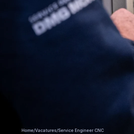
Home
/
Vacatures
/
Service Engineer CNC​​​​‌ ‍ ​‍​‍‌‍ ‌ ​‍‌‍‍‌‌‍‌ ‌‍‍‌‌‍ ‍​‍​‍​ ‍‍​‍​‍‌ ​ ‌‍​‌‌‍ ‍‌‍‍‌‌ ‌​‌ ‍‌​‍ ‍‌‍‍‌‌‍ ​‍​‍​‍ ​​‍​‍‌‍‍​‌ ​‍‌‍‌‌‌‍‌‍​‍​‍​ ‍‍​‍​‍​‍ ‌ ​ ‌ ‌​‌ ‌‌‌‍‌​‌‍‍‌‌‍ ​‍ ‌‍‍‌‌‍ ‍‌ ‌​‌‍‌‌‌‍ ‍‌ ‌​​‍ ‌‍‌‌‌‍‌​‌‍‍‌‌ ‌​​‍ ‌‍ ‌‌‍ ‌‍‌​‌‍‌‌​ ‌‌ ​​‌ ​‍‌‍‌‌‌ ​ ‌‍‌‌‌‍ ‍‌ ‌​‌‍​‌‌ ‌​‌‍‍‌‌‍ ‌‍ ‍​ ‍ ‌‍‍‌‌‍‌​​ ‌‌ ‌‍‌‍​‌‌‍​ ‌‍​‌‌ ‌​‌ ‌‌‌ ​‍‌‍‌‌​‍ ‍‌‍‌​​ ​‍​ ​​​ ‍​​ ​‌​ ‍‌​ ​‍​ ​ ​ ‌‍‌‍‌​​ ​‍​ ‌‌​ ‌​‌‍​‍​ ​​​ ​ ​ ‍ ‌ ‌​‌ ‍‌‌ ​​‌‍‌‌​ ‌‌ ‌‍‌‍​‌‌‍​ ‌‍​‌‌ ‌​‌ ‌‌‌ ​‍‌‍‌‌​ ‍ ‌ ​​‌‍​‌‌ ‌​‌‍‍​​ ‌‌ ‌​‌‍‍‌‌ ‌​‌‍ ​‌‍‌‌​ ‌‍​‍‌‍​‌‌ ​ ‌‍‌‌‌‌‌‌‌ ​‍‌‍ ​​ ‌​‍‌‌​ ​‍‌​‌‍‌ ​ ‌ ‌​‌ ‌‌‌‍‌​‌‍‍‌‌‍ ​‍‌‍‌‍‍‌‌‍‌​​ ‌‌ ‌‍‌‍​‌‌‍​ ‌‍​‌‌ ‌​‌ ‌‌‌ ​‍‌‍‌‌​‍ ‍‌‍‌​​ ​‍​ ​​​ ‍​​ ​‌​ ‍‌​ ​‍​ ​ ​ ‌‍‌‍‌​​ ​‍​ ‌‌​ ‌​‌‍​‍​ ​​​ ​ ​‍‌‍‌ ‌​‌ ‍‌‌ ​​‌‍‌‌​ ‌‌ ‌‍‌‍​‌‌‍​ ‌‍​‌‌ ‌​‌ ‌‌‌ ​‍‌‍‌‌​‍‌‍‌ ​​‌‍​‌‌ ‌​‌‍‍​​ ‌‌ ‌​‌‍‍‌‌ ‌​‌‍ ​‌‍‌‌​‍‌‍‌ ​​‌‍‌‌‌ ​‍‌ ​ ‌ ​​‌‍‌‌‌‍​ ‌ ‌​‌‍‍‌‌ ‌‍‌‍‌‌​ ‌‌ ​​‌ ‌‌‌‍​‍‌‍ ​‌‍‍‌‌ ​ ‌‍‍​‌‍‌‌‌‍‌​​‍​‍‌ ‌