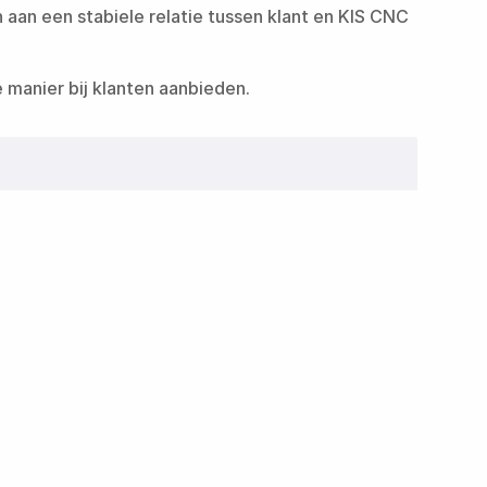
 aan een stabiele relatie tussen klant en KIS CNC
‌‌ ​‍‌‍ ​​ ‌​‍‌‌​ ​‍‌​‌‍‌ ​ ‌ ‌​‌ ‌‌‌‍‌​‌‍‍‌‌‍ ​‍‌‍‌‍‍‌‌‍‌​​ ‌‌ ‌‍‌‍​‌‌‍​ ‌‍​‌‌ ‌​‌ ‌‌‌ ​‍‌‍‌‌​‍ ‍‌‍‌​​ ​‍​ ​​​ ‍​​ ​‌​ ‍‌​ ​‍​ ​ ​ ‌‍‌‍‌​​ ​‍​ ‌‌​ ‌​‌‍​‍​ ​​​ ​ ​‍‌‍‌ ‌​‌ ‍‌‌ ​​‌‍‌‌​ ‌‌ ‌‍‌‍​‌‌‍​ ‌‍​‌‌ ‌​‌ ‌‌‌ ​‍‌‍‌‌​‍‌‍‌ ​​‌‍​‌‌ ‌​‌‍‍​​ ‌‌ ​‍‌‍‌‌‌ ​ ‌ ​​‌‍ ‌‍ ‍‌ ​ ‌‍‍‌‌‍​‍‌‍‍‌‌‍ ​‌‍‍‌‌ ‌​‌‍‍‌‌‍‌‌‌ ​ ​‍‌‌​ ‌‌‌​​‍​ ‌​​‍‌‌​ ‌‌‌​‌​​‍‌‍‌ ​​‌‍‌‌‌ ​‍‌ ​ ‌ ​​‌‍‌‌‌‍​ ‌ ‌​‌‍‍‌‌ ‌‍‌‍‌‌​ ‌‌ ​​‌ ‌‌‌‍​‍‌‍ ​‌‍‍‌‌ ​ ‌‍‍​‌‍‌‌‌‍‌​​‍​‍‌ ‌
aand
et op maat