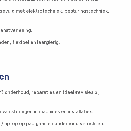
evuld met elektrotechniek, besturingstechniek,
‌‍‌ ‌​‌ ‍‌‌ ​​‌‍‌‌​ ‌‌ ‌‍‌‍​‌‌‍​ ‌‍​‌‌ ‌​‌ ‌‌‌ ​‍‌‍‌‌​‍‌‍‌ ​​‌‍​‌‌ ‌​‌‍‍​​ ‌‌ ​‍‌‍‌‌‌ ​‌‌ ‌‌‌‍‍‌‌ ​‍‌‍‌‌‌‍ ‌‌‍‌‌‌‍ ‍‌ ‌​‌ ​ ​‍‌‌​ ‌‌‌​​‍​ ​‍​‍‌‌​ ‌‌‌​‌​​‍‌‍‌ ​​‌‍‌‌‌ ​‍‌ ​ ‌ ​​‌‍‌‌‌‍​ ‌ ‌​‌‍‍‌‌ ‌‍‌‍‌‌​ ‌‌ ​​‌ ‌‌‌‍​‍‌‍ ​‌‍‍‌‌ ​ ‌‍‍​‌‍‌‌‌‍‌​​‍​‍‌ ‌
 ‌ ‌​‌ ‌‌‌‍‌​‌‍‍‌‌‍ ​‍‌‍‌‍‍‌‌‍‌​​ ‌‌ ‌‍‌‍​‌‌‍​ ‌‍​‌‌ ‌​‌ ‌‌‌ ​‍‌‍‌‌​‍ ‍‌‍‌​​ ​‍​ ​​​ ‍​​ ​‌​ ‍‌​ ​‍​ ​ ​ ‌‍‌‍‌​​ ​‍​ ‌‌​ ‌​‌‍​‍​ ​​​ ​ ​‍‌‍‌ ‌​‌ ‍‌‌ ​​‌‍‌‌​ ‌‌ ‌‍‌‍​‌‌‍​ ‌‍​‌‌ ‌​‌ ‌‌‌ ​‍‌‍‌‌​‍‌‍‌ ​​‌‍​‌‌ ‌​‌‍‍​​ ‌‌ ​‍‌‍‌‌‌ ​‌‌ ‌‌‌‍‍‌‌ ​‍‌‍‌‌‌‍ ‌‌‍‌‌‌‍ ‍‌ ‌​‌ ​ ​‍‌‌​ ‌‌‌​​‍​ ​ ​‍‌‌​ ‌‌‌​‌​​‍‌‍‌ ​​‌‍‌‌‌ ​‍‌ ​ ‌ ​​‌‍‌‌‌‍​ ‌ ‌​‌‍‍‌‌ ‌‍‌‍‌‌​ ‌‌ ​​‌ ‌‌‌‍​‍‌‍ ​‌‍‍‌‌ ​ ‌‍‍​‌‍‌‌‌‍‌​​‍​‍‌ ‌
den
f) onderhoud, reparaties en (deel)revisies bij
 ‍‌ ​ ‌‍‍‌‌‍​‍‌‍‍‌‌‍ ​‌‍‍‌‌ ‌​‌‍‍‌‌‍‌‌‌ ​ ​‍‌‌​ ‌‌‌​​‍​ ​‌​‍‌‌​ ‌‌‌​‌​​ ‌‍​‍‌‍​‌‌ ​ ‌‍‌‌‌‌‌‌‌ ​‍‌‍ ​​ ‌​‍‌‌​ ​‍‌​‌‍‌ ​ ‌ ‌​‌ ‌‌‌‍‌​‌‍‍‌‌‍ ​‍‌‍‌‍‍‌‌‍‌​​ ‌‌ ‌‍‌‍​‌‌‍​ ‌‍​‌‌ ‌​‌ ‌‌‌ ​‍‌‍‌‌​‍ ‍‌‍‌​​ ​‍​ ​​​ ‍​​ ​‌​ ‍‌​ ​‍​ ​ ​ ‌‍‌‍‌​​ ​‍​ ‌‌​ ‌​‌‍​‍​ ​​​ ​ ​‍‌‍‌ ‌​‌ ‍‌‌ ​​‌‍‌‌​ ‌‌ ‌‍‌‍​‌‌‍​ ‌‍​‌‌ ‌​‌ ‌‌‌ ​‍‌‍‌‌​‍‌‍‌ ​​‌‍​‌‌ ‌​‌‍‍​​ ‌‌ ​‍‌‍‌‌‌ ​ ‌ ​​‌‍ ‌‍ ‍‌ ​ ‌‍‍‌‌‍​‍‌‍‍‌‌‍ ​‌‍‍‌‌ ‌​‌‍‍‌‌‍‌‌‌ ​ ​‍‌‌​ ‌‌‌​​‍​ ​‌​‍‌‌​ ‌‌‌​‌​​‍‌‍‌ ​​‌‍‌‌‌ ​‍‌ ​ ‌ ​​‌‍‌‌‌‍​ ‌ ‌​‌‍‍‌‌ ‌‍‌‍‌‌​ ‌‌ ​​‌ ‌‌‌‍​‍‌‍ ​‌‍‍‌‌ ​ ‌‍‍​‌‍‌‌‌‍‌​​‍​‍‌ ‌
‌​‌‍‍​​ ‌‌ ​‍‌‍‌‌‌ ​ ‌ ​​‌‍ ‌‍ ‍‌ ​ ‌‍‍‌‌‍​‍‌‍‍‌‌‍ ​‌‍‍‌‌ ‌​‌‍‍‌‌‍‌‌‌ ​ ​‍‌‌​ ‌‌‌​​‍​ ​‍​‍‌‌​ ‌‌‌​‌​​ ‌‍​‍‌‍​‌‌ ​ ‌‍‌‌‌‌‌‌‌ ​‍‌‍ ​​ ‌​‍‌‌​ ​‍‌​‌‍‌ ​ ‌ ‌​‌ ‌‌‌‍‌​‌‍‍‌‌‍ ​‍‌‍‌‍‍‌‌‍‌​​ ‌‌ ‌‍‌‍​‌‌‍​ ‌‍​‌‌ ‌​‌ ‌‌‌ ​‍‌‍‌‌​‍ ‍‌‍‌​​ ​‍​ ​​​ ‍​​ ​‌​ ‍‌​ ​‍​ ​ ​ ‌‍‌‍‌​​ ​‍​ ‌‌​ ‌​‌‍​‍​ ​​​ ​ ​‍‌‍‌ ‌​‌ ‍‌‌ ​​‌‍‌‌​ ‌‌ ‌‍‌‍​‌‌‍​ ‌‍​‌‌ ‌​‌ ‌‌‌ ​‍‌‍‌‌​‍‌‍‌ ​​‌‍​‌‌ ‌​‌‍‍​​ ‌‌ ​‍‌‍‌‌‌ ​ ‌ ​​‌‍ ‌‍ ‍‌ ​ ‌‍‍‌‌‍​‍‌‍‍‌‌‍ ​‌‍‍‌‌ ‌​‌‍‍‌‌‍‌‌‌ ​ ​‍‌‌​ ‌‌‌​​‍​ ​‍​‍‌‌​ ‌‌‌​‌​​‍‌‍‌ ​​‌‍‌‌‌ ​‍‌ ​ ‌ ​​‌‍‌‌‌‍​ ‌ ‌​‌‍‍‌‌ ‌‍‌‍‌‌​ ‌‌ ​​‌ ‌‌‌‍​‍‌‍ ​‌‍‍‌‌ ​ ‌‍‍​‌‍‌‌‌‍‌​​‍​‍‌ ‌