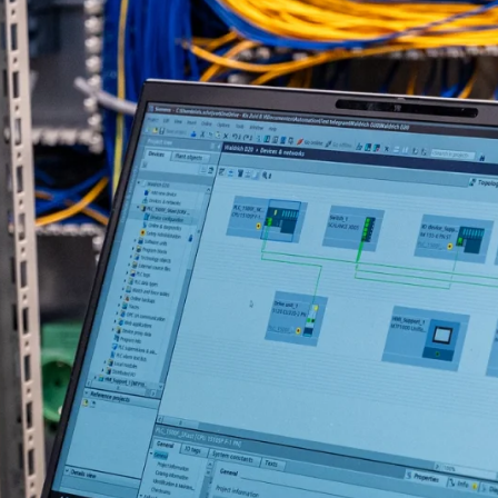
S
OUP