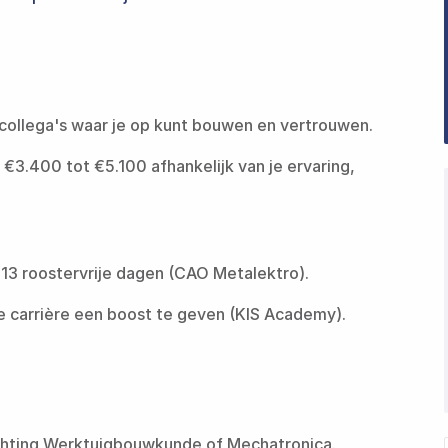
‍​‌‌ ‌​‌‍‍​​ ‌‌‍​‍‌‍‌‌‌‍ ‍‌‍‌‌‌‍‌‍‌‍‍‌‌ ‌​‌ ​ ​‍‌‌​ ‌‌‌​​‍‌‌ ‌‍‍ ‌‍‌‌‌ ‍‌​‍‌‌​ ​ ‌​‌​​‍‌‌​ ​ ‌​‌​​‍‌‌​ ​‍​ ​‍‌‍​‍‌‍‌‌‌‍ ‍​ ​​​ ​‍​ ‌‌​ ​‍​ ​ ‌‍‌‌​ ‌‌‌‍‌‍​ ‍​‌‍‌‌‌‍​‍‌‍‌‌​‍‌‌​ ​‍​ ​‍​‍‌‌​ ‌‌‌​‌​​‍ ‍‌ ‌​‌‍‌‌‌ ‍​‌ ‌​​ ‌‍​‍‌‍​‌‌ ​ ‌‍‌‌‌‌‌‌‌ ​‍‌‍ ​​ ‌​‍‌‌​ ​‍‌​‌‍‌ ​ ‌ ‌​‌ ‌‌‌‍‌​‌‍‍‌‌‍ ​‍‌‍‌‍‍‌‌‍‌​​ ‌‌ ‌‍‌‍​‌‌‍​ ‌‍​‌‌ ‌​‌ ‌‌‌ ​‍‌‍‌‌​‍ ‍‌‍‌​​ ​‍​ ​​​ ‍​​ ​‌​ ‍‌​ ​‍​ ​ ​ ‌‍‌‍‌​​ ​‍​ ‌‌​ ‌​‌‍​‍​ ​​​ ​ ​‍‌‍‌ ‌​‌ ‍‌‌ ​​‌‍‌‌​ ‌‌ ‌‍‌‍​‌‌‍​ ‌‍​‌‌ ‌​‌ ‌‌‌ ​‍‌‍‌‌​‍‌‍‌ ​​‌‍​‌‌ ‌​‌‍‍​​ ‌‌‍​‍‌‍‌‌‌‍ ‍‌‍‌‌‌‍‌‍‌‍‍‌‌ ‌​‌ ​ ​‍‌‌​ ‌‌‌​​‍‌‌ ‌‍‍ ‌‍‌‌‌ ‍‌​‍‌‌​ ​ ‌​‌​​‍‌‌​ ​ ‌​‌​​‍‌‌​ ​‍​ ​‍‌‍​‍‌‍‌‌‌‍ ‍​ ​​​ ​‍​ ‌‌​ ​‍​ ​ ‌‍‌‌​ ‌‌‌‍‌‍​ ‍​‌‍‌‌‌‍​‍‌‍‌‌​‍‌‌​ ​‍​ ​‍​‍‌‌​ ‌‌‌​‌​​‍ ‍‌ ‌​‌‍‌‌‌ ‍​‌ ‌​​‍‌‍‌ ​​‌‍‌‌‌ ​‍‌ ​ ‌ ​​‌‍‌‌‌‍​ ‌ ‌​‌‍‍‌‌ ‌‍‌‍‌‌​ ‌‌ ​​‌ ‌‌‌‍​‍‌‍ ​‌‍‍‌‌ ​ ‌‍‍​‌‍‌‌‌‍‌​​‍​‍‌ ‌
n €3.400 tot €5.100 afhankelijk van je ervaring,
‍‌‌ ​​‌‍‌‌​ ‌‌ ‌‍‌‍​‌‌‍​ ‌‍​‌‌ ‌​‌ ‌‌‌ ​‍‌‍‌‌​ ‍ ‌ ​​‌‍​‌‌ ‌​‌‍‍​​ ‌‌‍​‍‌‍‌‌‌‍ ‍‌‍‌‌‌‍‌‍‌‍‍‌‌ ‌​‌ ​ ​‍‌‌​ ‌‌‌​​‍‌‌ ‌‍‍ ‌‍‌‌‌ ‍‌​‍‌‌​ ​ ‌​‌​​‍‌‌​ ​ ‌​‌​​‍‌‌​ ​‍​ ​‍‌‍​‍‌‍‌‌‌‍ ‍​ ​‍​ ​​‌‍‌‌​ ‌‌‌‍‌‌​ ​ ​ ​‌​ ‌ ‌‍‌​​ ​​‌‍​ ​ ‌‌​‍‌‌​ ​‍​ ​‍​‍‌‌​ ‌‌‌​‌​​‍ ‍‌ ‌​‌‍‌‌‌ ‍​‌ ‌​​ ‌‍​‍‌‍​‌‌ ​ ‌‍‌‌‌‌‌‌‌ ​‍‌‍ ​​ ‌​‍‌‌​ ​‍‌​‌‍‌ ​ ‌ ‌​‌ ‌‌‌‍‌​‌‍‍‌‌‍ ​‍‌‍‌‍‍‌‌‍‌​​ ‌‌ ‌‍‌‍​‌‌‍​ ‌‍​‌‌ ‌​‌ ‌‌‌ ​‍‌‍‌‌​‍ ‍‌‍‌​​ ​‍​ ​​​ ‍​​ ​‌​ ‍‌​ ​‍​ ​ ​ ‌‍‌‍‌​​ ​‍​ ‌‌​ ‌​‌‍​‍​ ​​​ ​ ​‍‌‍‌ ‌​‌ ‍‌‌ ​​‌‍‌‌​ ‌‌ ‌‍‌‍​‌‌‍​ ‌‍​‌‌ ‌​‌ ‌‌‌ ​‍‌‍‌‌​‍‌‍‌ ​​‌‍​‌‌ ‌​‌‍‍​​ ‌‌‍​‍‌‍‌‌‌‍ ‍‌‍‌‌‌‍‌‍‌‍‍‌‌ ‌​‌ ​ ​‍‌‌​ ‌‌‌​​‍‌‌ ‌‍‍ ‌‍‌‌‌ ‍‌​‍‌‌​ ​ ‌​‌​​‍‌‌​ ​ ‌​‌​​‍‌‌​ ​‍​ ​‍‌‍​‍‌‍‌‌‌‍ ‍​ ​‍​ ​​‌‍‌‌​ ‌‌‌‍‌‌​ ​ ​ ​‌​ ‌ ‌‍‌​​ ​​‌‍​ ​ ‌‌​‍‌‌​ ​‍​ ​‍​‍‌‌​ ‌‌‌​‌​​‍ ‍‌ ‌​‌‍‌‌‌ ‍​‌ ‌​​‍‌‍‌ ​​‌‍‌‌‌ ​‍‌ ​ ‌ ​​‌‍‌‌‌‍​ ‌ ‌​‌‍‍‌‌ ‌‍‌‍‌‌​ ‌‌ ​​‌ ‌‌‌‍​‍‌‍ ​‌‍‍‌‌ ​ ‌‍‍​‌‍‌‌‌‍‌​​‍​‍‌ ‌
‍​​ ‌‌‍​‍‌‍‌‌‌‍ ‍‌‍‌‌‌‍‌‍‌‍‍‌‌ ‌​‌ ​ ​‍‌‌​ ‌‌‌​​‍‌‌ ‌‍‍ ‌‍‌‌‌ ‍‌​‍‌‌​ ​ ‌​‌​​‍‌‌​ ​ ‌​‌​​‍‌‌​ ​‍​ ​‍‌‍​‍‌‍‌‌‌‍ ‍​ ‍‌​ ‍‌‌‍‌​‌‍​ ‌‍​‍​ ‍​​ ‍​‌‍​‍‌‍‌‍​ ‌‍​ ‌‌‌‍‌‌​‍‌‌​ ​‍​ ​‍​‍‌‌​ ‌‌‌​‌​​‍ ‍‌ ‌​‌‍‌‌‌ ‍​‌ ‌​​ ‌‍​‍‌‍​‌‌ ​ ‌‍‌‌‌‌‌‌‌ ​‍‌‍ ​​ ‌​‍‌‌​ ​‍‌​‌‍‌ ​ ‌ ‌​‌ ‌‌‌‍‌​‌‍‍‌‌‍ ​‍‌‍‌‍‍‌‌‍‌​​ ‌‌ ‌‍‌‍​‌‌‍​ ‌‍​‌‌ ‌​‌ ‌‌‌ ​‍‌‍‌‌​‍ ‍‌‍‌​​ ​‍​ ​​​ ‍​​ ​‌​ ‍‌​ ​‍​ ​ ​ ‌‍‌‍‌​​ ​‍​ ‌‌​ ‌​‌‍​‍​ ​​​ ​ ​‍‌‍‌ ‌​‌ ‍‌‌ ​​‌‍‌‌​ ‌‌ ‌‍‌‍​‌‌‍​ ‌‍​‌‌ ‌​‌ ‌‌‌ ​‍‌‍‌‌​‍‌‍‌ ​​‌‍​‌‌ ‌​‌‍‍​​ ‌‌‍​‍‌‍‌‌‌‍ ‍‌‍‌‌‌‍‌‍‌‍‍‌‌ ‌​‌ ​ ​‍‌‌​ ‌‌‌​​‍‌‌ ‌‍‍ ‌‍‌‌‌ ‍‌​‍‌‌​ ​ ‌​‌​​‍‌‌​ ​ ‌​‌​​‍‌‌​ ​‍​ ​‍‌‍​‍‌‍‌‌‌‍ ‍​ ‍‌​ ‍‌‌‍‌​‌‍​ ‌‍​‍​ ‍​​ ‍​‌‍​‍‌‍‌‍​ ‌‍​ ‌‌‌‍‌‌​‍‌‌​ ​‍​ ​‍​‍‌‌​ ‌‌‌​‌​​‍ ‍‌ ‌​‌‍‌‌‌ ‍​‌ ‌​​‍‌‍‌ ​​‌‍‌‌‌ ​‍‌ ​ ‌ ​​‌‍‌‌‌‍​ ‌ ‌​‌‍‍‌‌ ‌‍‌‍‌‌​ ‌‌ ​​‌ ‌‌‌‍​‍‌‍ ​‌‍‍‌‌ ​ ‌‍‍​‌‍‌‌‌‍‌​​‍​‍‌ ‌
​‌‍‍​​ ‌‌ ​‍‌‍‌‌‌ ​‌‌ ‌‌‌‍‍‌‌ ​‍‌‍‌‌‌‍ ‌‌‍‌‌‌‍ ‍‌ ‌​‌ ​ ​‍‌‌​ ‌‌‌​​‍​ ​​​‍‌‌​ ‌‌‌​‌​​ ‌‍​‍‌‍​‌‌ ​ ‌‍‌‌‌‌‌‌‌ ​‍‌‍ ​​ ‌​‍‌‌​ ​‍‌​‌‍‌ ​ ‌ ‌​‌ ‌‌‌‍‌​‌‍‍‌‌‍ ​‍‌‍‌‍‍‌‌‍‌​​ ‌‌ ‌‍‌‍​‌‌‍​ ‌‍​‌‌ ‌​‌ ‌‌‌ ​‍‌‍‌‌​‍ ‍‌‍‌​​ ​‍​ ​​​ ‍​​ ​‌​ ‍‌​ ​‍​ ​ ​ ‌‍‌‍‌​​ ​‍​ ‌‌​ ‌​‌‍​‍​ ​​​ ​ ​‍‌‍‌ ‌​‌ ‍‌‌ ​​‌‍‌‌​ ‌‌ ‌‍‌‍​‌‌‍​ ‌‍​‌‌ ‌​‌ ‌‌‌ ​‍‌‍‌‌​‍‌‍‌ ​​‌‍​‌‌ ‌​‌‍‍​​ ‌‌ ​‍‌‍‌‌‌ ​‌‌ ‌‌‌‍‍‌‌ ​‍‌‍‌‌‌‍ ‌‌‍‌‌‌‍ ‍‌ ‌​‌ ​ ​‍‌‌​ ‌‌‌​​‍​ ​​​‍‌‌​ ‌‌‌​‌​​‍‌‍‌ ​​‌‍‌‌‌ ​‍‌ ​ ‌ ​​‌‍‌‌‌‍​ ‌ ‌​‌‍‍‌‌ ‌‍‌‍‌‌​ ‌‌ ​​‌ ‌‌‌‍​‍‌‍ ​‌‍‍‌‌ ​ ‌‍‍​‌‍‌‌‌‍‌​​‍​‍‌ ‌