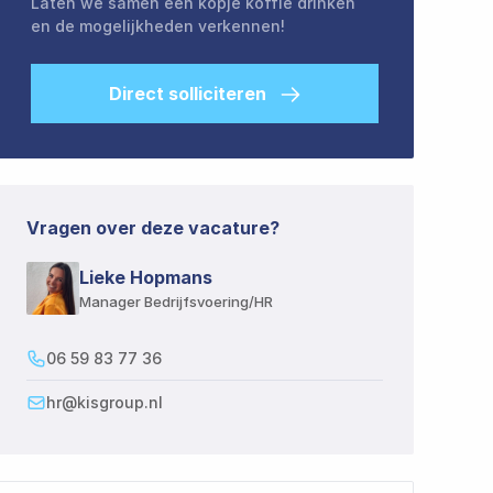
Laten we samen een kopje koffie drinken
en de mogelijkheden verkennen!
Direct solliciteren
Vragen over deze vacature?
Lieke Hopmans​​​​‌ ‍ ​‍​‍‌‍ ‌ ​‍‌‍‍‌‌‍‌ ‌‍‍‌‌‍ ‍​‍​‍​ ‍‍​‍​‍‌ ​ ‌‍​‌‌‍ ‍‌‍‍‌‌ ‌​‌ ‍‌​‍ ‍‌‍‍‌‌‍ ​‍​‍​‍ ​​‍​‍‌‍‍​‌ ​‍‌‍‌‌‌‍‌‍​‍​‍​ ‍‍​‍​‍​‍ ‌ ​ ‌ ‌​‌ ‌‌‌‍‌​‌‍‍‌‌‍ ​‍ ‌‍‍‌‌‍ ‍‌ ‌​‌‍‌‌‌‍ ‍‌ ‌​​‍ ‌‍‌‌‌‍‌​‌‍‍‌‌ ‌​​‍ ‌‍ ‌‌‍ ‌‍‌​‌‍‌‌​ ‌‌ ​​‌ ​‍‌‍‌‌‌ ​ ‌‍‌‌‌‍ ‍‌ ‌​‌‍​‌‌ ‌​‌‍‍‌‌‍ ‌‍ ‍​ ‍ ‌‍‍‌‌‍‌​​ ‌‌ ‌‍‌‍​‌‌‍​ ‌‍​‌‌ ‌​‌ ‌‌‌ ​‍‌‍‌‌​‍ ‍‌‍‌​​ ​‍​ ​​​ ‍​​ ​‌​ ‍‌​ ​‍​ ​ ​ ‌‍‌‍‌​​ ​‍​ ‌‌​ ‌​‌‍​‍​ ​​​ ​ ​ ‍ ‌ ‌​‌ ‍‌‌ ​​‌‍‌‌​ ‌‌ ‌‍‌‍​‌‌‍​ ‌‍​‌‌ ‌​‌ ‌‌‌ ​‍‌‍‌‌​ ‍ ‌ ​​‌‍​‌‌ ‌​‌‍‍​​ ‌‌‍​ ‌‍ ‌‍ ‍‌ ‌​‌‍​‌‌‍​ ‌ ‌​​‍ ‍‌‍ ‍‌‍​‌‌‍ ‌‌‍‌‌​ ‌‍​‍‌‍​‌‌ ​ ‌‍‌‌‌‌‌‌‌ ​‍‌‍ ​​ ‌​‍‌‌​ ​‍‌​‌‍‌ ​ ‌ ‌​‌ ‌‌‌‍‌​‌‍‍‌‌‍ ​‍‌‍‌‍‍‌‌‍‌​​ ‌‌ ‌‍‌‍​‌‌‍​ ‌‍​‌‌ ‌​‌ ‌‌‌ ​‍‌‍‌‌​‍ ‍‌‍‌​​ ​‍​ ​​​ ‍​​ ​‌​ ‍‌​ ​‍​ ​ ​ ‌‍‌‍‌​​ ​‍​ ‌‌​ ‌​‌‍​‍​ ​​​ ​ ​‍‌‍‌ ‌​‌ ‍‌‌ ​​‌‍‌‌​ ‌‌ ‌‍‌‍​‌‌‍​ ‌‍​‌‌ ‌​‌ ‌‌‌ ​‍‌‍‌‌​‍‌‍‌ ​​‌‍​‌‌ ‌​‌‍‍​​ ‌‌‍​ ‌‍ ‌‍ ‍‌ ‌​‌‍​‌‌‍​ ‌ ‌​​‍ ‍‌‍ ‍‌‍​‌‌‍ ‌‌‍‌‌​‍‌‍‌ ​​‌‍‌‌‌ ​‍‌ ​ ‌ ​​‌‍‌‌‌‍​ ‌ ‌​‌‍‍‌‌ ‌‍‌‍‌‌​ ‌‌ ​​‌ ‌‌‌‍​‍‌‍ ​‌‍‍‌‌ ​ ‌‍‍​‌‍‌‌‌‍‌​​‍​‍‌ ‌
Manager Bedrijfsvoering/HR​​​​‌ ‍ ​‍​‍‌‍ ‌ ​‍‌‍‍‌‌‍‌ ‌‍‍‌‌‍ ‍​‍​‍​ ‍‍​‍​‍‌ ​ ‌‍​‌‌‍ ‍‌‍‍‌‌ ‌​‌ ‍‌​‍ ‍‌‍‍‌‌‍ ​‍​‍​‍ ​​‍​‍‌‍‍​‌ ​‍‌‍‌‌‌‍‌‍​‍​‍​ ‍‍​‍​‍​‍ ‌ ​ ‌ ‌​‌ ‌‌‌‍‌​‌‍‍‌‌‍ ​‍ ‌‍‍‌‌‍ ‍‌ ‌​‌‍‌‌‌‍ ‍‌ ‌​​‍ ‌‍‌‌‌‍‌​‌‍‍‌‌ ‌​​‍ ‌‍ ‌‌‍ ‌‍‌​‌‍‌‌​ ‌‌ ​​‌ ​‍‌‍‌‌‌ ​ ‌‍‌‌‌‍ ‍‌ ‌​‌‍​‌‌ ‌​‌‍‍‌‌‍ ‌‍ ‍​ ‍ ‌‍‍‌‌‍‌​​ ‌‌ ‌‍‌‍​‌‌‍​ ‌‍​‌‌ ‌​‌ ‌‌‌ ​‍‌‍‌‌​‍ ‍‌‍‌​​ ​‍​ ​​​ ‍​​ ​‌​ ‍‌​ ​‍​ ​ ​ ‌‍‌‍‌​​ ​‍​ ‌‌​ ‌​‌‍​‍​ ​​​ ​ ​ ‍ ‌ ‌​‌ ‍‌‌ ​​‌‍‌‌​ ‌‌ ‌‍‌‍​‌‌‍​ ‌‍​‌‌ ‌​‌ ‌‌‌ ​‍‌‍‌‌​ ‍ ‌ ​​‌‍​‌‌ ‌​‌‍‍​​ ‌‌‍​ ‌‍ ‌‍ ‍‌ ‌​‌‍​‌‌‍​ ‌ ‌​​‍ ‍‌ ​‍‌‍ ‌‍ ​‌‍‌‌​ ‌‍​‍‌‍​‌‌ ​ ‌‍‌‌‌‌‌‌‌ ​‍‌‍ ​​ ‌​‍‌‌​ ​‍‌​‌‍‌ ​ ‌ ‌​‌ ‌‌‌‍‌​‌‍‍‌‌‍ ​‍‌‍‌‍‍‌‌‍‌​​ ‌‌ ‌‍‌‍​‌‌‍​ ‌‍​‌‌ ‌​‌ ‌‌‌ ​‍‌‍‌‌​‍ ‍‌‍‌​​ ​‍​ ​​​ ‍​​ ​‌​ ‍‌​ ​‍​ ​ ​ ‌‍‌‍‌​​ ​‍​ ‌‌​ ‌​‌‍​‍​ ​​​ ​ ​‍‌‍‌ ‌​‌ ‍‌‌ ​​‌‍‌‌​ ‌‌ ‌‍‌‍​‌‌‍​ ‌‍​‌‌ ‌​‌ ‌‌‌ ​‍‌‍‌‌​‍‌‍‌ ​​‌‍​‌‌ ‌​‌‍‍​​ ‌‌‍​ ‌‍ ‌‍ ‍‌ ‌​‌‍​‌‌‍​ ‌ ‌​​‍ ‍‌ ​‍‌‍ ‌‍ ​‌‍‌‌​‍‌‍‌ ​​‌‍‌‌‌ ​‍‌ ​ ‌ ​​‌‍‌‌‌‍​ ‌ ‌​‌‍‍‌‌ ‌‍‌‍‌‌​ ‌‌ ​​‌ ‌‌‌‍​‍‌‍ ​‌‍‍‌‌ ​ ‌‍‍​‌‍‌‌‌‍‌​​‍​‍‌ ‌
06 59 83 77 36​​​​‌ ‍ ​‍​‍‌‍ ‌ ​‍‌‍‍‌‌‍‌ ‌‍‍‌‌‍ ‍​‍​‍​ ‍‍​‍​‍‌ ​ ‌‍​‌‌‍ ‍‌‍‍‌‌ ‌​‌ ‍‌​‍ ‍‌‍‍‌‌‍ ​‍​‍​‍ ​​‍​‍‌‍‍​‌ ​‍‌‍‌‌‌‍‌‍​‍​‍​ ‍‍​‍​‍​‍ ‌ ​ ‌ ‌​‌ ‌‌‌‍‌​‌‍‍‌‌‍ ​‍ ‌‍‍‌‌‍ ‍‌ ‌​‌‍‌‌‌‍ ‍‌ ‌​​‍ ‌‍‌‌‌‍‌​‌‍‍‌‌ ‌​​‍ ‌‍ ‌‌‍ ‌‍‌​‌‍‌‌​ ‌‌ ​​‌ ​‍‌‍‌‌‌ ​ ‌‍‌‌‌‍ ‍‌ ‌​‌‍​‌‌ ‌​‌‍‍‌‌‍ ‌‍ ‍​ ‍ ‌‍‍‌‌‍‌​​ ‌‌ ‌‍‌‍​‌‌‍​ ‌‍​‌‌ ‌​‌ ‌‌‌ ​‍‌‍‌‌​‍ ‍‌‍‌​​ ​‍​ ​​​ ‍​​ ​‌​ ‍‌​ ​‍​ ​ ​ ‌‍‌‍‌​​ ​‍​ ‌‌​ ‌​‌‍​‍​ ​​​ ​ ​ ‍ ‌ ‌​‌ ‍‌‌ ​​‌‍‌‌​ ‌‌ ‌‍‌‍​‌‌‍​ ‌‍​‌‌ ‌​‌ ‌‌‌ ​‍‌‍‌‌​ ‍ ‌ ​​‌‍​‌‌ ‌​‌‍‍​​ ‌‌‍​ ‌‍ ‌‍ ‍‌ ‌​‌‍​‌‌‍​ ‌ ‌​​‍ ‍‌ ​​‌‍‍​‌‍ ‌‍ ‍‌‍‌‌​ ‌‍​‍‌‍​‌‌ ​ ‌‍‌‌‌‌‌‌‌ ​‍‌‍ ​​ ‌​‍‌‌​ ​‍‌​‌‍‌ ​ ‌ ‌​‌ ‌‌‌‍‌​‌‍‍‌‌‍ ​‍‌‍‌‍‍‌‌‍‌​​ ‌‌ ‌‍‌‍​‌‌‍​ ‌‍​‌‌ ‌​‌ ‌‌‌ ​‍‌‍‌‌​‍ ‍‌‍‌​​ ​‍​ ​​​ ‍​​ ​‌​ ‍‌​ ​‍​ ​ ​ ‌‍‌‍‌​​ ​‍​ ‌‌​ ‌​‌‍​‍​ ​​​ ​ ​‍‌‍‌ ‌​‌ ‍‌‌ ​​‌‍‌‌​ ‌‌ ‌‍‌‍​‌‌‍​ ‌‍​‌‌ ‌​‌ ‌‌‌ ​‍‌‍‌‌​‍‌‍‌ ​​‌‍​‌‌ ‌​‌‍‍​​ ‌‌‍​ ‌‍ ‌‍ ‍‌ ‌​‌‍​‌‌‍​ ‌ ‌​​‍ ‍‌ ​​‌‍‍​‌‍ ‌‍ ‍‌‍‌‌​‍‌‍‌ ​​‌‍‌‌‌ ​‍‌ ​ ‌ ​​‌‍‌‌‌‍​ ‌ ‌​‌‍‍‌‌ ‌‍‌‍‌‌​ ‌‌ ​​‌ ‌‌‌‍​‍‌‍ ​‌‍‍‌‌ ​ ‌‍‍​‌‍‌‌‌‍‌​​‍​‍‌ ‌
hr@kisgroup.nl