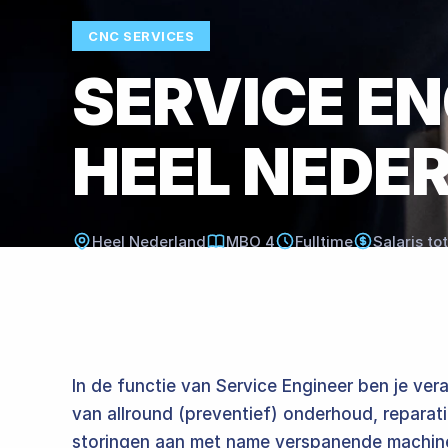
CNC SERVICES​​​​‌ ‍ ​‍​‍‌‍ ‌ ​‍‌‍‍‌‌‍‌ ‌‍‍‌‌‍ ‍​‍​‍​ ‍‍​‍​‍‌ ​ ‌‍​‌‌‍ ‍‌‍‍‌‌ ‌​‌ ‍‌​‍ ‍‌‍‍‌‌‍ ​‍​‍​‍ ​​‍​‍‌‍‍​‌ ​‍‌‍‌‌‌‍‌‍​‍​‍​ ‍‍​‍​‍​‍ ‌ ​ ‌ ‌​‌ ‌‌‌‍‌​‌‍‍‌‌‍ ​‍ ‌‍‍‌‌‍ ‍‌ ‌​‌‍‌‌‌‍ ‍‌ ‌​​‍ ‌‍‌‌‌‍‌​‌‍‍‌‌ ‌​​‍ ‌‍ ‌‌‍ ‌‍‌​‌‍‌‌​ ‌‌ ​​‌ ​‍‌‍‌‌‌ ​ ‌‍‌‌‌‍ ‍‌ ‌​‌‍​‌‌ ‌​‌‍‍‌‌‍ ‌‍ ‍​ ‍ ‌‍‍‌‌‍‌​​ ‌‌ ‌‍‌‍​‌‌‍​ ‌‍​‌‌ ‌​‌ ‌‌‌ ​‍‌‍‌‌​‍ ‍‌‍‌​​ ​‍​ ​​​ ‍​​ ​‌​ ‍‌​ ​‍​ ​ ​ ‌‍‌‍‌​​ ​‍​ ‌‌​ ‌​‌‍​‍​ ​​​ ​ ​ ‍ ‌ ‌​‌ ‍‌‌ ​​‌‍‌‌​ ‌‌ ‌‍‌‍​‌‌‍​ ‌‍​‌‌ ‌​‌ ‌‌‌ ​‍‌‍‌‌​ ‍ ‌ ​​‌‍​‌‌ ‌​‌‍‍​​ ‌‌‍‌​‌‍‌‌‌ ​​‌‍​‌‌ ​‍‌ ‌​‌‍ ‌‌‍‌‌‌‍ ‍‌ ‌​​ ‌‍​‍‌‍​‌‌ ​ ‌‍‌‌‌‌‌‌‌ ​‍‌‍ ​​ ‌​‍‌‌​ ​‍‌​‌‍‌ ​ ‌ ‌​‌ ‌‌‌‍‌​‌‍‍‌‌‍ ​‍‌‍‌‍‍‌‌‍‌​​ ‌‌ ‌‍‌‍​‌‌‍​ ‌‍​‌‌ ‌​‌ ‌‌‌ ​‍‌‍‌‌​‍ ‍‌‍‌​​ ​‍​ ​​​ ‍​​ ​‌​ ‍‌​ ​‍​ ​ ​ ‌‍‌‍‌​​ ​‍​ ‌‌​ ‌​‌‍​‍​ ​​​ ​ ​‍‌‍‌ ‌​‌ ‍‌‌ ​​‌‍‌‌​ ‌‌ ‌‍‌‍​‌‌‍​ ‌‍​‌‌ ‌​‌ ‌‌‌ ​‍‌‍‌‌​‍‌‍‌ ​​‌‍​‌‌ ‌​‌‍‍​​ ‌‌‍‌​‌‍‌‌‌ ​​‌‍​‌‌ ​‍‌ ‌​‌‍ ‌‌‍‌‌‌‍ ‍‌ ‌​​‍‌‍‌ ​​‌‍‌‌‌ ​‍‌ ​ ‌ ​​‌‍‌‌‌‍​ ‌ ‌​‌‍‍‌‌ ‌‍‌‍‌‌​ ‌‌ ​​‌ ‌‌‌‍​‍‌‍ ​‌‍‍‌‌ ​ ‌‍‍​‌‍‌‌‌‍‌​​‍​‍‌ ‌
SERVICE ENGINEER CNC​​​​‌ ‍ ​‍​‍‌‍ ‌ ​‍‌‍‍‌‌‍‌ ‌‍‍‌‌‍ ‍​‍​‍​ ‍‍​‍​‍‌ ​ ‌‍​‌‌‍ ‍‌‍‍‌‌ ‌​‌ ‍‌​‍ ‍‌‍‍‌‌‍ ​‍​‍​‍ ​​‍​‍‌‍‍​‌ ​‍‌‍‌‌‌‍‌‍​‍​‍​ ‍‍​‍​‍​‍ ‌ ​ ‌ ‌​‌ ‌‌‌‍‌​‌‍‍‌‌‍ ​‍ ‌‍‍‌‌‍ ‍‌ ‌​‌‍‌‌‌‍ ‍‌ ‌​​‍ ‌‍‌‌‌‍‌​‌‍‍‌‌ ‌​​‍ ‌‍ ‌‌‍ ‌‍‌​‌‍‌‌​ ‌‌ ​​‌ ​‍‌‍‌‌‌ ​ ‌‍‌‌‌‍ ‍‌ ‌​‌‍​‌‌ ‌​‌‍‍‌‌‍ ‌‍ ‍​ ‍ ‌‍‍‌‌‍‌​​ ‌‌ ‌‍‌‍​‌‌‍​ ‌‍​‌‌ ‌​‌ ‌‌‌ ​‍‌‍‌‌​‍ ‍‌‍‌​​ ​‍​ ​​​ ‍​​ ​‌​ ‍‌​ ​‍​ ​ ​ ‌‍‌‍‌​​ ​‍​ ‌‌​ ‌​‌‍​‍​ ​​​ ​ ​ ‍ ‌ ‌​‌ ‍‌‌ ​​‌‍‌‌​ ‌‌ ‌‍‌‍​‌‌‍​ ‌‍​
HEEL NEDERLAND​​​​‌ ‍ ​‍​‍‌‍ ‌ ​‍‌‍‍‌‌‍‌ ‌‍‍‌‌‍ ‍​‍​‍​ ‍‍​‍​‍‌ ​ ‌‍​‌‌‍ ‍‌‍‍‌‌ ‌​‌ ‍‌​‍ ‍‌‍‍‌‌‍ ​‍​‍​‍ ​​‍​‍‌‍‍​‌ ​‍‌‍‌‌‌‍‌‍​‍​‍​ ‍‍​‍​‍​‍ ‌ ​ ‌ ‌​‌ ‌‌‌‍‌​‌‍‍‌‌‍ ​‍ ‌‍‍‌‌‍ ‍‌ ‌​‌‍‌‌‌‍ ‍‌ ‌​​‍ ‌‍‌‌‌‍‌​‌‍‍‌‌ ‌​​‍ ‌‍ ‌‌‍ ‌‍‌​‌‍‌‌​ ‌‌ ​​‌ ​‍‌‍‌‌‌ ​ ‌‍‌‌‌‍ ‍‌ ‌​‌‍​‌‌ ‌​‌‍‍‌‌‍ ‌‍ ‍​ ‍ ‌‍‍‌‌‍‌​​ ‌‌ ‌‍‌‍​‌‌‍​ ‌‍​‌‌ ‌​‌ ‌‌‌ ​‍‌‍‌‌​‍ ‍‌‍‌​​ ​‍​ ​​​ ‍​​ ​‌​ ‍‌​ ​‍​ ​ ​ ‌‍‌‍‌​​ ​‍​ ‌‌​ ‌​‌‍​‍​ ​​​ ​ ​ ‍ ‌ ‌​‌ ‍‌‌ ​​‌‍‌‌​ ‌‌ ‌‍‌‍​‌‌‍​ ‌‍​‌‌ ‌​‌ ‌‌‌ ​‍‌‍‌‌​ ‍ ‌ ​​‌‍​‌‌ ‌​‌‍‍​​ ‌‌‍ ​‌‍ ‌‍​ ‌‍​‌‌ ‌​‌‍‍‌‌‍ ‌‍ ‍‌‌ ‌‍​ ‌‍‍‌‌ ‌​‌ ‍‌​ ‌‍​‍‌‍​‌‌ ​ ‌‍‌‌‌‌‌‌‌ ​‍‌‍ ​​ ‌​‍‌‌​ ​‍‌​‌‍‌ ​ ‌ ‌​‌ ‌‌‌‍‌​‌‍‍‌‌‍ ​‍‌‍‌‍‍‌‌‍‌​​ ‌‌ ‌‍‌‍​‌‌‍​ ‌‍​‌‌ ‌​
Heel Nederland​​​​‌ ‍ ​‍​‍‌‍ ‌ ​‍‌‍‍‌‌‍‌ ‌‍‍‌‌‍ ‍​‍​‍​ ‍‍​‍​‍‌ ​ ‌‍​‌‌‍ ‍‌‍‍‌‌ ‌​‌ ‍‌​‍ ‍‌‍‍‌‌‍ ​‍​‍​‍ ​​‍​‍‌‍‍​‌ ​‍‌‍‌‌‌‍‌‍​‍​‍​ ‍‍​‍​‍​‍ ‌ ​ ‌ ‌​‌ ‌‌‌‍‌​‌‍‍‌‌‍ ​‍ ‌‍‍‌‌‍ ‍‌ ‌​‌‍‌‌‌‍ ‍‌ ‌​​‍ ‌‍‌‌‌‍‌​‌‍‍‌‌ ‌​​‍ ‌‍ ‌‌‍ ‌‍‌​‌‍‌‌​ ‌‌ ​​‌ ​‍‌‍‌‌‌ ​ ‌‍‌‌‌‍ ‍‌ ‌​‌‍​‌‌ ‌​‌‍‍‌‌‍ ‌‍ ‍​ ‍ ‌‍‍‌‌‍‌​​ ‌‌ ‌‍‌‍​‌‌‍​ ‌‍​‌‌ ‌​‌ ‌‌‌ ​‍‌‍‌‌​‍ ‍‌‍‌​​ ​‍​ ​​​ ‍​​ ​‌​ ‍‌​ ​‍​ ​ ​ ‌‍‌‍‌​​ ​‍​ ‌‌​ ‌​‌‍​‍​ ​​​ ​ ​ ‍ ‌ ‌​‌ ‍‌‌ ​​‌‍‌‌​ ‌‌ ‌‍‌‍​‌‌‍​ ‌‍​‌‌ ‌​‌ ‌‌‌ ​‍‌‍‌‌​ ‍ ‌ ​​‌‍​‌‌ ‌​‌‍‍​​ ‌‌ ​‍‌‍‌‌‌‍‌ ‌‍‍‌‌‍ ‌‍ ‍​ ‌‍​‍‌‍​‌‌ ​ ‌‍‌‌‌‌‌‌‌ ​‍‌‍ ​​ ‌​‍‌‌​ ​‍‌​‌‍‌ ​ ‌ ‌​‌ ‌‌‌‍‌​‌‍‍‌‌‍ ​‍‌‍‌‍‍‌‌‍‌​​ ‌‌ ‌‍‌‍​‌‌‍​ ‌‍​‌‌ ‌​‌ ‌‌‌ ​‍‌‍‌‌​‍ ‍‌‍‌​​ ​‍​ ​​​ ‍​​ ​‌​ ‍‌​ ​‍​ ​ ​ ‌‍‌‍‌​​ ​‍​ ‌‌​ ‌​‌‍​‍​ ​​​ ​ ​‍‌‍‌ ‌​‌ ‍‌‌ ​​‌‍‌‌​ ‌‌ ‌‍‌‍​‌‌‍​ ‌‍​‌‌ ‌​‌ ‌‌‌ ​‍‌‍‌‌​‍‌‍‌ ​​‌‍​‌‌ ‌​‌‍‍​​ ‌‌ ​‍‌‍‌‌‌‍‌ ‌‍‍‌‌‍ ‌‍ ‍​‍‌‍‌ ​​‌‍‌‌‌ ​‍‌ ​ ‌ ​​‌‍‌‌‌‍​ ‌ ‌​‌‍‍‌‌ ‌‍‌‍‌‌​ ‌‌ ​​‌ ‌‌‌‍​‍‌‍ ​‌‍‍‌‌ ​ ‌‍‍​‌‍‌‌‌‍‌​​‍​‍‌ ‌
MBO 4​​​​‌ ‍ ​‍​‍‌‍ ‌ ​‍‌‍‍‌‌‍‌ ‌‍‍‌‌‍ ‍​‍​‍​ ‍‍​‍​‍‌ ​ ‌‍​‌‌‍ ‍‌‍‍‌‌ ‌​‌ ‍‌​‍ ‍‌‍‍‌‌‍ ​‍​‍​‍ ​​‍​‍‌‍‍​‌ ​‍‌‍‌‌‌‍‌‍​‍​‍​ ‍‍​‍​‍​‍ ‌ ​ ‌ ‌​‌ ‌‌‌‍‌​‌‍‍‌‌‍ ​‍ ‌‍‍‌‌‍ ‍‌ ‌​‌‍‌‌‌‍ ‍‌ ‌​​‍ ‌‍‌‌‌‍‌​‌‍‍‌‌ ‌​​‍ ‌‍ ‌‌‍ ‌‍‌​‌‍‌‌​ ‌‌ ​​‌ ​‍‌‍‌‌‌ ​ ‌‍‌‌‌‍ ‍‌ ‌​‌‍​‌‌ ‌​‌‍‍‌‌‍ ‌‍ ‍​ ‍ ‌‍‍‌‌‍‌​​ ‌‌ ‌‍‌‍​‌‌‍​ ‌‍​‌‌ ‌​‌ ‌‌‌ ​‍‌‍‌‌​‍ ‍‌‍‌​​ ​‍​ ​​​ ‍​​ ​‌​ ‍‌​ ​‍​ ​ ​ ‌‍‌‍‌​​ ​‍​ ‌‌​ ‌​‌‍​‍​ ​​​ ​ ​ ‍ ‌ ‌​‌ ‍‌‌ ​​‌‍‌‌​ ‌‌ ‌‍‌‍​‌‌‍​ ‌‍​‌‌ ‌​‌ ‌‌‌ ​‍‌‍‌‌​ ‍ ‌ ​​‌‍​‌‌ ‌​‌‍‍​​ ‌‌‍‌‌‌‍‌​‌ ‌‌‌‍​ ‌‍​‌‌ ‌​‌‍‍‌‌‍ ‌‍ ‍​ ‌‍​‍‌‍​‌‌ ​ ‌‍‌‌‌‌‌‌‌ ​‍‌‍ ​​ ‌​‍‌‌​ ​‍‌​‌‍‌ ​ ‌ ‌​‌ ‌‌‌‍‌​‌‍‍‌‌‍ ​‍‌‍‌‍‍‌‌‍‌​​ ‌‌ ‌‍‌‍​‌‌‍​ ‌‍​‌‌ ‌​‌ ‌‌‌ ​‍‌‍‌‌​‍ ‍‌‍‌​​ ​‍​ ​​​ ‍​​ ​‌​ ‍‌​ ​‍​ ​ ​ ‌‍‌‍‌​​ ​‍​ ‌‌​ ‌​‌‍​‍​ ​​​ ​ ​‍‌‍‌ ‌​‌ ‍‌‌ ​​‌‍‌‌​ ‌‌ ‌‍‌‍​‌‌‍​ ‌‍​‌‌ ‌​‌ ‌‌‌ ​‍‌‍‌‌​‍‌‍‌ ​​‌‍​‌‌ ‌​‌‍‍​​ ‌‌‍‌‌‌‍‌​‌ ‌‌‌‍​ ‌‍​‌‌ ‌​‌‍‍‌‌‍ ‌‍ ‍​‍‌‍‌ ​​‌‍‌‌‌ ​‍‌ ​ ‌ ​​‌‍‌‌‌‍​ ‌ ‌​‌‍‍‌‌ ‌‍‌‍‌‌​ ‌‌ ​​‌ ‌‌‌‍​‍‌‍ ​‌‍‍‌‌ ​ ‌‍‍​‌‍‌‌‌‍‌​​‍​‍‌ ‌
Fulltime
Salaris tot €5.100,-​​​​‌ ‍ ​‍​‍‌‍ ‌ ​‍‌‍‍‌‌‍‌ ‌‍‍‌‌‍ ‍​‍​‍​ ‍‍​‍​‍‌ ​ ‌‍​‌‌‍ ‍‌‍‍‌‌ ‌​‌ ‍‌​‍ ‍‌‍‍‌‌‍ ​‍​‍​‍ ​​‍​‍‌‍‍​‌ ​‍‌‍‌‌‌‍‌‍​‍​‍​ ‍‍​‍​‍​‍ ‌ ​ ‌ ‌​‌ ‌‌‌‍‌​‌‍‍‌‌‍ ​‍ ‌‍‍‌‌‍ ‍‌ ‌​‌‍‌‌‌‍ ‍‌ ‌​​‍ ‌‍‌‌‌‍‌​‌‍‍‌‌ ‌​​‍ ‌‍ ‌‌‍ ‌‍‌​‌‍‌‌​ ‌‌ ​​‌ ​‍‌‍‌‌‌ ​ ‌‍‌‌‌‍ ‍‌ ‌​‌‍​‌‌ ‌​‌‍‍‌‌‍ ‌‍ ‍​ ‍ ‌‍‍‌‌‍‌​​ ‌‌ ‌‍‌‍​‌‌‍​ ‌‍​‌‌ ‌​‌ ‌‌‌ ​‍‌‍‌‌​‍ ‍‌‍‌​​ ​‍​ ​​​ ‍​​ ​‌​ ‍‌​ ​‍​ ​ ​ ‌‍‌‍‌​​ ​‍​ ‌‌​ ‌​‌‍​‍​ ​​​ ​ ​ ‍ ‌ ‌​‌ ‍‌‌ ​​‌‍‌‌​ ‌‌ ‌‍‌‍​‌‌‍​ ‌‍​‌‌ ‌​‌ ‌‌‌ ​‍‌‍‌‌​ ‍ ‌ ​​‌‍​‌‌ ‌​‌‍‍​​ ‌‌ ​ ‌‍​‌‌‍ ​‌‍​‌‌ ​‍‌ ‍‌‌‌ ‌‍‌​‌
In de functie van Service Engineer ben je ver
van allround (preventief) onderhoud, reparati
storingen aan met name verspanende machines op locatie bij de klant.​​​​‌ ‍ ​‍​‍‌‍ ‌ ​‍‌‍‍‌‌‍‌ ‌‍‍‌‌‍ ‍​‍​‍​ ‍‍​‍​‍‌ ​ ‌‍​‌‌‍ ‍‌‍‍‌‌ ‌​‌ ‍‌​‍ ‍‌‍‍‌‌‍ ​‍​‍​‍ ​​‍​‍‌‍‍​‌ ​‍‌‍‌‌‌‍‌‍​‍​‍​ ‍‍​‍​‍​‍ ‌ ​ ‌ ‌​‌ ‌‌‌‍‌​‌‍‍‌‌‍ ​‍ ‌‍‍‌‌‍ ‍‌ ‌​‌‍‌‌‌‍ ‍‌ ‌​​‍ ‌‍‌‌‌‍‌​‌‍‍‌‌ ‌​​‍ ‌‍ ‌‌‍ ‌‍‌​‌‍‌‌​ ‌‌ ​​‌ ​‍‌‍‌‌‌ ​ ‌‍‌‌‌‍ ‍‌ ‌​‌‍​‌‌ ‌​‌‍‍‌‌‍ ‌‍ ‍​ ‍ ‌‍‍‌‌‍‌​​ ‌‌ ‌‍‌‍​‌‌‍​ ‌‍​‌‌ ‌​‌ ‌‌‌ ​‍‌‍‌‌​‍ ‍‌‍‌​​ ​‍​ ​​​ ‍​​ ​‌​ ‍‌​ ​‍​ ​ ​ ‌‍‌‍‌​​ ​‍​ ‌‌​ ‌​‌‍​‍​ ​​​ ​ ​ ‍ ‌ ‌​‌ ‍‌‌ ​​‌‍‌‌​ ‌‌ ‌‍‌‍​‌‌‍​ ‌‍​‌‌ ‌​‌ ‌‌‌ ​‍‌‍‌‌​ ‍ ‌ ​​‌‍​‌‌ ‌​‌‍‍​​ ‌‌‍‍‌‌‍ ‍‌ ‌​‌ ​‍‌‍ ​ ‌‍​‍‌‍​‌‌ ​ ‌‍‌‌‌‌‌‌‌ ​‍‌‍ ​​ ‌​‍‌‌​ ​‍‌​‌‍‌ ​ ‌ ‌