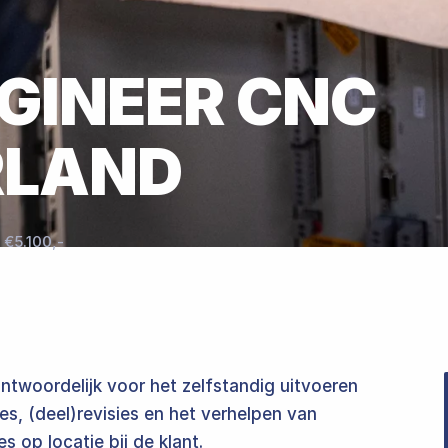
‌‌ ‌​‌ ‌‌‌ ​‍‌‍‌‌​ ‍ ‌ ​​‌‍​‌‌ ‌​‌‍‍​​ ‌‌ ‌​‌‍‍‌‌ ‌​‌‍ ​‌‍‌‌​ ‌‍​‍‌‍​‌‌ ​ ‌‍‌‌‌‌‌‌‌ ​‍‌‍ ​​ ‌​‍‌‌​ ​‍‌​‌‍‌ ​ ‌ ‌​‌ ‌‌‌‍‌​‌‍‍‌‌‍ ​‍‌‍‌‍‍‌‌‍‌​​ ‌‌ ‌‍‌‍​‌‌‍​ ‌‍​‌‌ ‌​‌ ‌‌‌ ​‍‌‍‌‌​‍ ‍‌‍‌​​ ​‍​ ​​​ ‍​​ ​‌​ ‍‌​ ​‍​ ​ ​ ‌‍‌‍‌​​ ​‍​ ‌‌​ ‌​‌‍​‍​ ​​​ ​ ​‍‌‍‌ ‌​‌ ‍‌‌ ​​‌‍‌‌​ ‌‌ ‌‍‌‍​‌‌‍​ ‌‍​‌‌ ‌​‌ ‌‌‌ ​‍‌‍‌‌​‍‌‍‌ ​​‌‍​‌‌ ‌​‌‍‍​​ ‌‌ ‌​‌‍‍‌‌ ‌​‌‍ ​‌‍‌‌​‍‌‍‌ ​​‌‍‌‌‌ ​‍‌ ​ ‌ ​​‌‍‌‌‌‍​ ‌ ‌​‌‍‍‌‌ ‌‍‌‍‌‌​ ‌‌ ​​‌ ‌‌‌‍​‍‌‍ ​‌‍‍‌‌ ​ ‌‍‍​‌‍‌‌‌‍‌​​‍​‍‌ ‌
‌ ‌‌‌ ​‍‌‍‌‌​‍ ‍‌‍‌​​ ​‍​ ​​​ ‍​​ ​‌​ ‍‌​ ​‍​ ​ ​ ‌‍‌‍‌​​ ​‍​ ‌‌​ ‌​‌‍​‍​ ​​​ ​ ​‍‌‍‌ ‌​‌ ‍‌‌ ​​‌‍‌‌​ ‌‌ ‌‍‌‍​‌‌‍​ ‌‍​‌‌ ‌​‌ ‌‌‌ ​‍‌‍‌‌​‍‌‍‌ ​​‌‍​‌‌ ‌​‌‍‍​​ ‌‌‍ ​‌‍ ‌‍​ ‌‍​‌‌ ‌​‌‍‍‌‌‍ ‌‍ ‍‌‌ ‌‍​ ‌‍‍‌‌ ‌​‌ ‍‌​‍‌‍‌ ​​‌‍‌‌‌ ​‍‌ ​ ‌ ​​‌‍‌‌‌‍​ ‌ ‌​‌‍‍‌‌ ‌‍‌‍‌‌​ ‌‌ ​​‌ ‌‌‌‍​‍‌‍ ​‌‍‍‌‌ ​ ‌‍‍​‌‍‌‌‌‍‌​​‍​‍‌ ‌
‍‍‌‌ ​ ‌ ​​‌‍ ​‌‍​‌‌ ‍‌​ ‌‍​‍‌‍​‌‌ ​ ‌‍‌‌‌‌‌‌‌ ​‍‌‍ ​​ ‌​‍‌‌​ ​‍‌​‌‍‌ ​ ‌ ‌​‌ ‌‌‌‍‌​‌‍‍‌‌‍ ​‍‌‍‌‍‍‌‌‍‌​​ ‌‌ ‌‍‌‍​‌‌‍​ ‌‍​‌‌ ‌​‌ ‌‌‌ ​‍‌‍‌‌​‍ ‍‌‍‌​​ ​‍​ ​​​ ‍​​ ​‌​ ‍‌​ ​‍​ ​ ​ ‌‍‌‍‌​​ ​‍​ ‌‌​ ‌​‌‍​‍​ ​​​ ​ ​‍‌‍‌ ‌​‌ ‍‌‌ ​​‌‍‌‌​ ‌‌ ‌‍‌‍​‌‌‍​ ‌‍​‌‌ ‌​‌ ‌‌‌ ​‍‌‍‌‌​‍‌‍‌ ​​‌‍​‌‌ ‌​‌‍‍​​ ‌‌ ​ ‌‍​‌‌‍ ​‌‍​‌‌ ​‍‌ ‍‌‌‌ ‌‍‌​‌‍‍‌‌ ​ ‌ ​​‌‍ ​‌‍​‌‌ ‍‌​‍‌‍‌ ​​‌‍‌‌‌ ​‍‌ ​ ‌ ​​‌‍‌‌‌‍​ ‌ ‌​‌‍‍‌‌ ‌‍‌‍‌‌​ ‌‌ ​​‌ ‌‌‌‍​‍‌‍ ​‌‍‍‌‌ ​ ‌‍‍​‌‍‌‌‌‍‌​​‍​‍‌ ‌
antwoordelijk voor het zelfstandig uitvoeren
es, (deel)revisies en het verhelpen van
​‌ ‌‌‌‍‌​‌‍‍‌‌‍ ​‍‌‍‌‍‍‌‌‍‌​​ ‌‌ ‌‍‌‍​‌‌‍​ ‌‍​‌‌ ‌​‌ ‌‌‌ ​‍‌‍‌‌​‍ ‍‌‍‌​​ ​‍​ ​​​ ‍​​ ​‌​ ‍‌​ ​‍​ ​ ​ ‌‍‌‍‌​​ ​‍​ ‌‌​ ‌​‌‍​‍​ ​​​ ​ ​‍‌‍‌ ‌​‌ ‍‌‌ ​​‌‍‌‌​ ‌‌ ‌‍‌‍​‌‌‍​ ‌‍​‌‌ ‌​‌ ‌‌‌ ​‍‌‍‌‌​‍‌‍‌ ​​‌‍​‌‌ ‌​‌‍‍​​ ‌‌‍‍‌‌‍ ‍‌ ‌​‌ ​‍‌‍ ​‍‌‍‌ ​​‌‍‌‌‌ ​‍‌ ​ ‌ ​​‌‍‌‌‌‍​ ‌ ‌​‌‍‍‌‌ ‌‍‌‍‌‌​ ‌‌ ​​‌ ‌‌‌‍​‍‌‍ ​‌‍‍‌‌ ​ ‌‍‍​‌‍‌‌‌‍‌​​‍​‍‌ ‌