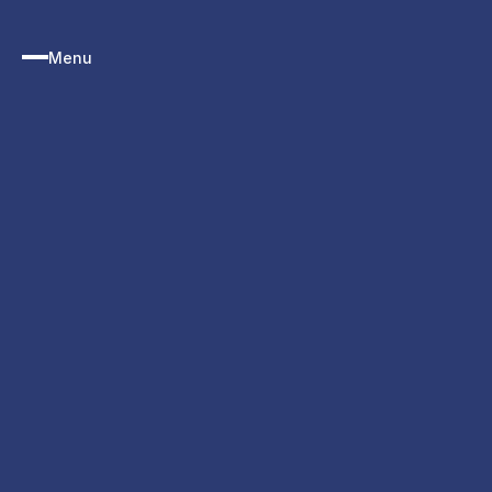
HOME
Menu
VACATURES
OVER KIS GROUP
CONTACT