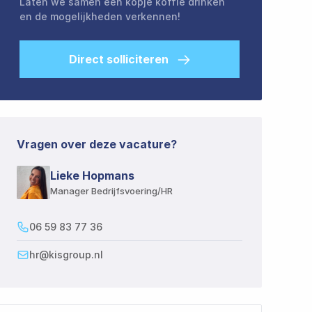
Laten we samen een kopje koffie drinken
en de mogelijkheden verkennen!
Direct solliciteren
Vragen over deze vacature?
Lieke Hopmans​​​​‌ ‍ ​‍​‍‌‍ ‌ ​‍‌‍‍‌‌‍‌ ‌‍‍‌‌‍ ‍​‍​‍​ ‍‍​‍​‍‌ ​ ‌‍​‌‌‍ ‍‌‍‍‌‌ ‌​‌ ‍‌​‍ ‍‌‍‍‌‌‍ ​‍​‍​‍ ​​‍​‍‌‍‍​‌ ​‍‌‍‌‌‌‍‌‍​‍​‍​ ‍‍​‍​‍​‍ ‌ ​ ‌ ‌​‌ ‌‌‌‍‌​‌‍‍‌‌‍ ​‍ ‌‍‍‌‌‍ ‍‌ ‌​‌‍‌‌‌‍ ‍‌ ‌​​‍ ‌‍‌‌‌‍‌​‌‍‍‌‌ ‌​​‍ ‌‍ ‌‌‍ ‌‍‌​‌‍‌‌​ ‌‌ ​​‌ ​‍‌‍‌‌‌ ​ ‌‍‌‌‌‍ ‍‌ ‌​‌‍​‌‌ ‌​‌‍‍‌‌‍ ‌‍ ‍​ ‍ ‌‍‍‌‌‍‌​​ ‌‌ ‌‍‌‍​‌‌‍​ ‌‍​‌‌ ‌​‌ ‌‌‌ ​‍‌‍‌‌​‍ ‍‌‍‌​​ ​‍​ ​​​ ‍​​ ​‌​ ‍‌​ ​‍​ ​ ​ ‌‍‌‍‌​​ ​‍​ ‌‌​ ‌​‌‍​‍​ ​​​ ​ ​ ‍ ‌ ‌​‌ ‍‌‌ ​​‌‍‌‌​ ‌‌ ‌‍‌‍​‌‌‍​ ‌‍​‌‌ ‌​‌ ‌‌‌ ​‍‌‍‌‌​ ‍ ‌ ​​‌‍​‌‌ ‌​‌‍‍​​ ‌‌‍​ ‌‍ ‌‍ ‍‌ ‌​‌‍​‌‌‍​ ‌ ‌​​‍ ‍‌‍ ‍‌‍​‌‌‍ ‌‌‍‌‌​ ‌‍​‍‌‍​‌‌ ​ ‌‍‌‌‌‌‌‌‌ ​‍‌‍ ​​ ‌​‍‌‌​ ​‍‌​‌‍‌ ​ ‌ ‌​‌ ‌‌‌‍‌​‌‍‍‌‌‍ ​‍‌‍‌‍‍‌‌‍‌​​ ‌‌ ‌‍‌‍​‌‌‍​ ‌‍​‌‌ ‌​‌ ‌‌‌ ​‍‌‍‌‌​‍ ‍‌‍‌​​ ​‍​ ​​​ ‍​​ ​‌​ ‍‌​ ​‍​ ​ ​ ‌‍‌‍‌​​ ​‍​ ‌‌​ ‌​‌‍​‍​ ​​​ ​ ​‍‌‍‌ ‌​‌ ‍‌‌ ​​‌‍‌‌​ ‌‌ ‌‍‌‍​‌‌‍​ ‌‍​‌‌ ‌​‌ ‌‌‌ ​‍‌‍‌‌​‍‌‍‌ ​​‌‍​‌‌ ‌​‌‍‍​​ ‌‌‍​ ‌‍ ‌‍ ‍‌ ‌​‌‍​‌‌‍​ ‌ ‌​​‍ ‍‌‍ ‍‌‍​‌‌‍ ‌‌‍‌‌​‍‌‍‌ ​​‌‍‌‌‌ ​‍‌ ​ ‌ ​​‌‍‌‌‌‍​ ‌ ‌​‌‍‍‌‌ ‌‍‌‍‌‌​ ‌‌ ​​‌ ‌‌‌‍​‍‌‍ ​‌‍‍‌‌ ​ ‌‍‍​‌‍‌‌‌‍‌​​‍​‍‌ ‌
Manager Bedrijfsvoering/HR​​​​‌ ‍ ​‍​‍‌‍ ‌ ​‍‌‍‍‌‌‍‌ ‌‍‍‌‌‍ ‍​‍​‍​ ‍‍​‍​‍‌ ​ ‌‍​‌‌‍ ‍‌‍‍‌‌ ‌​‌ ‍‌​‍ ‍‌‍‍‌‌‍ ​‍​‍​‍ ​​‍​‍‌‍‍​‌ ​‍‌‍‌‌‌‍‌‍​‍​‍​ ‍‍​‍​‍​‍ ‌ ​ ‌ ‌​‌ ‌‌‌‍‌​‌‍‍‌‌‍ ​‍ ‌‍‍‌‌‍ ‍‌ ‌​‌‍‌‌‌‍ ‍‌ ‌​​‍ ‌‍‌‌‌‍‌​‌‍‍‌‌ ‌​​‍ ‌‍ ‌‌‍ ‌‍‌​‌‍‌‌​ ‌‌ ​​‌ ​‍‌‍‌‌‌ ​ ‌‍‌‌‌‍ ‍‌ ‌​‌‍​‌‌ ‌​‌‍‍‌‌‍ ‌‍ ‍​ ‍ ‌‍‍‌‌‍‌​​ ‌‌ ‌‍‌‍​‌‌‍​ ‌‍​‌‌ ‌​‌ ‌‌‌ ​‍‌‍‌‌​‍ ‍‌‍‌​​ ​‍​ ​​​ ‍​​ ​‌​ ‍‌​ ​‍​ ​ ​ ‌‍‌‍‌​​ ​‍​ ‌‌​ ‌​‌‍​‍​ ​​​ ​ ​ ‍ ‌ ‌​‌ ‍‌‌ ​​‌‍‌‌​ ‌‌ ‌‍‌‍​‌‌‍​ ‌‍​‌‌ ‌​‌ ‌‌‌ ​‍‌‍‌‌​ ‍ ‌ ​​‌‍​‌‌ ‌​‌‍‍​​ ‌‌‍​ ‌‍ ‌‍ ‍‌ ‌​‌‍​‌‌‍​ ‌ ‌​​‍ ‍‌ ​‍‌‍ ‌‍ ​‌‍‌‌​ ‌‍​‍‌‍​‌‌ ​ ‌‍‌‌‌‌‌‌‌ ​‍‌‍ ​​ ‌​‍‌‌​ ​‍‌​‌‍‌ ​ ‌ ‌​‌ ‌‌‌‍‌​‌‍‍‌‌‍ ​‍‌‍‌‍‍‌‌‍‌​​ ‌‌ ‌‍‌‍​‌‌‍​ ‌‍​‌‌ ‌​‌ ‌‌‌ ​‍‌‍‌‌​‍ ‍‌‍‌​​ ​‍​ ​​​ ‍​​ ​‌​ ‍‌​ ​‍​ ​ ​ ‌‍‌‍‌​​ ​‍​ ‌‌​ ‌​‌‍​‍​ ​​​ ​ ​‍‌‍‌ ‌​‌ ‍‌‌ ​​‌‍‌‌​ ‌‌ ‌‍‌‍​‌‌‍​ ‌‍​‌‌ ‌​‌ ‌‌‌ ​‍‌‍‌‌​‍‌‍‌ ​​‌‍​‌‌ ‌​‌‍‍​​ ‌‌‍​ ‌‍ ‌‍ ‍‌ ‌​‌‍​‌‌‍​ ‌ ‌​​‍ ‍‌ ​‍‌‍ ‌‍ ​‌‍‌‌​‍‌‍‌ ​​‌‍‌‌‌ ​‍‌ ​ ‌ ​​‌‍‌‌‌‍​ ‌ ‌​‌‍‍‌‌ ‌‍‌‍‌‌​ ‌‌ ​​‌ ‌‌‌‍​‍‌‍ ​‌‍‍‌‌ ​ ‌‍‍​‌‍‌‌‌‍‌​​‍​‍‌ ‌
06 59 83 77 36​​​​‌ ‍ ​‍​‍‌‍ ‌ ​‍‌‍‍‌‌‍‌ ‌‍‍‌‌‍ ‍​‍​‍​ ‍‍​‍​‍‌ ​ ‌‍​‌‌‍ ‍‌‍‍‌‌ ‌​‌ ‍‌​‍ ‍‌‍‍‌‌‍ ​‍​‍​‍ ​​‍​‍‌‍‍​‌ ​‍‌‍‌‌‌‍‌‍​‍​‍​ ‍‍​‍​‍​‍ ‌ ​ ‌ ‌​‌ ‌‌‌‍‌​‌‍‍‌‌‍ ​‍ ‌‍‍‌‌‍ ‍‌ ‌​‌‍‌‌‌‍ ‍‌ ‌​​‍ ‌‍‌‌‌‍‌​‌‍‍‌‌ ‌​​‍ ‌‍ ‌‌‍ ‌‍‌​‌‍‌‌​ ‌‌ ​​‌ ​‍‌‍‌‌‌ ​ ‌‍‌‌‌‍ ‍‌ ‌​‌‍​‌‌ ‌​‌‍‍‌‌‍ ‌‍ ‍​ ‍ ‌‍‍‌‌‍‌​​ ‌‌ ‌‍‌‍​‌‌‍​ ‌‍​‌‌ ‌​‌ ‌‌‌ ​‍‌‍‌‌​‍ ‍‌‍‌​​ ​‍​ ​​​ ‍​​ ​‌​ ‍‌​ ​‍​ ​ ​ ‌‍‌‍‌​​ ​‍​ ‌‌​ ‌​‌‍​‍​ ​​​ ​ ​ ‍ ‌ ‌​‌ ‍‌‌ ​​‌‍‌‌​ ‌‌ ‌‍‌‍​‌‌‍​ ‌‍​‌‌ ‌​‌ ‌‌‌ ​‍‌‍‌‌​ ‍ ‌ ​​‌‍​‌‌ ‌​‌‍‍​​ ‌‌‍​ ‌‍ ‌‍ ‍‌ ‌​‌‍​‌‌‍​ ‌ ‌​​‍ ‍‌ ​​‌‍‍​‌‍ ‌‍ ‍‌‍‌‌​ ‌‍​‍‌‍​‌‌ ​ ‌‍‌‌‌‌‌‌‌ ​‍‌‍ ​​ ‌​‍‌‌​ ​‍‌​‌‍‌ ​ ‌ ‌​‌ ‌‌‌‍‌​‌‍‍‌‌‍ ​‍‌‍‌‍‍‌‌‍‌​​ ‌‌ ‌‍‌‍​‌‌‍​ ‌‍​‌‌ ‌​‌ ‌‌‌ ​‍‌‍‌‌​‍ ‍‌‍‌​​ ​‍​ ​​​ ‍​​ ​‌​ ‍‌​ ​‍​ ​ ​ ‌‍‌‍‌​​ ​‍​ ‌‌​ ‌​‌‍​‍​ ​​​ ​ ​‍‌‍‌ ‌​‌ ‍‌‌ ​​‌‍‌‌​ ‌‌ ‌‍‌‍​‌‌‍​ ‌‍​‌‌ ‌​‌ ‌‌‌ ​‍‌‍‌‌​‍‌‍‌ ​​‌‍​‌‌ ‌​‌‍‍​​ ‌‌‍​ ‌‍ ‌‍ ‍‌ ‌​‌‍​‌‌‍​ ‌ ‌​​‍ ‍‌ ​​‌‍‍​‌‍ ‌‍ ‍‌‍‌‌​‍‌‍‌ ​​‌‍‌‌‌ ​‍‌ ​ ‌ ​​‌‍‌‌‌‍​ ‌ ‌​‌‍‍‌‌ ‌‍‌‍‌‌​ ‌‌ ​​‌ ‌‌‌‍​‍‌‍ ​‌‍‍‌‌ ​ ‌‍‍​‌‍‌‌‌‍‌​​‍​‍‌ ‌
hr@kisgroup.nl