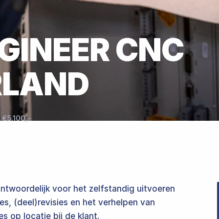
‌‌ ‌​‌ ‌‌‌ ​‍‌‍‌‌​ ‍ ‌ ​​‌‍​‌‌ ‌​‌‍‍​​ ‌‌ ‌​‌‍‍‌‌ ‌​‌‍ ​‌‍‌‌​ ‌‍​‍‌‍​‌‌ ​ ‌‍‌‌‌‌‌‌‌ ​‍‌‍ ​​ ‌​‍‌‌​ ​‍‌​‌‍‌ ​ ‌ ‌​‌ ‌‌‌‍‌​‌‍‍‌‌‍ ​‍‌‍‌‍‍‌‌‍‌​​ ‌‌ ‌‍‌‍​‌‌‍​ ‌‍​‌‌ ‌​‌ ‌‌‌ ​‍‌‍‌‌​‍ ‍‌‍‌​​ ​‍​ ​​​ ‍​​ ​‌​ ‍‌​ ​‍​ ​ ​ ‌‍‌‍‌​​ ​‍​ ‌‌​ ‌​‌‍​‍​ ​​​ ​ ​‍‌‍‌ ‌​‌ ‍‌‌ ​​‌‍‌‌​ ‌‌ ‌‍‌‍​‌‌‍​ ‌‍​‌‌ ‌​‌ ‌‌‌ ​‍‌‍‌‌​‍‌‍‌ ​​‌‍​‌‌ ‌​‌‍‍​​ ‌‌ ‌​‌‍‍‌‌ ‌​‌‍ ​‌‍‌‌​‍‌‍‌ ​​‌‍‌‌‌ ​‍‌ ​ ‌ ​​‌‍‌‌‌‍​ ‌ ‌​‌‍‍‌‌ ‌‍‌‍‌‌​ ‌‌ ​​‌ ‌‌‌‍​‍‌‍ ​‌‍‍‌‌ ​ ‌‍‍​‌‍‌‌‌‍‌​​‍​‍‌ ‌
‌ ‌‌‌ ​‍‌‍‌‌​‍ ‍‌‍‌​​ ​‍​ ​​​ ‍​​ ​‌​ ‍‌​ ​‍​ ​ ​ ‌‍‌‍‌​​ ​‍​ ‌‌​ ‌​‌‍​‍​ ​​​ ​ ​‍‌‍‌ ‌​‌ ‍‌‌ ​​‌‍‌‌​ ‌‌ ‌‍‌‍​‌‌‍​ ‌‍​‌‌ ‌​‌ ‌‌‌ ​‍‌‍‌‌​‍‌‍‌ ​​‌‍​‌‌ ‌​‌‍‍​​ ‌‌‍ ​‌‍ ‌‍​ ‌‍​‌‌ ‌​‌‍‍‌‌‍ ‌‍ ‍‌‌ ‌‍​ ‌‍‍‌‌ ‌​‌ ‍‌​‍‌‍‌ ​​‌‍‌‌‌ ​‍‌ ​ ‌ ​​‌‍‌‌‌‍​ ‌ ‌​‌‍‍‌‌ ‌‍‌‍‌‌​ ‌‌ ​​‌ ‌‌‌‍​‍‌‍ ​‌‍‍‌‌ ​ ‌‍‍​‌‍‌‌‌‍‌​​‍​‍‌ ‌
‍‍‌‌ ​ ‌ ​​‌‍ ​‌‍​‌‌ ‍‌​ ‌‍​‍‌‍​‌‌ ​ ‌‍‌‌‌‌‌‌‌ ​‍‌‍ ​​ ‌​‍‌‌​ ​‍‌​‌‍‌ ​ ‌ ‌​‌ ‌‌‌‍‌​‌‍‍‌‌‍ ​‍‌‍‌‍‍‌‌‍‌​​ ‌‌ ‌‍‌‍​‌‌‍​ ‌‍​‌‌ ‌​‌ ‌‌‌ ​‍‌‍‌‌​‍ ‍‌‍‌​​ ​‍​ ​​​ ‍​​ ​‌​ ‍‌​ ​‍​ ​ ​ ‌‍‌‍‌​​ ​‍​ ‌‌​ ‌​‌‍​‍​ ​​​ ​ ​‍‌‍‌ ‌​‌ ‍‌‌ ​​‌‍‌‌​ ‌‌ ‌‍‌‍​‌‌‍​ ‌‍​‌‌ ‌​‌ ‌‌‌ ​‍‌‍‌‌​‍‌‍‌ ​​‌‍​‌‌ ‌​‌‍‍​​ ‌‌ ​ ‌‍​‌‌‍ ​‌‍​‌‌ ​‍‌ ‍‌‌‌ ‌‍‌​‌‍‍‌‌ ​ ‌ ​​‌‍ ​‌‍​‌‌ ‍‌​‍‌‍‌ ​​‌‍‌‌‌ ​‍‌ ​ ‌ ​​‌‍‌‌‌‍​ ‌ ‌​‌‍‍‌‌ ‌‍‌‍‌‌​ ‌‌ ​​‌ ‌‌‌‍​‍‌‍ ​‌‍‍‌‌ ​ ‌‍‍​‌‍‌‌‌‍‌​​‍​‍‌ ‌
antwoordelijk voor het zelfstandig uitvoeren
es, (deel)revisies en het verhelpen van
​‌ ‌‌‌‍‌​‌‍‍‌‌‍ ​‍‌‍‌‍‍‌‌‍‌​​ ‌‌ ‌‍‌‍​‌‌‍​ ‌‍​‌‌ ‌​‌ ‌‌‌ ​‍‌‍‌‌​‍ ‍‌‍‌​​ ​‍​ ​​​ ‍​​ ​‌​ ‍‌​ ​‍​ ​ ​ ‌‍‌‍‌​​ ​‍​ ‌‌​ ‌​‌‍​‍​ ​​​ ​ ​‍‌‍‌ ‌​‌ ‍‌‌ ​​‌‍‌‌​ ‌‌ ‌‍‌‍​‌‌‍​ ‌‍​‌‌ ‌​‌ ‌‌‌ ​‍‌‍‌‌​‍‌‍‌ ​​‌‍​‌‌ ‌​‌‍‍​​ ‌‌‍‍‌‌‍ ‍‌ ‌​‌ ​‍‌‍ ​‍‌‍‌ ​​‌‍‌‌‌ ​‍‌ ​ ‌ ​​‌‍‌‌‌‍​ ‌ ‌​‌‍‍‌‌ ‌‍‌‍‌‌​ ‌‌ ​​‌ ‌‌‌‍​‍‌‍ ​‌‍‍‌‌ ​ ‌‍‍​‌‍‌‌‌‍‌​​‍​‍‌ ‌