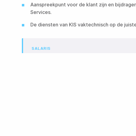
Aanspreekpunt voor de klant zijn en bijdragen
Services.​​​​‌ ‍ ​‍​‍‌‍ ‌ ​‍‌‍‍‌‌‍‌ ‌‍‍‌‌‍ ‍​‍​‍​ ‍‍​‍​‍‌ ​ ‌‍​‌‌‍ ‍‌‍‍‌‌ ‌​‌ ‍‌​‍ ‍‌‍‍‌‌‍ ​‍​‍​‍ ​​‍​‍‌‍‍​‌ ​‍‌‍‌‌‌‍‌‍​‍​‍​ ‍‍​‍​‍​‍ ‌ ​ ‌ ‌​‌ ‌‌‌‍‌​‌‍‍‌‌‍ ​‍ ‌‍‍‌‌‍ ‍‌ ‌​‌‍‌‌‌‍ ‍‌ ‌​​‍ ‌‍‌‌‌‍‌​‌‍‍‌‌ ‌​​‍ ‌‍ ‌‌‍ ‌‍‌​‌‍‌‌​ ‌‌ ​​‌ ​‍‌‍‌‌‌ ​ ‌‍‌‌‌‍ ‍‌ ‌​‌‍​‌‌ ‌​‌‍‍‌‌‍ ‌‍ ‍​ ‍ ‌‍‍‌‌‍‌​​ ‌‌ ‌‍‌‍​‌‌‍​ ‌‍​‌‌ ‌​‌ ‌‌‌ ​‍‌‍‌‌​‍ ‍‌‍‌​​ ​‍​ ​​​ ‍​​ ​‌​ ‍‌​ ​‍​ ​ ​ ‌‍‌‍‌​​ ​‍​ ‌‌​ ‌​‌‍​‍​ ​​​ ​ ​ ‍ ‌ ‌​‌ ‍‌‌ ​​‌‍‌‌​ ‌‌ ‌‍‌‍​‌‌‍​ ‌‍​‌‌ ‌​‌ ‌‌‌ ​‍‌‍‌‌​ ‍ ‌ ​​‌‍​‌‌ ‌​‌‍‍​​ ‌‌ ​‍‌‍‌‌‌ ​ ‌ ​​‌‍ ‌‍ ‍‌ ​ ‌‍‍‌‌‍​‍‌‍‍‌‌‍ ​‌‍‍‌‌ ‌​‌‍‍‌‌‍‌‌‌ ​ ​‍‌‌​ ‌‌‌​​‍​ ​ ​‍‌‌​ ‌‌‌​‌​​ ‌‍​‍‌‍​‌‌ ​ ‌‍‌‌‌‌‌‌‌ ​‍‌‍ ​​ ‌​‍‌‌​ ​‍‌​‌‍‌ ​ ‌ ‌​‌ ‌‌‌‍‌​‌‍‍‌‌‍ ​‍‌‍‌‍‍‌‌‍‌​​ ‌‌ ‌‍‌‍​‌‌‍​ ‌‍​‌‌ ‌​‌ ‌‌‌ ​‍‌‍‌‌​‍ ‍‌‍‌​​ ​‍​ ​​​ ‍​​ ​‌​ ‍‌​ ​‍​ ​ ​ ‌‍‌‍‌​​ ​‍​ ‌‌​ ‌​‌‍​‍​ ​​​ ​ ​‍‌‍‌ ‌​‌ ‍‌‌ ​​‌‍‌‌​ ‌‌ ‌‍‌‍​‌‌‍​ ‌‍​‌‌ ‌​‌ ‌‌‌ ​‍‌‍‌‌​‍‌‍‌ ​​‌‍​‌‌ ‌​‌‍‍​​ ‌‌ ​‍‌‍‌‌‌ ​ ‌ ​​‌‍ ‌‍ ‍‌ ​ ‌‍‍‌‌‍​‍‌‍‍‌‌‍ ​‌‍‍‌‌ ‌​‌‍‍‌‌‍‌‌‌ ​ ​‍‌‌​ ‌‌‌​​‍​ ​ ​‍‌‌​ ‌‌‌​‌​​‍‌‍‌ ​​‌‍‌‌‌ ​‍‌ ​ ‌ ​​‌‍‌‌‌‍​ ‌ ‌​‌‍‍‌‌ ‌‍‌‍‌‌​ ‌‌ ​​‌ ‌‌‌‍​‍‌‍ ​‌‍‍‌‌ ​ ‌‍‍​‌‍‌‌‌‍‌​​‍​‍‌ ‌
De diensten van KIS vaktechnisch op de juiste manier bij klanten aanbieden.​​​​‌ ‍ ​‍​‍‌‍ ‌ ​‍‌‍‍‌‌‍‌ ‌‍‍‌‌‍ ‍​‍​‍​ ‍‍​‍​‍‌ ​ ‌‍​‌‌‍ ‍‌‍‍‌‌ ‌​‌ ‍‌​‍ ‍‌‍‍‌‌‍ ​‍​‍​‍ ​​‍​‍‌‍‍​‌ ​‍‌‍‌‌‌‍‌‍​‍​‍​ ‍‍​‍​‍​‍ ‌ ​ ‌ ‌​‌ ‌‌‌‍‌​‌‍‍‌‌‍ ​‍ ‌‍‍‌‌‍ ‍‌ ‌​‌‍‌‌‌‍ ‍‌ ‌​​‍ ‌‍‌‌‌‍‌​‌‍‍‌‌ ‌​​‍ ‌‍ ‌‌‍ ‌‍‌​‌‍‌‌​ ‌‌ ​​‌ ​‍‌‍‌‌‌ ​ ‌‍‌‌‌‍ ‍‌ ‌​‌‍​‌‌ ‌​‌‍‍‌‌‍ ‌‍ ‍​ ‍ ‌‍‍‌‌‍‌​​ ‌‌ ‌‍‌‍​‌‌‍​ ‌‍​‌‌ ‌​‌ ‌‌‌ ​‍‌‍‌‌​‍ ‍‌‍‌​​ ​‍​ ​​​ ‍​​ ​‌​ ‍‌​ ​‍​ ​ ​ ‌‍‌‍‌​​ ​‍​ ‌‌​ ‌​‌‍​‍​ ​​​ ​ ​ ‍ ‌ ‌​‌ ‍‌‌ ​​‌‍‌‌​ ‌‌ ‌‍‌‍​‌‌‍​ ‌‍​‌‌ ‌​‌ ‌‌‌ ​‍‌‍‌‌​ ‍ ‌ ​​‌‍​‌‌ ‌​‌‍‍​​ ‌‌ ​‍‌‍‌‌‌ ​ ‌ ​​‌‍ ‌‍ ‍‌ ​ ‌‍‍‌‌‍​‍‌‍‍‌‌‍ ​‌‍‍‌‌ ‌​‌‍‍‌‌‍‌‌‌ ​ ​‍‌‌​ ‌‌‌​​‍​ ‌​​‍‌‌​ ‌‌‌​‌​​ ‌‍​‍‌‍​‌‌ ​ ‌‍‌‌‌‌‌
SALARIS
€3.400,- tot €5.100,- per m
Afhankelijk van je ervaring, plus voordelenpakk
Over KIS Group