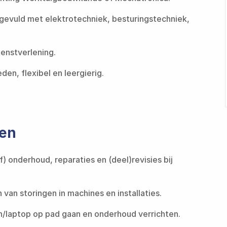
evuld met elektrotechniek, besturingstechniek,
‌‍‌ ‌​‌ ‍‌‌ ​​‌‍‌‌​ ‌‌ ‌‍‌‍​‌‌‍​ ‌‍​‌‌ ‌​‌ ‌‌‌ ​‍‌‍‌‌​‍‌‍‌ ​​‌‍​‌‌ ‌​‌‍‍​​ ‌‌ ​‍‌‍‌‌‌ ​‌‌ ‌‌‌‍‍‌‌ ​‍‌‍‌‌‌‍ ‌‌‍‌‌‌‍ ‍‌ ‌​‌ ​ ​‍‌‌​ ‌‌‌​​‍​ ​‍​‍‌‌​ ‌‌‌​‌​​‍‌‍‌ ​​‌‍‌‌‌ ​‍‌ ​ ‌ ​​‌‍‌‌‌‍​ ‌ ‌​‌‍‍‌‌ ‌‍‌‍‌‌​ ‌‌ ​​‌ ‌‌‌‍​‍‌‍ ​‌‍‍‌‌ ​ ‌‍‍​‌‍‌‌‌‍‌​​‍​‍‌ ‌
 ‌ ‌​‌ ‌‌‌‍‌​‌‍‍‌‌‍ ​‍‌‍‌‍‍‌‌‍‌​​ ‌‌ ‌‍‌‍​‌‌‍​ ‌‍​‌‌ ‌​‌ ‌‌‌ ​‍‌‍‌‌​‍ ‍‌‍‌​​ ​‍​ ​​​ ‍​​ ​‌​ ‍‌​ ​‍​ ​ ​ ‌‍‌‍‌​​ ​‍​ ‌‌​ ‌​‌‍​‍​ ​​​ ​ ​‍‌‍‌ ‌​‌ ‍‌‌ ​​‌‍‌‌​ ‌‌ ‌‍‌‍​‌‌‍​ ‌‍​‌‌ ‌​‌ ‌‌‌ ​‍‌‍‌‌​‍‌‍‌ ​​‌‍​‌‌ ‌​‌‍‍​​ ‌‌ ​‍‌‍‌‌‌ ​‌‌ ‌‌‌‍‍‌‌ ​‍‌‍‌‌‌‍ ‌‌‍‌‌‌‍ ‍‌ ‌​‌ ​ ​‍‌‌​ ‌‌‌​​‍​ ​ ​‍‌‌​ ‌‌‌​‌​​‍‌‍‌ ​​‌‍‌‌‌ ​‍‌ ​ ‌ ​​‌‍‌‌‌‍​ ‌ ‌​‌‍‍‌‌ ‌‍‌‍‌‌​ ‌‌ ​​‌ ‌‌‌‍​‍‌‍ ​‌‍‍‌‌ ​ ‌‍‍​‌‍‌‌‌‍‌​​‍​‍‌ ‌
den
f) onderhoud, reparaties en (deel)revisies bij
 ‍‌ ​ ‌‍‍‌‌‍​‍‌‍‍‌‌‍ ​‌‍‍‌‌ ‌​‌‍‍‌‌‍‌‌‌ ​ ​‍‌‌​ ‌‌‌​​‍​ ​‌​‍‌‌​ ‌‌‌​‌​​ ‌‍​‍‌‍​‌‌ ​ ‌‍‌‌‌‌‌‌‌ ​‍‌‍ ​​ ‌​‍‌‌​ ​‍‌​‌‍‌ ​ ‌ ‌​‌ ‌‌‌‍‌​‌‍‍‌‌‍ ​‍‌‍‌‍‍‌‌‍‌​​ ‌‌ ‌‍‌‍​‌‌‍​ ‌‍​‌‌ ‌​‌ ‌‌‌ ​‍‌‍‌‌​‍ ‍‌‍‌​​ ​‍​ ​​​ ‍​​ ​‌​ ‍‌​ ​‍​ ​ ​ ‌‍‌‍‌​​ ​‍​ ‌‌​ ‌​‌‍​‍​ ​​​ ​ ​‍‌‍‌ ‌​‌ ‍‌‌ ​​‌‍‌‌​ ‌‌ ‌‍‌‍​‌‌‍​ ‌‍​‌‌ ‌​‌ ‌‌‌ ​‍‌‍‌‌​‍‌‍‌ ​​‌‍​‌‌ ‌​‌‍‍​​ ‌‌ ​‍‌‍‌‌‌ ​ ‌ ​​‌‍ ‌‍ ‍‌ ​ ‌‍‍‌‌‍​‍‌‍‍‌‌‍ ​‌‍‍‌‌ ‌​‌‍‍‌‌‍‌‌‌ ​ ​‍‌‌​ ‌‌‌​​‍​ ​‌​‍‌‌​ ‌‌‌​‌​​‍‌‍‌ ​​‌‍‌‌‌ ​‍‌ ​ ‌ ​​‌‍‌‌‌‍​ ‌ ‌​‌‍‍‌‌ ‌‍‌‍‌‌​ ‌‌ ​​‌ ‌‌‌‍​‍‌‍ ​‌‍‍‌‌ ​ ‌‍‍​‌‍‌‌‌‍‌​​‍​‍‌ ‌
‌​‌‍‍​​ ‌‌ ​‍‌‍‌‌‌ ​ ‌ ​​‌‍ ‌‍ ‍‌ ​ ‌‍‍‌‌‍​‍‌‍‍‌‌‍ ​‌‍‍‌‌ ‌​‌‍‍‌‌‍‌‌‌ ​ ​‍‌‌​ ‌‌‌​​‍​ ​‍​‍‌‌​ ‌‌‌​‌​​ ‌‍​‍‌‍​‌‌ ​ ‌‍‌‌‌‌‌‌‌ ​‍‌‍ ​​ ‌​‍‌‌​ ​‍‌​‌‍‌ ​ ‌ ‌​‌ ‌‌‌‍‌​‌‍‍‌‌‍ ​‍‌‍‌‍‍‌‌‍‌​​ ‌‌ ‌‍‌‍​‌‌‍​ ‌‍​‌‌ ‌​‌ ‌‌‌ ​‍‌‍‌‌​‍ ‍‌‍‌​​ ​‍​ ​​​ ‍​​ ​‌​ ‍‌​ ​‍​ ​ ​ ‌‍‌‍‌​​ ​‍​ ‌‌​ ‌​‌‍​‍​ ​​​ ​ ​‍‌‍‌ ‌​‌ ‍‌‌ ​​‌‍‌‌​ ‌‌ ‌‍‌‍​‌‌‍​ ‌‍​‌‌ ‌​‌ ‌‌‌ ​‍‌‍‌‌​‍‌‍‌ ​​‌‍​‌‌ ‌​‌‍‍​​ ‌‌ ​‍‌‍‌‌‌ ​ ‌ ​​‌‍ ‌‍ ‍‌ ​ ‌‍‍‌‌‍​‍‌‍‍‌‌‍ ​‌‍‍‌‌ ‌​‌‍‍‌‌‍‌‌‌ ​ ​‍‌‌​ ‌‌‌​​‍​ ​‍​‍‌‌​ ‌‌‌​‌​​‍‌‍‌ ​​‌‍‌‌‌ ​‍‌ ​ ‌ ​​‌‍‌‌‌‍​ ‌ ‌​‌‍‍‌‌ ‌‍‌‍‌‌​ ‌‌ ​​‌ ‌‌‌‍​‍‌‍ ​‌‍‍‌‌ ​ ‌‍‍​‌‍‌‌‌‍‌​​‍​‍‌ ‌