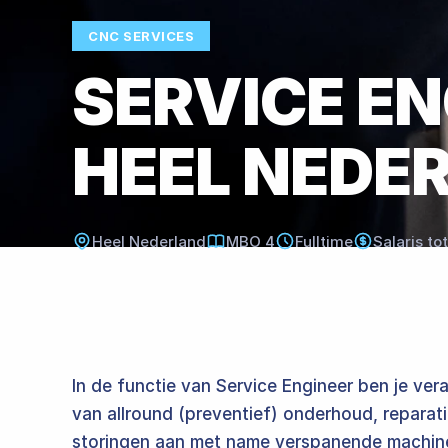
CNC SERVICES​​​​‌ ‍ ​‍​‍‌‍ ‌ ​‍‌‍‍‌‌‍‌ ‌‍‍‌‌‍ ‍​‍​‍​ ‍‍​‍​‍‌ ​ ‌‍​‌‌‍ ‍‌‍‍‌‌ ‌​‌ ‍‌​‍ ‍‌‍‍‌‌‍ ​‍​‍​‍ ​​‍​‍‌‍‍​‌ ​‍‌‍‌‌‌‍‌‍​‍​‍​ ‍‍​‍​‍​‍ ‌ ​ ‌ ‌​‌ ‌‌‌‍‌​‌‍‍‌‌‍ ​‍ ‌‍‍‌‌‍ ‍‌ ‌​‌‍‌‌‌‍ ‍‌ ‌​​‍ ‌‍‌‌‌‍‌​‌‍‍‌‌ ‌​​‍ ‌‍ ‌‌‍ ‌‍‌​‌‍‌‌​ ‌‌ ​​‌ ​‍‌‍‌‌‌ ​ ‌‍‌‌‌‍ ‍‌ ‌​‌‍​‌‌ ‌​‌‍‍‌‌‍ ‌‍ ‍​ ‍ ‌‍‍‌‌‍‌​​ ‌‌ ‌‍‌‍​‌‌‍​ ‌‍​‌‌ ‌​‌ ‌‌‌ ​‍‌‍‌‌​‍ ‍‌‍‌​​ ​‍​ ​​​ ‍​​ ​‌​ ‍‌​ ​‍​ ​ ​ ‌‍‌‍‌​​ ​‍​ ‌‌​ ‌​‌‍​‍​ ​​​ ​ ​ ‍ ‌ ‌​‌ ‍‌‌ ​​‌‍‌‌​ ‌‌ ‌‍‌‍​‌‌‍​ ‌‍​‌‌ ‌​‌ ‌‌‌ ​‍‌‍‌‌​ ‍ ‌ ​​‌‍​‌‌ ‌​‌‍‍​​ ‌‌‍‌​‌‍‌‌‌ ​​‌‍​‌‌ ​‍‌ ‌​‌‍ ‌‌‍‌‌‌‍ ‍‌ ‌​​ ‌‍​‍‌‍​‌‌ ​ ‌‍‌‌‌‌‌‌‌ ​‍‌‍ ​​ ‌​‍‌‌​ ​‍‌​‌‍‌ ​ ‌ ‌​‌ ‌‌‌‍‌​‌‍‍‌‌‍ ​‍‌‍‌‍‍‌‌‍‌​​ ‌‌ ‌‍‌‍​‌‌‍​ ‌‍​‌‌ ‌​‌ ‌‌‌ ​‍‌‍‌‌​‍ ‍‌‍‌​​ ​‍​ ​​​ ‍​​ ​‌​ ‍‌​ ​‍​ ​ ​ ‌‍‌‍‌​​ ​‍​ ‌‌​ ‌​‌‍​‍​ ​​​ ​ ​‍‌‍‌ ‌​‌ ‍‌‌ ​​‌‍‌‌​ ‌‌ ‌‍‌‍​‌‌‍​ ‌‍​‌‌ ‌​‌ ‌‌‌ ​‍‌‍‌‌​‍‌‍‌ ​​‌‍​‌‌ ‌​‌‍‍​​ ‌‌‍‌​‌‍‌‌‌ ​​‌‍​‌‌ ​‍‌ ‌​‌‍ ‌‌‍‌‌‌‍ ‍‌ ‌​​‍‌‍‌ ​​‌‍‌‌‌ ​‍‌ ​ ‌ ​​‌‍‌‌‌‍​ ‌ ‌​‌‍‍‌‌ ‌‍‌‍‌‌​ ‌‌ ​​‌ ‌‌‌‍​‍‌‍ ​‌‍‍‌‌ ​ ‌‍‍​‌‍‌‌‌‍‌​​‍​‍‌ ‌
SERVICE ENGINEER CNC​​​​‌ ‍ ​‍​‍‌‍ ‌ ​‍‌‍‍‌‌‍‌ ‌‍‍‌‌‍ ‍​‍​‍​ ‍‍​‍​‍‌ ​ ‌‍​‌‌‍ ‍‌‍‍‌‌ ‌​‌ ‍‌​‍ ‍‌‍‍‌‌‍ ​‍​‍​‍ ​​‍​‍‌‍‍​‌ ​‍‌‍‌‌‌‍‌‍​‍​‍​ ‍‍​‍​‍​‍ ‌ ​ ‌ ‌​‌ ‌‌‌‍‌​‌‍‍‌‌‍ ​‍ ‌‍‍‌‌‍ ‍‌ ‌​‌‍‌‌‌‍ ‍‌ ‌​​‍ ‌‍‌‌‌‍‌​‌‍‍‌‌ ‌​​‍ ‌‍ ‌‌‍ ‌‍‌​‌‍‌‌​ ‌‌ ​​‌ ​‍‌‍‌‌‌ ​ ‌‍‌‌‌‍ ‍‌ ‌​‌‍​‌‌ ‌​‌‍‍‌‌‍ ‌‍ ‍​ ‍ ‌‍‍‌‌‍‌​​ ‌‌ ‌‍‌‍​‌‌‍​ ‌‍​‌‌ ‌​‌ ‌‌‌ ​‍‌‍‌‌​‍ ‍‌‍‌​​ ​‍​ ​​​ ‍​​ ​‌​ ‍‌​ ​‍​ ​ ​ ‌‍‌‍‌​​ ​‍​ ‌‌​ ‌​‌‍​‍​ ​​​ ​ ​ ‍ ‌ ‌​‌ ‍‌‌ ​​‌‍‌‌​ ‌‌ ‌‍‌‍​‌‌‍​ ‌‍​
HEEL NEDERLAND​​​​‌ ‍ ​‍​‍‌‍ ‌ ​‍‌‍‍‌‌‍‌ ‌‍‍‌‌‍ ‍​‍​‍​ ‍‍​‍​‍‌ ​ ‌‍​‌‌‍ ‍‌‍‍‌‌ ‌​‌ ‍‌​‍ ‍‌‍‍‌‌‍ ​‍​‍​‍ ​​‍​‍‌‍‍​‌ ​‍‌‍‌‌‌‍‌‍​‍​‍​ ‍‍​‍​‍​‍ ‌ ​ ‌ ‌​‌ ‌‌‌‍‌​‌‍‍‌‌‍ ​‍ ‌‍‍‌‌‍ ‍‌ ‌​‌‍‌‌‌‍ ‍‌ ‌​​‍ ‌‍‌‌‌‍‌​‌‍‍‌‌ ‌​​‍ ‌‍ ‌‌‍ ‌‍‌​‌‍‌‌​ ‌‌ ​​‌ ​‍‌‍‌‌‌ ​ ‌‍‌‌‌‍ ‍‌ ‌​‌‍​‌‌ ‌​‌‍‍‌‌‍ ‌‍ ‍​ ‍ ‌‍‍‌‌‍‌​​ ‌‌ ‌‍‌‍​‌‌‍​ ‌‍​‌‌ ‌​‌ ‌‌‌ ​‍‌‍‌‌​‍ ‍‌‍‌​​ ​‍​ ​​​ ‍​​ ​‌​ ‍‌​ ​‍​ ​ ​ ‌‍‌‍‌​​ ​‍​ ‌‌​ ‌​‌‍​‍​ ​​​ ​ ​ ‍ ‌ ‌​‌ ‍‌‌ ​​‌‍‌‌​ ‌‌ ‌‍‌‍​‌‌‍​ ‌‍​‌‌ ‌​‌ ‌‌‌ ​‍‌‍‌‌​ ‍ ‌ ​​‌‍​‌‌ ‌​‌‍‍​​ ‌‌‍ ​‌‍ ‌‍​ ‌‍​‌‌ ‌​‌‍‍‌‌‍ ‌‍ ‍‌‌ ‌‍​ ‌‍‍‌‌ ‌​‌ ‍‌​ ‌‍​‍‌‍​‌‌ ​ ‌‍‌‌‌‌‌‌‌ ​‍‌‍ ​​ ‌​‍‌‌​ ​‍‌​‌‍‌ ​ ‌ ‌​‌ ‌‌‌‍‌​‌‍‍‌‌‍ ​‍‌‍‌‍‍‌‌‍‌​​ ‌‌ ‌‍‌‍​‌‌‍​ ‌‍​‌‌ ‌​
Heel Nederland​​​​‌ ‍ ​‍​‍‌‍ ‌ ​‍‌‍‍‌‌‍‌ ‌‍‍‌‌‍ ‍​‍​‍​ ‍‍​‍​‍‌ ​ ‌‍​‌‌‍ ‍‌‍‍‌‌ ‌​‌ ‍‌​‍ ‍‌‍‍‌‌‍ ​‍​‍​‍ ​​‍​‍‌‍‍​‌ ​‍‌‍‌‌‌‍‌‍​‍​‍​ ‍‍​‍​‍​‍ ‌ ​ ‌ ‌​‌ ‌‌‌‍‌​‌‍‍‌‌‍ ​‍ ‌‍‍‌‌‍ ‍‌ ‌​‌‍‌‌‌‍ ‍‌ ‌​​‍ ‌‍‌‌‌‍‌​‌‍‍‌‌ ‌​​‍ ‌‍ ‌‌‍ ‌‍‌​‌‍‌‌​ ‌‌ ​​‌ ​‍‌‍‌‌‌ ​ ‌‍‌‌‌‍ ‍‌ ‌​‌‍​‌‌ ‌​‌‍‍‌‌‍ ‌‍ ‍​ ‍ ‌‍‍‌‌‍‌​​ ‌‌ ‌‍‌‍​‌‌‍​ ‌‍​‌‌ ‌​‌ ‌‌‌ ​‍‌‍‌‌​‍ ‍‌‍‌​​ ​‍​ ​​​ ‍​​ ​‌​ ‍‌​ ​‍​ ​ ​ ‌‍‌‍‌​​ ​‍​ ‌‌​ ‌​‌‍​‍​ ​​​ ​ ​ ‍ ‌ ‌​‌ ‍‌‌ ​​‌‍‌‌​ ‌‌ ‌‍‌‍​‌‌‍​ ‌‍​‌‌ ‌​‌ ‌‌‌ ​‍‌‍‌‌​ ‍ ‌ ​​‌‍​‌‌ ‌​‌‍‍​​ ‌‌ ​‍‌‍‌‌‌‍‌ ‌‍‍‌‌‍ ‌‍ ‍​ ‌‍​‍‌‍​‌‌ ​ ‌‍‌‌‌‌‌‌‌ ​‍‌‍ ​​ ‌​‍‌‌​ ​‍‌​‌‍‌ ​ ‌ ‌​‌ ‌‌‌‍‌​‌‍‍‌‌‍ ​‍‌‍‌‍‍‌‌‍‌​​ ‌‌ ‌‍‌‍​‌‌‍​ ‌‍​‌‌ ‌​‌ ‌‌‌ ​‍‌‍‌‌​‍ ‍‌‍‌​​ ​‍​ ​​​ ‍​​ ​‌​ ‍‌​ ​‍​ ​ ​ ‌‍‌‍‌​​ ​‍​ ‌‌​ ‌​‌‍​‍​ ​​​ ​ ​‍‌‍‌ ‌​‌ ‍‌‌ ​​‌‍‌‌​ ‌‌ ‌‍‌‍​‌‌‍​ ‌‍​‌‌ ‌​‌ ‌‌‌ ​‍‌‍‌‌​‍‌‍‌ ​​‌‍​‌‌ ‌​‌‍‍​​ ‌‌ ​‍‌‍‌‌‌‍‌ ‌‍‍‌‌‍ ‌‍ ‍​‍‌‍‌ ​​‌‍‌‌‌ ​‍‌ ​ ‌ ​​‌‍‌‌‌‍​ ‌ ‌​‌‍‍‌‌ ‌‍‌‍‌‌​ ‌‌ ​​‌ ‌‌‌‍​‍‌‍ ​‌‍‍‌‌ ​ ‌‍‍​‌‍‌‌‌‍‌​​‍​‍‌ ‌
MBO 4​​​​‌ ‍ ​‍​‍‌‍ ‌ ​‍‌‍‍‌‌‍‌ ‌‍‍‌‌‍ ‍​‍​‍​ ‍‍​‍​‍‌ ​ ‌‍​‌‌‍ ‍‌‍‍‌‌ ‌​‌ ‍‌​‍ ‍‌‍‍‌‌‍ ​‍​‍​‍ ​​‍​‍‌‍‍​‌ ​‍‌‍‌‌‌‍‌‍​‍​‍​ ‍‍​‍​‍​‍ ‌ ​ ‌ ‌​‌ ‌‌‌‍‌​‌‍‍‌‌‍ ​‍ ‌‍‍‌‌‍ ‍‌ ‌​‌‍‌‌‌‍ ‍‌ ‌​​‍ ‌‍‌‌‌‍‌​‌‍‍‌‌ ‌​​‍ ‌‍ ‌‌‍ ‌‍‌​‌‍‌‌​ ‌‌ ​​‌ ​‍‌‍‌‌‌ ​ ‌‍‌‌‌‍ ‍‌ ‌​‌‍​‌‌ ‌​‌‍‍‌‌‍ ‌‍ ‍​ ‍ ‌‍‍‌‌‍‌​​ ‌‌ ‌‍‌‍​‌‌‍​ ‌‍​‌‌ ‌​‌ ‌‌‌ ​‍‌‍‌‌​‍ ‍‌‍‌​​ ​‍​ ​​​ ‍​​ ​‌​ ‍‌​ ​‍​ ​ ​ ‌‍‌‍‌​​ ​‍​ ‌‌​ ‌​‌‍​‍​ ​​​ ​ ​ ‍ ‌ ‌​‌ ‍‌‌ ​​‌‍‌‌​ ‌‌ ‌‍‌‍​‌‌‍​ ‌‍​‌‌ ‌​‌ ‌‌‌ ​‍‌‍‌‌​ ‍ ‌ ​​‌‍​‌‌ ‌​‌‍‍​​ ‌‌‍‌‌‌‍‌​‌ ‌‌‌‍​ ‌‍​‌‌ ‌​‌‍‍‌‌‍ ‌‍ ‍​ ‌‍​‍‌‍​‌‌ ​ ‌‍‌‌‌‌‌‌‌ ​‍‌‍ ​​ ‌​‍‌‌​ ​‍‌​‌‍‌ ​ ‌ ‌​‌ ‌‌‌‍‌​‌‍‍‌‌‍ ​‍‌‍‌‍‍‌‌‍‌​​ ‌‌ ‌‍‌‍​‌‌‍​ ‌‍​‌‌ ‌​‌ ‌‌‌ ​‍‌‍‌‌​‍ ‍‌‍‌​​ ​‍​ ​​​ ‍​​ ​‌​ ‍‌​ ​‍​ ​ ​ ‌‍‌‍‌​​ ​‍​ ‌‌​ ‌​‌‍​‍​ ​​​ ​ ​‍‌‍‌ ‌​‌ ‍‌‌ ​​‌‍‌‌​ ‌‌ ‌‍‌‍​‌‌‍​ ‌‍​‌‌ ‌​‌ ‌‌‌ ​‍‌‍‌‌​‍‌‍‌ ​​‌‍​‌‌ ‌​‌‍‍​​ ‌‌‍‌‌‌‍‌​‌ ‌‌‌‍​ ‌‍​‌‌ ‌​‌‍‍‌‌‍ ‌‍ ‍​‍‌‍‌ ​​‌‍‌‌‌ ​‍‌ ​ ‌ ​​‌‍‌‌‌‍​ ‌ ‌​‌‍‍‌‌ ‌‍‌‍‌‌​ ‌‌ ​​‌ ‌‌‌‍​‍‌‍ ​‌‍‍‌‌ ​ ‌‍‍​‌‍‌‌‌‍‌​​‍​‍‌ ‌
Fulltime
Salaris tot €5.100,-​​​​‌ ‍ ​‍​‍‌‍ ‌ ​‍‌‍‍‌‌‍‌ ‌‍‍‌‌‍ ‍​‍​‍​ ‍‍​‍​‍‌ ​ ‌‍​‌‌‍ ‍‌‍‍‌‌ ‌​‌ ‍‌​‍ ‍‌‍‍‌‌‍ ​‍​‍​‍ ​​‍​‍‌‍‍​‌ ​‍‌‍‌‌‌‍‌‍​‍​‍​ ‍‍​‍​‍​‍ ‌ ​ ‌ ‌​‌ ‌‌‌‍‌​‌‍‍‌‌‍ ​‍ ‌‍‍‌‌‍ ‍‌ ‌​‌‍‌‌‌‍ ‍‌ ‌​​‍ ‌‍‌‌‌‍‌​‌‍‍‌‌ ‌​​‍ ‌‍ ‌‌‍ ‌‍‌​‌‍‌‌​ ‌‌ ​​‌ ​‍‌‍‌‌‌ ​ ‌‍‌‌‌‍ ‍‌ ‌​‌‍​‌‌ ‌​‌‍‍‌‌‍ ‌‍ ‍​ ‍ ‌‍‍‌‌‍‌​​ ‌‌ ‌‍‌‍​‌‌‍​ ‌‍​‌‌ ‌​‌ ‌‌‌ ​‍‌‍‌‌​‍ ‍‌‍‌​​ ​‍​ ​​​ ‍​​ ​‌​ ‍‌​ ​‍​ ​ ​ ‌‍‌‍‌​​ ​‍​ ‌‌​ ‌​‌‍​‍​ ​​​ ​ ​ ‍ ‌ ‌​‌ ‍‌‌ ​​‌‍‌‌​ ‌‌ ‌‍‌‍​‌‌‍​ ‌‍​‌‌ ‌​‌ ‌‌‌ ​‍‌‍‌‌​ ‍ ‌ ​​‌‍​‌‌ ‌​‌‍‍​​ ‌‌ ​ ‌‍​‌‌‍ ​‌‍​‌‌ ​‍‌ ‍‌‌‌ ‌‍‌​‌
In de functie van Service Engineer ben je ver
van allround (preventief) onderhoud, reparati
storingen aan met name verspanende machines op locatie bij de klant.​​​​‌ ‍ ​‍​‍‌‍ ‌ ​‍‌‍‍‌‌‍‌ ‌‍‍‌‌‍ ‍​‍​‍​ ‍‍​‍​‍‌ ​ ‌‍​‌‌‍ ‍‌‍‍‌‌ ‌​‌ ‍‌​‍ ‍‌‍‍‌‌‍ ​‍​‍​‍ ​​‍​‍‌‍‍​‌ ​‍‌‍‌‌‌‍‌‍​‍​‍​ ‍‍​‍​‍​‍ ‌ ​ ‌ ‌​‌ ‌‌‌‍‌​‌‍‍‌‌‍ ​‍ ‌‍‍‌‌‍ ‍‌ ‌​‌‍‌‌‌‍ ‍‌ ‌​​‍ ‌‍‌‌‌‍‌​‌‍‍‌‌ ‌​​‍ ‌‍ ‌‌‍ ‌‍‌​‌‍‌‌​ ‌‌ ​​‌ ​‍‌‍‌‌‌ ​ ‌‍‌‌‌‍ ‍‌ ‌​‌‍​‌‌ ‌​‌‍‍‌‌‍ ‌‍ ‍​ ‍ ‌‍‍‌‌‍‌​​ ‌‌ ‌‍‌‍​‌‌‍​ ‌‍​‌‌ ‌​‌ ‌‌‌ ​‍‌‍‌‌​‍ ‍‌‍‌​​ ​‍​ ​​​ ‍​​ ​‌​ ‍‌​ ​‍​ ​ ​ ‌‍‌‍‌​​ ​‍​ ‌‌​ ‌​‌‍​‍​ ​​​ ​ ​ ‍ ‌ ‌​‌ ‍‌‌ ​​‌‍‌‌​ ‌‌ ‌‍‌‍​‌‌‍​ ‌‍​‌‌ ‌​‌ ‌‌‌ ​‍‌‍‌‌​ ‍ ‌ ​​‌‍​‌‌ ‌​‌‍‍​​ ‌‌‍‍‌‌‍ ‍‌ ‌​‌ ​‍‌‍ ​ ‌‍​‍‌‍​‌‌ ​ ‌‍‌‌‌‌‌‌‌ ​‍‌‍ ​​ ‌​‍‌‌​ ​‍‌​‌‍‌ ​ ‌ ‌