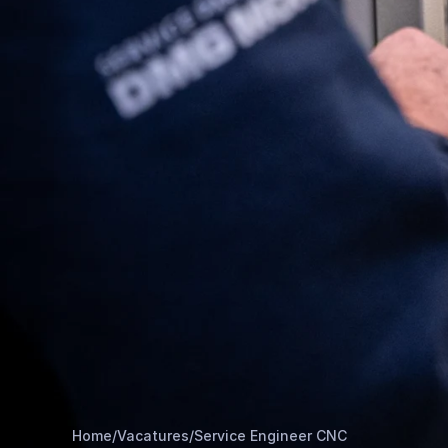
Home
/
Vacatures
/
Service Engineer CNC​​​​‌ ‍ ​‍​‍‌‍ ‌ ​‍‌‍‍‌‌‍‌ ‌‍‍‌‌‍ ‍​‍​‍​ ‍‍​‍​‍‌ ​ ‌‍​‌‌‍ ‍‌‍‍‌‌ ‌​‌ ‍‌​‍ ‍‌‍‍‌‌‍ ​‍​‍​‍ ​​‍​‍‌‍‍​‌ ​‍‌‍‌‌‌‍‌‍​‍​‍​ ‍‍​‍​‍​‍ ‌ ​ ‌ ‌​‌ ‌‌‌‍‌​‌‍‍‌‌‍ ​‍ ‌‍‍‌‌‍ ‍‌ ‌​‌‍‌‌‌‍ ‍‌ ‌​​‍ ‌‍‌‌‌‍‌​‌‍‍‌‌ ‌​​‍ ‌‍ ‌‌‍ ‌‍‌​‌‍‌‌​ ‌‌ ​​‌ ​‍‌‍‌‌‌ ​ ‌‍‌‌‌‍ ‍‌ ‌​‌‍​‌‌ ‌​‌‍‍‌‌‍ ‌‍ ‍​ ‍ ‌‍‍‌‌‍‌​​ ‌‌ ‌‍‌‍​‌‌‍​ ‌‍​‌‌ ‌​‌ ‌‌‌ ​‍‌‍‌‌​‍ ‍‌‍‌​​ ​‍​ ​​​ ‍​​ ​‌​ ‍‌​ ​‍​ ​ ​ ‌‍‌‍‌​​ ​‍​ ‌‌​ ‌​‌‍​‍​ ​​​ ​ ​ ‍ ‌ ‌​‌ ‍‌‌ ​​‌‍‌‌​ ‌‌ ‌‍‌‍​‌‌‍​ ‌‍​‌‌ ‌​‌ ‌‌‌ ​‍‌‍‌‌​ ‍ ‌ ​​‌‍​‌‌ ‌​‌‍‍​​ ‌‌ ‌​‌‍‍‌‌ ‌​‌‍ ​‌‍‌‌​ ‌‍​‍‌‍​‌‌ ​ ‌‍‌‌‌‌‌‌‌ ​‍‌‍ ​​ ‌​‍‌‌​ ​‍‌​‌‍‌ ​ ‌ ‌​‌ ‌‌‌‍‌​‌‍‍‌‌‍ ​‍‌‍‌‍‍‌‌‍‌​​ ‌‌ ‌‍‌‍​‌‌‍​ ‌‍​‌‌ ‌​‌ ‌‌‌ ​‍‌‍‌‌​‍ ‍‌‍‌​​ ​‍​ ​​​ ‍​​ ​‌​ ‍‌​ ​‍​ ​ ​ ‌‍‌‍‌​​ ​‍​ ‌‌​ ‌​‌‍​‍​ ​​​ ​ ​‍‌‍‌ ‌​‌ ‍‌‌ ​​‌‍‌‌​ ‌‌ ‌‍‌‍​‌‌‍​ ‌‍​‌‌ ‌​‌ ‌‌‌ ​‍‌‍‌‌​‍‌‍‌ ​​‌‍​‌‌ ‌​‌‍‍​​ ‌‌ ‌​‌‍‍‌‌ ‌​‌‍ ​‌‍‌‌​‍‌‍‌ ​​‌‍‌‌‌ ​‍‌ ​ ‌ ​​‌‍‌‌‌‍​ ‌ ‌​‌‍‍‌‌ ‌‍‌‍‌‌​ ‌‌ ​​‌ ‌‌‌‍​‍‌‍ ​‌‍‍‌‌ ​ ‌‍‍​‌‍‌‌‌‍‌​​‍​‍‌ ‌