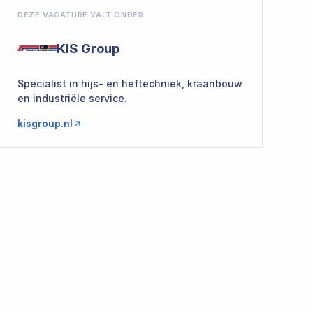
DEZE VACATURE VALT ONDER
KIS Group
Specialist in hijs- en heftechniek, kraanbouw
en industriële service.
kisgroup.nl