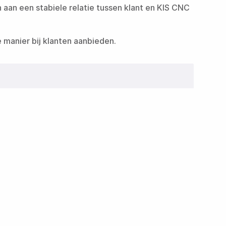
 aan een stabiele relatie tussen klant en KIS CNC
‌‌ ​‍‌‍ ​​ ‌​‍‌‌​ ​‍‌​‌‍‌ ​ ‌ ‌​‌ ‌‌‌‍‌​‌‍‍‌‌‍ ​‍‌‍‌‍‍‌‌‍‌​​ ‌‌ ‌‍‌‍​‌‌‍​ ‌‍​‌‌ ‌​‌ ‌‌‌ ​‍‌‍‌‌​‍ ‍‌‍‌​​ ​‍​ ​​​ ‍​​ ​‌​ ‍‌​ ​‍​ ​ ​ ‌‍‌‍‌​​ ​‍​ ‌‌​ ‌​‌‍​‍​ ​​​ ​ ​‍‌‍‌ ‌​‌ ‍‌‌ ​​‌‍‌‌​ ‌‌ ‌‍‌‍​‌‌‍​ ‌‍​‌‌ ‌​‌ ‌‌‌ ​‍‌‍‌‌​‍‌‍‌ ​​‌‍​‌‌ ‌​‌‍‍​​ ‌‌ ​‍‌‍‌‌‌ ​ ‌ ​​‌‍ ‌‍ ‍‌ ​ ‌‍‍‌‌‍​‍‌‍‍‌‌‍ ​‌‍‍‌‌ ‌​‌‍‍‌‌‍‌‌‌ ​ ​‍‌‌​ ‌‌‌​​‍​ ‌​​‍‌‌​ ‌‌‌​‌​​‍‌‍‌ ​​‌‍‌‌‌ ​‍‌ ​ ‌ ​​‌‍‌‌‌‍​ ‌ ‌​‌‍‍‌‌ ‌‍‌‍‌‌​ ‌‌ ​​‌ ‌‌‌‍​‍‌‍ ​‌‍‍‌‌ ​ ‌‍‍​‌‍‌‌‌‍‌​​‍​‍‌ ‌
aand
et op maat