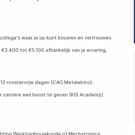
‍​‌‌ ‌​‌‍‍​​ ‌‌‍​‍‌‍‌‌‌‍ ‍‌‍‌‌‌‍‌‍‌‍‍‌‌ ‌​‌ ​ ​‍‌‌​ ‌‌‌​​‍‌‌ ‌‍‍ ‌‍‌‌‌ ‍‌​‍‌‌​ ​ ‌​‌​​‍‌‌​ ​ ‌​‌​​‍‌‌​ ​‍​ ​‍‌‍​‍‌‍‌‌‌‍ ‍​ ​​​ ​‍​ ‌‌​ ​‍​ ​ ‌‍‌‌​ ‌‌‌‍‌‍​ ‍​‌‍‌‌‌‍​‍‌‍‌‌​‍‌‌​ ​‍​ ​‍​‍‌‌​ ‌‌‌​‌​​‍ ‍‌ ‌​‌‍‌‌‌ ‍​‌ ‌​​ ‌‍​‍‌‍​‌‌ ​ ‌‍‌‌‌‌‌‌‌ ​‍‌‍ ​​ ‌​‍‌‌​ ​‍‌​‌‍‌ ​ ‌ ‌​‌ ‌‌‌‍‌​‌‍‍‌‌‍ ​‍‌‍‌‍‍‌‌‍‌​​ ‌‌ ‌‍‌‍​‌‌‍​ ‌‍​‌‌ ‌​‌ ‌‌‌ ​‍‌‍‌‌​‍ ‍‌‍‌​​ ​‍​ ​​​ ‍​​ ​‌​ ‍‌​ ​‍​ ​ ​ ‌‍‌‍‌​​ ​‍​ ‌‌​ ‌​‌‍​‍​ ​​​ ​ ​‍‌‍‌ ‌​‌ ‍‌‌ ​​‌‍‌‌​ ‌‌ ‌‍‌‍​‌‌‍​ ‌‍​‌‌ ‌​‌ ‌‌‌ ​‍‌‍‌‌​‍‌‍‌ ​​‌‍​‌‌ ‌​‌‍‍​​ ‌‌‍​‍‌‍‌‌‌‍ ‍‌‍‌‌‌‍‌‍‌‍‍‌‌ ‌​‌ ​ ​‍‌‌​ ‌‌‌​​‍‌‌ ‌‍‍ ‌‍‌‌‌ ‍‌​‍‌‌​ ​ ‌​‌​​‍‌‌​ ​ ‌​‌​​‍‌‌​ ​‍​ ​‍‌‍​‍‌‍‌‌‌‍ ‍​ ​​​ ​‍​ ‌‌​ ​‍​ ​ ‌‍‌‌​ ‌‌‌‍‌‍​ ‍​‌‍‌‌‌‍​‍‌‍‌‌​‍‌‌​ ​‍​ ​‍​‍‌‌​ ‌‌‌​‌​​‍ ‍‌ ‌​‌‍‌‌‌ ‍​‌ ‌​​‍‌‍‌ ​​‌‍‌‌‌ ​‍‌ ​ ‌ ​​‌‍‌‌‌‍​ ‌ ‌​‌‍‍‌‌ ‌‍‌‍‌‌​ ‌‌ ​​‌ ‌‌‌‍​‍‌‍ ​‌‍‍‌‌ ​ ‌‍‍​‌‍‌‌‌‍‌​​‍​‍‌ ‌
n €3.400 tot €5.100 afhankelijk van je ervaring,
‍‌‌ ​​‌‍‌‌​ ‌‌ ‌‍‌‍​‌‌‍​ ‌‍​‌‌ ‌​‌ ‌‌‌ ​‍‌‍‌‌​ ‍ ‌ ​​‌‍​‌‌ ‌​‌‍‍​​ ‌‌‍​‍‌‍‌‌‌‍ ‍‌‍‌‌‌‍‌‍‌‍‍‌‌ ‌​‌ ​ ​‍‌‌​ ‌‌‌​​‍‌‌ ‌‍‍ ‌‍‌‌‌ ‍‌​‍‌‌​ ​ ‌​‌​​‍‌‌​ ​ ‌​‌​​‍‌‌​ ​‍​ ​‍‌‍​‍‌‍‌‌‌‍ ‍​ ​‍​ ​​‌‍‌‌​ ‌‌‌‍‌‌​ ​ ​ ​‌​ ‌ ‌‍‌​​ ​​‌‍​ ​ ‌‌​‍‌‌​ ​‍​ ​‍​‍‌‌​ ‌‌‌​‌​​‍ ‍‌ ‌​‌‍‌‌‌ ‍​‌ ‌​​ ‌‍​‍‌‍​‌‌ ​ ‌‍‌‌‌‌‌‌‌ ​‍‌‍ ​​ ‌​‍‌‌​ ​‍‌​‌‍‌ ​ ‌ ‌​‌ ‌‌‌‍‌​‌‍‍‌‌‍ ​‍‌‍‌‍‍‌‌‍‌​​ ‌‌ ‌‍‌‍​‌‌‍​ ‌‍​‌‌ ‌​‌ ‌‌‌ ​‍‌‍‌‌​‍ ‍‌‍‌​​ ​‍​ ​​​ ‍​​ ​‌​ ‍‌​ ​‍​ ​ ​ ‌‍‌‍‌​​ ​‍​ ‌‌​ ‌​‌‍​‍​ ​​​ ​ ​‍‌‍‌ ‌​‌ ‍‌‌ ​​‌‍‌‌​ ‌‌ ‌‍‌‍​‌‌‍​ ‌‍​‌‌ ‌​‌ ‌‌‌ ​‍‌‍‌‌​‍‌‍‌ ​​‌‍​‌‌ ‌​‌‍‍​​ ‌‌‍​‍‌‍‌‌‌‍ ‍‌‍‌‌‌‍‌‍‌‍‍‌‌ ‌​‌ ​ ​‍‌‌​ ‌‌‌​​‍‌‌ ‌‍‍ ‌‍‌‌‌ ‍‌​‍‌‌​ ​ ‌​‌​​‍‌‌​ ​ ‌​‌​​‍‌‌​ ​‍​ ​‍‌‍​‍‌‍‌‌‌‍ ‍​ ​‍​ ​​‌‍‌‌​ ‌‌‌‍‌‌​ ​ ​ ​‌​ ‌ ‌‍‌​​ ​​‌‍​ ​ ‌‌​‍‌‌​ ​‍​ ​‍​‍‌‌​ ‌‌‌​‌​​‍ ‍‌ ‌​‌‍‌‌‌ ‍​‌ ‌​​‍‌‍‌ ​​‌‍‌‌‌ ​‍‌ ​ ‌ ​​‌‍‌‌‌‍​ ‌ ‌​‌‍‍‌‌ ‌‍‌‍‌‌​ ‌‌ ​​‌ ‌‌‌‍​‍‌‍ ​‌‍‍‌‌ ​ ‌‍‍​‌‍‌‌‌‍‌​​‍​‍‌ ‌
‍​​ ‌‌‍​‍‌‍‌‌‌‍ ‍‌‍‌‌‌‍‌‍‌‍‍‌‌ ‌​‌ ​ ​‍‌‌​ ‌‌‌​​‍‌‌ ‌‍‍ ‌‍‌‌‌ ‍‌​‍‌‌​ ​ ‌​‌​​‍‌‌​ ​ ‌​‌​​‍‌‌​ ​‍​ ​‍‌‍​‍‌‍‌‌‌‍ ‍​ ‍‌​ ‍‌‌‍‌​‌‍​ ‌‍​‍​ ‍​​ ‍​‌‍​‍‌‍‌‍​ ‌‍​ ‌‌‌‍‌‌​‍‌‌​ ​‍​ ​‍​‍‌‌​ ‌‌‌​‌​​‍ ‍‌ ‌​‌‍‌‌‌ ‍​‌ ‌​​ ‌‍​‍‌‍​‌‌ ​ ‌‍‌‌‌‌‌‌‌ ​‍‌‍ ​​ ‌​‍‌‌​ ​‍‌​‌‍‌ ​ ‌ ‌​‌ ‌‌‌‍‌​‌‍‍‌‌‍ ​‍‌‍‌‍‍‌‌‍‌​​ ‌‌ ‌‍‌‍​‌‌‍​ ‌‍​‌‌ ‌​‌ ‌‌‌ ​‍‌‍‌‌​‍ ‍‌‍‌​​ ​‍​ ​​​ ‍​​ ​‌​ ‍‌​ ​‍​ ​ ​ ‌‍‌‍‌​​ ​‍​ ‌‌​ ‌​‌‍​‍​ ​​​ ​ ​‍‌‍‌ ‌​‌ ‍‌‌ ​​‌‍‌‌​ ‌‌ ‌‍‌‍​‌‌‍​ ‌‍​‌‌ ‌​‌ ‌‌‌ ​‍‌‍‌‌​‍‌‍‌ ​​‌‍​‌‌ ‌​‌‍‍​​ ‌‌‍​‍‌‍‌‌‌‍ ‍‌‍‌‌‌‍‌‍‌‍‍‌‌ ‌​‌ ​ ​‍‌‌​ ‌‌‌​​‍‌‌ ‌‍‍ ‌‍‌‌‌ ‍‌​‍‌‌​ ​ ‌​‌​​‍‌‌​ ​ ‌​‌​​‍‌‌​ ​‍​ ​‍‌‍​‍‌‍‌‌‌‍ ‍​ ‍‌​ ‍‌‌‍‌​‌‍​ ‌‍​‍​ ‍​​ ‍​‌‍​‍‌‍‌‍​ ‌‍​ ‌‌‌‍‌‌​‍‌‌​ ​‍​ ​‍​‍‌‌​ ‌‌‌​‌​​‍ ‍‌ ‌​‌‍‌‌‌ ‍​‌ ‌​​‍‌‍‌ ​​‌‍‌‌‌ ​‍‌ ​ ‌ ​​‌‍‌‌‌‍​ ‌ ‌​‌‍‍‌‌ ‌‍‌‍‌‌​ ‌‌ ​​‌ ‌‌‌‍​‍‌‍ ​‌‍‍‌‌ ​ ‌‍‍​‌‍‌‌‌‍‌​​‍​‍‌ ‌
​‌‍‍​​ ‌‌ ​‍‌‍‌‌‌ ​‌‌ ‌‌‌‍‍‌‌ ​‍‌‍‌‌‌‍ ‌‌‍‌‌‌‍ ‍‌ ‌​‌ ​ ​‍‌‌​ ‌‌‌​​‍​ ​​​‍‌‌​ ‌‌‌​‌​​ ‌‍​‍‌‍​‌‌ ​ ‌‍‌‌‌‌‌‌‌ ​‍‌‍ ​​ ‌​‍‌‌​ ​‍‌​‌‍‌ ​ ‌ ‌​‌ ‌‌‌‍‌​‌‍‍‌‌‍ ​‍‌‍‌‍‍‌‌‍‌​​ ‌‌ ‌‍‌‍​‌‌‍​ ‌‍​‌‌ ‌​‌ ‌‌‌ ​‍‌‍‌‌​‍ ‍‌‍‌​​ ​‍​ ​​​ ‍​​ ​‌​ ‍‌​ ​‍​ ​ ​ ‌‍‌‍‌​​ ​‍​ ‌‌​ ‌​‌‍​‍​ ​​​ ​ ​‍‌‍‌ ‌​‌ ‍‌‌ ​​‌‍‌‌​ ‌‌ ‌‍‌‍​‌‌‍​ ‌‍​‌‌ ‌​‌ ‌‌‌ ​‍‌‍‌‌​‍‌‍‌ ​​‌‍​‌‌ ‌​‌‍‍​​ ‌‌ ​‍‌‍‌‌‌ ​‌‌ ‌‌‌‍‍‌‌ ​‍‌‍‌‌‌‍ ‌‌‍‌‌‌‍ ‍‌ ‌​‌ ​ ​‍‌‌​ ‌‌‌​​‍​ ​​​‍‌‌​ ‌‌‌​‌​​‍‌‍‌ ​​‌‍‌‌‌ ​‍‌ ​ ‌ ​​‌‍‌‌‌‍​ ‌ ‌​‌‍‍‌‌ ‌‍‌‍‌‌​ ‌‌ ​​‌ ‌‌‌‍​‍‌‍ ​‌‍‍‌‌ ​ ‌‍‍​‌‍‌‌‌‍‌​​‍​‍‌ ‌