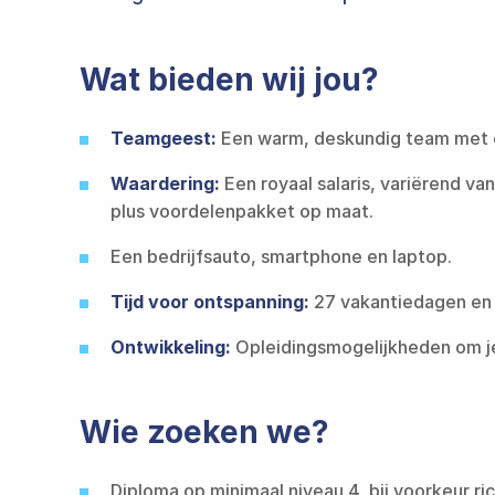
Wat bieden wij jou?
Teamgeest​​​​‌ ‍ ​‍​‍‌‍ ‌ ​‍‌‍‍‌‌‍‌ ‌‍‍‌‌‍ ‍​‍​‍​ ‍‍​‍​‍‌ ​ ‌‍​‌‌‍ ‍‌‍‍‌‌ ‌​‌ ‍‌​‍ ‍‌‍‍‌‌‍ ​‍​‍​‍ ​​‍​‍‌‍‍​‌ ​‍‌‍‌‌‌‍‌‍​‍​‍​ ‍‍​‍​‍​‍ ‌ ​ ‌ ‌​‌ ‌‌‌‍‌​‌‍‍‌‌‍ ​‍ ‌‍‍‌‌‍ ‍‌ ‌​‌‍‌‌‌‍ ‍‌ ‌​​‍ ‌‍‌‌‌‍‌​‌‍‍‌‌ ‌​​‍ ‌‍ ‌‌‍ ‌‍‌​‌‍‌‌​ ‌‌ ​​‌ ​‍‌‍‌‌‌ ​ ‌‍‌‌‌‍ ‍‌ ‌​‌‍​‌‌ ‌​‌‍‍‌‌‍ ‌‍ ‍​ ‍ ‌‍‍‌‌‍‌​​ ‌‌ ‌‍‌‍​‌‌‍​ ‌‍​‌‌ ‌​‌ ‌‌‌ ​‍‌‍‌‌​‍ ‍‌‍‌​​ ​‍​ ​​​ ‍​​ ​‌​ ‍‌​ ​‍​ ​ ​ ‌‍‌‍‌​​ ​‍​ ‌‌​ ‌​‌‍​‍​ ​​​ ​ ​ ‍ ‌ ‌​‌ ‍‌‌ ​​‌‍‌‌​ ‌‌ ‌‍‌‍​‌‌‍​ ‌‍​‌‌ ‌​‌ ‌‌‌ ​‍‌‍‌‌​ ‍ ‌ ​​‌‍​‌‌ ‌​‌‍‍​​ ‌‌‍​‍‌‍‌‌‌‍ ‍‌‍‌‌‌‍‌‍‌‍‍‌‌ ‌​‌ ​ ​‍‌‌​ ‌‌‌​​‍‌‌ ‌‍‍ ‌‍‌‌‌ ‍‌​‍‌‌​ ​ ‌​‌​​‍‌‌​ ​ ‌​‌​​‍‌‌​ ​‍​ ​‍‌‍​‍‌‍‌‌‌‍ ‍​ ​​​ ​‍​ ‌‌​ ​‍​ ​ ‌‍‌‌​ ‌‌‌‍‌‍​ ‍​‌‍‌‌‌‍​‍‌‍‌‌​‍‌‌​ ​‍​ ​‍​‍‌‌​ ‌‌‌​‌​​‍ ‍‌ ‌​‌‍‍‌‌ ‌​‌‍ ​‌‍‌‌​ ‌‍​‍‌‍​‌‌ ​ ‌‍‌‌‌‌‌‌‌ ​‍‌‍ ​​ ‌​‍‌‌​ ​‍‌​‌‍‌ ​ ‌ ‌​‌ ‌‌‌‍‌​‌‍‍‌‌‍ ​‍‌‍‌‍‍‌‌‍‌​​ ‌‌ ‌‍‌‍​‌‌‍​ ‌‍​‌‌ ‌​‌ ‌‌‌ ​‍‌‍‌‌​‍ ‍‌‍‌​​ ​‍​ ​​​ ‍​​ ​‌​ ‍‌​ ​‍​ ​ ​ ‌‍‌‍‌​​ ​‍​ ‌‌​ ‌​‌‍​‍​ ​​​ ​ ​‍‌‍‌ ‌​‌ ‍‌‌ ​​‌‍‌‌​ ‌‌ ‌‍‌‍​‌‌‍​ ‌‍​‌‌ ‌​‌ ‌‌‌ ​‍‌‍‌‌​‍‌‍‌ ​​‌‍​‌‌ ‌​‌‍‍​​ ‌‌‍​‍‌‍‌‌‌‍ ‍‌‍‌‌‌‍‌‍‌‍‍‌‌ ‌​‌ ​ ​‍‌‌​ ‌‌‌​​‍‌‌ ‌‍‍ ‌‍‌‌‌ ‍‌​‍‌‌​ ​ ‌​‌​​‍‌‌​ ​ ‌​‌​​‍‌‌​ ​‍​ ​‍‌‍​‍‌‍‌‌‌‍ ‍​ ​​​ ​‍​ ‌‌​ ​‍​ ​ ‌‍‌‌​ ‌‌‌‍‌‍​ ‍​‌‍‌‌‌‍​‍‌‍‌‌​‍‌‌​ ​‍​ ​‍​‍‌‌​ ‌‌‌​‌​​‍ ‍‌ ‌​‌‍‍‌‌ ‌​‌‍ ​‌‍‌‌​‍‌‍‌ ​​‌‍‌‌‌ ​‍‌ ​ ‌ ​​‌‍‌‌‌‍​ ‌ ‌​‌‍‍‌‌ ‌‍‌‍‌‌​ ‌‌ ​​‌ ‌‌‌‍​‍‌‍ ​‌‍‍‌‌ ​ ‌‍‍​‌‍‌‌‌‍‌​​‍​‍‌ ‌:
Een warm, deskundig team met collega's waar je op kunt bouwen en vertrouwen.​​​​‌ ‍ ​‍​‍‌‍ ‌ ​‍‌‍‍‌‌‍‌ ‌‍‍‌‌‍ ‍​‍​‍​ ‍‍​‍​‍‌ ​ ‌‍​‌‌‍ ‍‌‍‍‌‌ ‌​‌ ‍‌​‍ ‍‌‍‍‌‌‍ ​‍​‍​‍ ​​‍​‍‌‍‍​‌ ​‍‌‍‌‌‌‍‌‍​‍​‍​ ‍‍​‍​‍​‍ ‌ ​ ‌ ‌​‌ ‌‌‌‍‌​‌‍‍‌‌‍ ​‍ ‌‍‍‌‌‍ ‍‌ ‌​‌‍‌‌‌‍ ‍‌ ‌​​‍ ‌‍‌‌‌‍‌​‌‍‍‌‌ ‌​​‍ ‌‍ ‌‌‍ ‌‍‌​‌‍‌‌​ ‌‌ ​​‌ ​‍‌‍‌‌‌ ​ ‌‍‌‌‌‍ ‍‌ ‌​‌‍​‌‌ ‌​‌‍‍‌‌‍ ‌‍ ‍​ ‍ ‌‍‍‌‌‍‌​​ ‌‌ ‌‍‌‍​‌‌‍​ ‌‍​‌‌ ‌​‌ ‌‌‌ ​‍‌‍‌‌​‍ ‍‌‍‌​​ ​‍​ ​​​ ‍​​ ​‌​ ‍‌​ ​‍​ ​ ​ ‌‍‌‍‌​​ ​‍​ ‌‌​ ‌​‌‍​‍​ ​​​ ​ ​ ‍ ‌ ‌​‌ ‍‌‌ ​​‌‍‌‌​ ‌‌ ‌‍‌‍​‌‌‍​ ‌‍​‌‌ ‌​‌ ‌‌‌ ​‍‌‍‌‌​ ‍ ‌ ​​‌
Waardering​​​​‌ ‍ ​‍​‍‌‍ ‌ ​‍‌‍‍‌‌‍‌ ‌‍‍‌‌‍ ‍​‍​‍​ ‍‍​‍​‍‌ ​ ‌‍​‌‌‍ ‍‌‍‍‌‌ ‌​‌ ‍‌​‍ ‍‌‍‍‌‌‍ ​‍​‍​‍ ​​‍​‍‌‍‍​‌ ​‍‌‍‌‌‌‍‌‍​‍​‍​ ‍‍​‍​‍​‍ ‌ ​ ‌ ‌​‌ ‌‌‌‍‌​‌‍‍‌‌‍ ​‍ ‌‍‍‌‌‍ ‍‌ ‌​‌‍‌‌‌‍ ‍‌ ‌​​‍ ‌‍‌‌‌‍‌​‌‍‍‌‌ ‌​​‍ ‌‍ ‌‌‍ ‌‍‌​‌‍‌‌​ ‌‌ ​​‌ ​‍‌‍‌‌‌ ​ ‌‍‌‌‌‍ ‍‌ ‌​‌‍​‌‌ ‌​‌‍‍‌‌‍ ‌‍ ‍​ ‍ ‌‍‍‌‌‍‌​​ ‌‌ ‌‍‌‍​‌‌‍​ ‌‍​‌‌ ‌​‌ ‌‌‌ ​‍‌‍‌‌​‍ ‍‌‍‌​​ ​‍​ ​​​ ‍​​ ​‌​ ‍‌​ ​‍​ ​ ​ ‌‍‌‍‌​​ ​‍​ ‌‌​ ‌​‌‍​‍​ ​​​ ​ ​ ‍ ‌ ‌​‌ ‍‌‌ ​​‌‍‌‌​ ‌‌ ‌‍‌‍​‌‌‍​ ‌‍​‌‌ ‌​‌ ‌‌‌ ​‍‌‍‌‌​ ‍ ‌ ​​‌‍​‌‌ ‌​‌‍‍​​ ‌‌‍​‍‌‍‌‌‌‍ ‍‌‍‌‌‌‍‌‍‌‍‍‌‌ ‌​‌ ​ ​‍‌‌​ ‌‌‌​​‍‌‌ ‌‍‍ ‌‍‌‌‌ ‍‌​‍‌‌​ ​ ‌​‌​​‍‌‌​ ​ ‌​‌​​‍‌‌​ ​‍​ ​‍‌‍​‍‌‍‌‌‌‍ ‍‌‍​‍​ ​​‌‍‌​‌‍‌​​ ‌‌​ ​‍‌‍​‌​ ‌ ​ ​‍‌‍​ ​ ‌​​ ‌‍​‍‌‌​ ​‍​ ​‍​‍‌‌​ ‌‌‌​‌​​‍ ‍‌ ‌​‌‍‍‌‌ ‌​‌‍ ​‌‍‌‌​ ‌‍​‍‌‍​‌‌ ​ ‌‍‌‌‌‌‌‌‌ ​‍‌‍ ​​ ‌​‍‌‌​ ​‍‌​‌‍‌ ​ ‌ ‌​‌ ‌‌‌‍‌​‌‍‍‌‌‍ ​‍‌‍‌‍‍‌‌‍‌​​ ‌‌ ‌‍‌‍​‌‌‍​ ‌‍​‌‌ ‌​‌ ‌‌‌ ​‍‌‍‌‌​‍ ‍‌‍‌​​ ​‍​ ​​​ ‍​​ ​‌​ ‍‌​ ​‍​ ​ ​ ‌‍‌‍‌​​ ​‍​ ‌‌​ ‌​‌‍​‍​ ​​​ ​ ​‍‌‍‌ ‌​‌ ‍‌‌ ​​‌‍‌‌​ ‌‌ ‌‍‌‍​‌‌‍​ ‌‍​‌‌ ‌​‌ ‌‌‌ ​‍‌‍‌‌​‍‌‍‌ ​​‌‍​‌‌ ‌​‌‍‍​​ ‌‌‍​‍‌‍‌‌‌‍ ‍‌‍‌‌‌‍‌‍‌‍‍‌‌ ‌​‌ ​ ​‍‌‌​ ‌‌‌​​‍‌‌ ‌‍‍ ‌‍‌‌‌ ‍‌​‍‌‌​ ​ ‌​‌​​‍‌‌​ ​ ‌​‌​​‍‌‌​ ​‍​ ​‍‌‍​‍‌‍‌‌‌‍ ‍‌‍​‍​ ​​‌‍‌​‌‍‌​​ ‌‌​ ​‍‌‍​‌​ ‌ ​ ​‍‌‍​ ​ ‌​​ ‌‍​‍‌‌​ ​‍​ ​‍​‍‌‌​ ‌‌‌​‌​​‍ ‍‌ ‌​‌‍‍‌‌ ‌​‌‍ ​‌‍‌‌​‍‌‍‌ ​​‌‍‌‌‌ ​‍‌ ​ ‌ ​​‌‍‌‌‌‍​ ‌ ‌​‌‍‍‌‌ ‌‍‌‍‌‌​ ‌‌ ​​‌ ‌‌‌‍​‍‌‍ ​‌‍‍‌‌ ​ ‌‍‍​‌‍‌‌‌‍‌​​‍​‍‌ ‌:
Een royaal salaris, variërend va
plus voordelenpakket op maat.​​​​‌ ‍ ​‍​‍‌‍ ‌ ​‍‌‍‍‌‌‍‌ ‌‍‍‌‌‍ ‍​‍​‍​ ‍‍​‍​‍‌ ​ ‌‍​‌‌‍ ‍‌‍‍‌‌ ‌​‌ ‍‌​‍ ‍‌‍‍‌‌‍ ​‍​‍​‍ ​​‍​‍‌‍‍​‌ ​‍‌‍‌‌‌‍‌‍​‍​‍​ ‍‍​‍​‍​‍ ‌ ​ ‌ ‌​‌ ‌‌‌‍‌​‌‍‍‌‌‍ ​‍ ‌‍‍‌‌‍ ‍‌ ‌​‌‍‌‌‌‍ ‍‌ ‌​​‍ ‌‍‌‌‌‍‌​‌‍‍‌‌ ‌​​‍ ‌‍ ‌‌‍ ‌‍‌​‌‍‌‌​ ‌‌ ​​‌ ​‍‌‍‌‌‌ ​ ‌‍‌‌‌‍ ‍‌ ‌​‌‍​‌‌ ‌​‌‍‍‌‌‍ ‌‍ ‍​ ‍ ‌‍‍‌‌‍‌​​ ‌‌ ‌‍‌‍​‌‌‍​ ‌‍​‌‌ ‌​‌ ‌‌‌ ​‍‌‍‌‌​‍ ‍‌‍‌​​ ​‍​ ​​​ ‍​​ ​‌​ ‍‌​ ​‍​ ​ ​ ‌‍‌‍‌​​ ​‍​ ‌‌​ ‌​‌‍​‍​ ​​​ ​ ​ ‍ ‌ ‌​‌ ‍‌‌ ​​‌‍‌‌​ ‌‌ ‌‍‌‍​‌‌‍​ ‌‍​‌‌ ‌​‌ ‌‌‌ ​‍‌‍‌‌​ ‍ ‌ ​​‌‍​‌‌ ‌​‌‍‍​​ ‌‌‍​‍‌‍‌‌‌‍ ‍‌‍‌‌‌‍‌‍‌‍‍‌‌ ‌​‌ ​ ​‍‌‌​ ‌‌‌​​‍‌‌ ‌‍‍ ‌‍‌‌‌ ‍‌​‍‌‌​ ​ ‌​‌​​‍‌‌​ ​ ‌​‌​​‍‌‌​ ​‍​ ​‍‌‍​‍‌‍‌‌‌‍ ‍‌‍​‍​ ​​‌‍‌​‌‍‌​​ ‌‌​ ​‍‌‍​‌​ ‌ ​ ​‍‌‍​ ​ ‌​​ ‌‍​‍‌‌​ ​‍​ ​‍​‍‌‌​ ‌‌‌​‌​​‍ ‍‌ ‌​‌‍‌‌‌ ‍​‌ ‌​​ ‌‍​‍‌‍​‌‌ ​ ‌‍‌‌‌‌‌‌‌ ​‍‌‍ ​​ ‌​‍‌‌​ ​‍‌​‌‍‌ ​ ‌ ‌​‌ ‌‌‌‍‌​‌‍‍‌‌‍ ​‍‌‍‌‍‍‌‌‍‌​​ ‌‌ ‌‍‌‍​‌‌‍​ ‌‍​‌‌ ‌​‌ ‌‌‌ ​‍‌‍‌‌​‍ ‍‌‍‌​​ ​‍​ ​​​ ‍​​ ​‌​ ‍‌​ ​‍​ ​ ​ ‌‍‌‍‌​​ ​‍​ ‌‌​ ‌​‌‍​‍​ ​​​ ​ ​‍‌‍‌ ‌​‌ ‍‌‌ ​​‌‍‌‌​ ‌‌ ‌‍‌‍​‌‌‍​ ‌‍​‌‌ ‌​‌ ‌‌‌ ​‍‌‍‌‌​‍‌‍‌ ​​‌‍​‌‌ ‌​‌‍‍​​ ‌‌‍​‍‌‍‌‌‌‍ ‍‌‍‌‌‌‍‌‍‌‍‍‌‌ ‌​‌ ​ ​‍‌‌​ ‌‌‌​​‍‌‌ ‌‍‍ ‌‍‌‌‌ ‍‌​‍‌‌​ ​ ‌​‌​​‍‌‌​ ​ ‌​‌​​‍‌‌​ ​‍​ ​‍‌‍​‍‌‍‌‌‌‍ ‍‌‍​‍​ ​​‌‍‌​‌‍‌​​ ‌‌​ ​‍‌‍​‌​ ‌ ​ ​‍‌‍​ ​ ‌​​ ‌‍​‍‌‌​ ​‍​ ​‍​‍‌‌​ ‌‌‌​‌​​‍ ‍‌ ‌​‌‍‌‌‌ ‍​‌ ‌​​‍‌‍‌ ​​‌‍‌‌‌ ​‍‌ ​ ‌ ​​‌‍‌‌‌‍​ ‌ ‌​‌‍‍‌‌ ‌‍‌‍‌‌​ ‌‌ ​​‌ ‌‌‌‍​‍‌‍ ​‌‍‍‌‌ ​ ‌‍‍​‌‍‌‌‌‍‌​​‍​‍‌ ‌
Een bedrijfsauto, smartphone en laptop.​​​​‌ ‍ ​‍​‍‌‍ ‌ ​‍‌‍‍‌‌‍‌ ‌‍‍‌‌‍ ‍​‍​‍​ ‍‍​‍​‍‌ ​ ‌‍​‌‌‍ ‍‌‍‍‌‌ ‌​‌ ‍‌​‍ ‍‌‍‍‌‌‍ ​‍​‍​‍ ​​‍​‍‌‍‍​‌ ​‍‌‍‌‌‌‍‌‍​‍​‍​ ‍‍​‍​‍​‍ ‌ ​ ‌ ‌​‌ ‌‌‌‍‌​‌‍‍‌‌‍ ​‍ ‌‍‍‌‌‍ ‍‌ ‌​‌‍‌‌‌‍ ‍‌ ‌​​‍ ‌‍‌‌‌‍‌​‌‍‍‌‌ ‌​​‍ ‌‍ ‌‌‍ ‌‍‌​‌‍‌‌​ ‌‌ ​​‌ ​‍‌‍‌‌‌ ​ ‌‍‌‌‌‍ ‍‌ ‌​‌‍​‌‌ ‌​‌‍‍‌‌‍ ‌‍ ‍​ ‍ ‌‍‍‌‌‍‌​​ ‌‌ ‌‍‌‍​‌‌‍​ ‌‍​‌‌ ‌​‌ ‌‌‌ ​‍‌‍‌‌​‍ ‍‌‍‌​​ ​‍​ ​​​ ‍​​ ​‌​ ‍‌​ ​‍​ ​ ​ ‌‍‌‍‌​​ ​‍​ ‌‌​ ‌​‌‍​‍​ ​​​ ​ ​ ‍ ‌ ‌​‌ ‍‌‌ ​​‌‍‌‌​ ‌‌ ‌‍‌‍​‌‌‍​ ‌‍​‌‌ ‌​‌ ‌‌‌ ​‍‌‍‌‌​ ‍ ‌ ​​‌‍​‌‌ ‌​‌‍‍​​ ‌‌‍​‍‌‍‌‌‌‍ ‍‌‍‌‌‌‍‌‍‌‍‍‌‌ ‌​‌ ​ ​‍‌‌​ ‌‌‌​​‍‌‌ ‌‍‍ ‌‍‌‌‌ ‍‌​‍‌‌​ ​ ‌​‌​​‍‌‌​ ​ ‌​‌​​‍‌‌​ ​‍​ ​‍‌‍​‍‌‍‌‌‌‍ ‍‌‍‌​​ ​ ​ ​‌​ ​​‌‍‌‌‌‍​‍​ ‍‌​ ‍‌​ ​​​ ‌​‌‍‌‌‌‍‌‍​‍‌‌​ ​‍​ ​‍​‍‌‌​ ‌‌‌​‌​​‍ ‍‌ ‌​‌‍‌‌‌ ‍​‌ ‌​​ ‌‍​‍‌‍​‌‌ ​ ‌‍‌‌‌‌‌‌‌ ​‍‌‍ ​​ ‌​‍‌‌​ ​‍‌​‌‍‌ ​ ‌ ‌​‌ ‌‌‌‍‌​‌‍‍‌‌‍ ​‍‌‍‌‍‍‌‌‍‌​​ ‌‌ ‌‍‌‍​‌‌‍​ ‌‍​‌‌ ‌​‌ ‌‌‌ ​‍‌‍‌‌​‍ ‍‌‍‌​​ ​‍​ ​​​ ‍​​ ​‌​ ‍‌​ ​‍​ ​ ​ ‌‍‌‍‌​​ ​‍​ ‌‌​ ‌​‌‍​‍​ ​​​ ​ ​‍‌‍‌ ‌​‌ ‍‌‌ ​​‌‍‌‌​ ‌‌ ‌‍‌‍​‌‌‍​ ‌‍​‌‌ ‌​‌ ‌‌‌ ​‍‌‍‌‌​‍‌‍‌ ​​‌‍​‌‌ ‌​‌‍‍​​ ‌‌‍​‍‌‍‌‌‌‍ ‍‌‍‌‌‌‍‌‍‌‍‍‌‌ ‌​‌ ​ ​‍‌‌​ ‌‌‌​​‍‌‌ ‌‍‍ ‌‍‌‌‌ ‍‌​‍‌‌​ ​ ‌​‌​​‍‌‌​ ​ ‌​‌​​‍‌‌​ ​‍​ ​‍‌‍​‍‌‍‌‌‌‍ ‍‌‍‌​​ ​ ​ ​‌​ ​​‌‍‌‌‌‍​‍​ ‍‌​ ‍‌​ ​​​ ‌​‌‍‌‌‌‍‌‍​‍‌‌​ ​‍​ ​‍​‍‌‌​ ‌‌‌​‌​​‍ ‍‌ ‌​‌‍‌‌‌ ‍​‌ ‌​​‍‌‍‌ ​​‌‍‌‌‌ ​‍‌ ​ ‌ ​​‌‍‌‌‌‍​ ‌ ‌​‌‍‍‌‌ ‌‍‌‍‌‌​ ‌‌ ​​‌ ‌‌‌‍​‍‌‍ ​‌‍‍‌‌ ​ ‌‍‍​‌‍‌‌‌‍‌​​‍​‍‌ ‌
Tijd voor ontspanning​​​​‌ ‍ ​‍​‍‌‍ ‌ ​‍‌‍‍‌‌‍‌ ‌‍‍‌‌‍ ‍​‍​‍​ ‍‍​‍​‍‌ ​ ‌‍​‌‌‍ ‍‌‍‍‌‌ ‌​‌ ‍‌​‍ ‍‌‍‍‌‌‍ ​‍​‍​‍ ​​‍​‍‌‍‍​‌ ​‍‌‍‌‌‌‍‌‍​‍​‍​ ‍‍​‍​‍​‍ ‌ ​ ‌ ‌​‌ ‌‌‌‍‌​‌‍‍‌‌‍ ​‍ ‌‍‍‌‌‍ ‍‌ ‌​‌‍‌‌‌‍ ‍‌ ‌​​‍ ‌‍‌‌‌‍‌​‌‍‍‌‌ ‌​​‍ ‌‍ ‌‌‍ ‌‍‌​‌‍‌‌​ ‌‌ ​​‌ ​‍‌‍‌‌‌ ​ ‌‍‌‌‌‍ ‍‌ ‌​‌‍​‌‌ ‌​‌‍‍‌‌‍ ‌‍ ‍​ ‍ ‌‍‍‌‌‍‌​​ ‌‌ ‌‍‌‍​‌‌‍​ ‌‍​‌‌ ‌​‌ ‌‌‌ ​‍‌‍‌‌​‍ ‍‌‍‌​​ ​‍​ ​​​ ‍​​ ​‌​ ‍‌​ ​‍​ ​ ​ ‌‍‌‍‌​​ ​‍​ ‌‌​ ‌​‌‍​‍​ ​​​ ​ ​ ‍ ‌ ‌​‌ ‍‌‌ ​​‌‍‌‌​ ‌‌ ‌‍‌‍​‌‌‍​ ‌‍​‌‌ ‌​‌ ‌‌‌ ​‍‌‍‌‌​ ‍ ‌ ​​‌‍​‌‌ ‌​‌‍‍​​ ‌‌‍​‍‌‍‌‌‌‍ ‍‌‍‌‌‌‍‌‍‌‍‍‌‌ ‌​‌ ​ ​‍‌‌​ ‌‌‌​​‍‌‌ ‌‍‍ ‌‍‌‌‌ ‍‌​‍‌‌​ ​ ‌​‌​​‍‌‌​ ​ ‌​‌​​‍‌‌​ ​‍​ ​‍‌‍​‍‌‍‌‌‌‍ ‍​ ​‍​ ​​‌‍‌‌​ ‌‌‌‍‌‌​ ​ ​ ​‌​ ‌ ‌‍‌​​ ​​‌‍​ ​ ‌‌​‍‌‌​ ​‍​ ​‍​‍‌‌​ ‌‌‌​‌​​‍ ‍‌ ‌​‌‍‍‌‌ ‌​‌‍ ​‌‍‌‌​ ‌‍​‍‌‍​‌‌ ​ ‌‍‌‌‌‌‌‌‌ ​‍‌‍ ​​ ‌​‍‌‌​ ​‍‌​‌‍‌ ​ ‌ ‌​‌ ‌‌‌‍‌​‌‍‍‌‌‍ ​‍‌‍‌‍‍‌‌‍‌​​ ‌‌ ‌‍‌‍​‌‌‍​ ‌‍​‌‌ ‌​‌ ‌‌‌ ​‍‌‍‌‌​‍ ‍‌‍‌​​ ​‍​ ​​​ ‍​​ ​‌​ ‍‌​ ​‍​ ​ ​ ‌‍‌‍‌​​ ​‍​ ‌‌​ ‌​‌‍​‍​ ​​​ ​ ​‍‌‍‌ ‌​‌ ‍‌‌ ​​‌‍‌‌​ ‌‌ ‌‍‌‍​‌‌‍​ ‌‍​‌‌ ‌​‌ ‌‌‌ ​‍‌‍‌‌​‍‌‍‌ ​​‌‍​‌‌ ‌​‌‍‍​​ ‌‌‍​‍‌‍‌‌‌‍ ‍‌‍‌‌‌‍‌‍‌‍‍‌‌ ‌​‌ ​ ​‍‌‌​ ‌‌‌​​‍‌‌ ‌‍‍ ‌‍‌‌‌ ‍‌​‍‌‌​ ​ ‌​‌​​‍‌‌​ ​ ‌​‌​​‍‌‌​ ​‍​ ​‍‌‍​‍‌‍‌‌‌‍ ‍​ ​‍​ ​​‌‍‌‌​ ‌‌‌‍‌‌​ ​ ​ ​‌​ ‌ ‌‍‌​​ ​​‌‍​ ​ ‌‌​‍‌‌​ ​‍​ ​‍​‍‌‌​ ‌‌‌​‌​​‍ ‍‌ ‌​‌‍‍‌‌ ‌​‌‍ ​‌‍‌‌​‍‌‍‌ ​​‌‍‌‌‌ ​‍‌ ​ ‌ ​​‌‍‌‌‌‍​ ‌ ‌​‌‍‍‌‌ ‌‍‌‍‌‌​ ‌‌ ​​‌ ‌‌‌‍​‍‌‍ ​‌‍‍‌‌ ​ ‌‍‍​‌‍‌‌‌‍‌​​‍​‍‌ ‌:
27 vakantiedagen en 13 roostervrije dagen (CAO Metalektro).​​​​‌ ‍ ​‍​‍‌‍ ‌ ​‍‌‍‍‌‌‍‌ ‌‍‍‌‌‍ ‍​‍​‍​ ‍‍​‍​‍‌ ​ ‌‍​‌‌‍ ‍‌‍‍‌‌ ‌​‌ ‍‌​‍ ‍‌‍‍‌‌‍ ​‍​‍​‍ ​​‍​‍‌‍‍​‌ ​‍‌‍‌‌‌‍‌‍​‍​‍​ ‍‍​‍​‍​‍ ‌ ​ ‌ ‌​‌ ‌‌‌‍‌​‌‍‍‌‌‍ ​‍ ‌‍‍‌‌‍ ‍‌ ‌​‌‍‌‌‌‍ ‍‌ ‌​​‍ ‌‍‌‌‌‍‌​‌‍‍‌‌ ‌​​‍ ‌‍ ‌‌‍ ‌‍‌​‌‍‌‌​ ‌‌ ​​‌ ​‍‌‍‌‌‌ ​ ‌‍‌‌‌‍ ‍‌ ‌​‌‍​‌‌ ‌​‌‍‍‌‌‍ ‌‍ ‍​ ‍ ‌‍‍‌‌‍‌​​ ‌‌ ‌‍‌‍​‌‌‍​ ‌‍​‌‌ ‌​‌ ‌‌‌ ​‍‌‍‌‌​‍ ‍‌‍‌​​ ​‍​ ​​​ ‍​​ ​‌​ ‍‌​ ​‍​ ​ ​ ‌‍‌‍‌​​ ​‍​ ‌‌​ ‌​‌‍​‍​ ​​​ ​ ​ ‍ ‌ ‌​‌ 
Ontwikkeling​​​​‌ ‍ ​‍​‍‌‍ ‌ ​‍‌‍‍‌‌‍‌ ‌‍‍‌‌‍ ‍​‍​‍​ ‍‍​‍​‍‌ ​ ‌‍​‌‌‍ ‍‌‍‍‌‌ ‌​‌ ‍‌​‍ ‍‌‍‍‌‌‍ ​‍​‍​‍ ​​‍​‍‌‍‍​‌ ​‍‌‍‌‌‌‍‌‍​‍​‍​ ‍‍​‍​‍​‍ ‌ ​ ‌ ‌​‌ ‌‌‌‍‌​‌‍‍‌‌‍ ​‍ ‌‍‍‌‌‍ ‍‌ ‌​‌‍‌‌‌‍ ‍‌ ‌​​‍ ‌‍‌‌‌‍‌​‌‍‍‌‌ ‌​​‍ ‌‍ ‌‌‍ ‌‍‌​‌‍‌‌​ ‌‌ ​​‌ ​‍‌‍‌‌‌ ​ ‌‍‌‌‌‍ ‍‌ ‌​‌‍​‌‌ ‌​‌‍‍‌‌‍ ‌‍ ‍​ ‍ ‌‍‍‌‌‍‌​​ ‌‌ ‌‍‌‍​‌‌‍​ ‌‍​‌‌ ‌​‌ ‌‌‌ ​‍‌‍‌‌​‍ ‍‌‍‌​​ ​‍​ ​​​ ‍​​ ​‌​ ‍‌​ ​‍​ ​ ​ ‌‍‌‍‌​​ ​‍​ ‌‌​ ‌​‌‍​‍​ ​​​ ​ ​ ‍ ‌ ‌​‌ ‍‌‌ ​​‌‍‌‌​ ‌‌ ‌‍‌‍​‌‌‍​ ‌‍​‌‌ ‌​‌ ‌‌‌ ​‍‌‍‌‌​ ‍ ‌ ​​‌‍​‌‌ ‌​‌‍‍​​ ‌‌‍​‍‌‍‌‌‌‍ ‍‌‍‌‌‌‍‌‍‌‍‍‌‌ ‌​‌ ​ ​‍‌‌​ ‌‌‌​​‍‌‌ ‌‍‍ ‌‍‌‌‌ ‍‌​‍‌‌​ ​ ‌​‌​​‍‌‌​ ​ ‌​‌​​‍‌‌​ ​‍​ ​‍‌‍​‍‌‍‌‌‌‍ ‍​ ‍‌​ ‍‌‌‍‌​‌‍​ ‌‍​‍​ ‍​​ ‍​‌‍​‍‌‍‌‍​ ‌‍​ ‌‌‌‍‌‌​‍‌‌​ ​‍​ ​‍​‍‌‌​ ‌‌‌​‌​​‍ ‍‌ ‌​‌‍‍‌‌ ‌​‌‍ ​‌‍‌‌​ ‌‍​‍‌‍​‌‌ ​ ‌‍‌‌‌‌‌‌‌ ​‍‌‍ ​​ ‌​‍‌‌​ ​‍‌​‌‍‌ ​ ‌ ‌​‌ ‌‌‌‍‌​‌‍‍‌‌‍ ​‍‌‍‌‍‍‌‌‍‌​​ ‌‌ ‌‍‌‍​‌‌‍​ ‌‍​‌‌ ‌​‌ ‌‌‌ ​‍‌‍‌‌​‍ ‍‌‍‌​​ ​‍​ ​​​ ‍​​ ​‌​ ‍‌​ ​‍​ ​ ​ ‌‍‌‍‌​​ ​‍​ ‌‌​ ‌​‌‍​‍​ ​​​ ​ ​‍‌‍‌ ‌​‌ ‍‌‌ ​​‌‍‌‌​ ‌‌ ‌‍‌‍​‌‌‍​ ‌‍​‌‌ ‌​‌ ‌‌‌ ​‍‌‍‌‌​‍‌‍‌ ​​‌‍​‌‌ ‌​‌‍‍​​ ‌‌‍​‍‌‍‌‌‌‍ ‍‌‍‌‌‌‍‌‍‌‍‍‌‌ ‌​‌ ​ ​‍‌‌​ ‌‌‌​​‍‌‌ ‌‍‍ ‌‍‌‌‌ ‍‌​‍‌‌​ ​ ‌​‌​​‍‌‌​ ​ ‌​‌​​‍‌‌​ ​‍​ ​‍‌‍​‍‌‍‌‌‌‍ ‍​ ‍‌​ ‍‌‌‍‌​‌‍​ ‌‍​‍​ ‍​​ ‍​‌‍​‍‌‍‌‍​ ‌‍​ ‌‌‌‍‌‌​‍‌‌​ ​‍​ ​‍​‍‌‌​ ‌‌‌​‌​​‍ ‍‌ ‌​‌‍‍‌‌ ‌​‌‍ ​‌‍‌‌​‍‌‍‌ ​​‌‍‌‌‌ ​‍‌ ​ ‌ ​​‌‍‌‌‌‍​ ‌ ‌​‌‍‍‌‌ ‌‍‌‍‌‌​ ‌‌ ​​‌ ‌‌‌‍​‍‌‍ ​‌‍‍‌‌ ​ ‌‍‍​‌‍‌‌‌‍‌​​‍​‍‌ ‌:
Opleidingsmogelijkheden om je carrière een boost te geven (KIS Academy).​​​​‌ ‍ ​‍​‍‌‍ ‌ ​‍‌‍‍‌‌‍‌ ‌‍‍‌‌‍ ‍​‍​‍​ ‍‍​‍​‍‌ ​ ‌‍​‌‌‍ ‍‌‍‍‌‌ ‌​‌ ‍‌​‍ ‍‌‍‍‌‌‍ ​‍​‍​‍ ​​‍​‍‌‍‍​‌ ​‍‌‍‌‌‌‍‌‍​‍​‍​ ‍‍​‍​‍​‍ ‌ ​ ‌ ‌​‌ ‌‌‌‍‌​‌‍‍‌‌‍ ​‍ ‌‍‍‌‌‍ ‍‌ ‌​‌‍‌‌‌‍ ‍‌ ‌​​‍ ‌‍‌‌‌‍‌​‌‍‍‌‌ ‌​​‍ ‌‍ ‌‌‍ ‌‍‌​‌‍‌‌​ ‌‌ ​​‌ ​‍‌‍‌‌‌ ​ ‌‍‌‌‌‍ ‍‌ ‌​‌‍​‌‌ ‌​‌‍‍‌‌‍ ‌‍ ‍​ ‍ ‌‍‍‌‌‍‌​​ ‌‌ ‌‍‌‍​‌‌‍​ ‌‍​‌‌ ‌​‌ ‌‌‌ ​‍‌‍‌‌​‍ ‍‌‍‌​​ ​‍​ ​​​ ‍​​ ​‌​ ‍‌​ ​‍​ ​ ​ ‌‍‌‍‌​​ ​‍​ ‌‌​ ‌​‌‍​‍​ ​​​ ​ ​ ‍ ‌ ‌​‌ ‍‌‌ ​​‌‍‌‌​ ‌‌ ‌‍‌‍​‌‌‍​ ‌‍​‌‌ ‌​‌ ‌‌‌ ​‍‌‍‌‌​ ‍ ‌ ​​‌‍​‌‌ ‌​‌‍
Wie zoeken we?
Diploma op minimaal niveau 4, bij voorkeur richting Werktuigbouwkunde of Mechatronica.​​​​‌ ‍ ​‍​‍‌‍ ‌ ​‍‌‍‍‌‌‍‌ ‌‍‍‌‌‍ ‍​‍​‍​ ‍‍​‍​‍‌ ​ ‌‍​‌‌‍ ‍‌‍‍‌‌ ‌​‌ ‍‌​‍ ‍‌‍‍‌‌‍ ​‍​‍​‍ ​​‍​‍‌‍‍​‌ ​‍‌‍‌‌‌‍‌‍​‍​‍​ ‍‍​‍​‍​‍ ‌ ​ ‌ ‌​‌ ‌‌‌‍‌​‌‍‍‌‌‍ ​‍ ‌‍‍‌‌‍ ‍‌ ‌​‌‍‌‌‌‍ ‍‌ ‌​​‍ ‌‍‌‌‌‍‌​‌‍‍‌‌ ‌​​‍ ‌‍ ‌‌‍ ‌‍‌​‌‍‌‌​ ‌‌ ​​‌ ​‍‌‍‌‌‌ ​ ‌‍‌‌‌‍ ‍‌ ‌​‌‍​‌‌ ‌​‌‍‍‌‌‍ ‌‍ ‍​ ‍ ‌‍‍‌‌‍‌​​ ‌‌ ‌‍‌‍​‌‌‍​ ‌‍​‌‌ ‌​‌ ‌‌‌ ​‍‌‍‌‌​‍ ‍‌‍‌​​ ​‍​ ​​​ ‍​​ ​‌​ ‍‌​ ​‍​ ​ ​ ‌‍‌‍‌​​ ​‍​ ‌‌​ ‌​‌‍​‍​ ​​​ ​ ​ ‍ ‌ ‌​‌ ‍‌‌ ​​‌‍‌‌​ ‌‌ ‌‍‌‍​‌‌‍​ ‌‍​‌‌ ‌​‌ ‌‌‌ ​‍‌‍‌‌​ ‍ ‌ ​​‌‍​‌‌ ‌