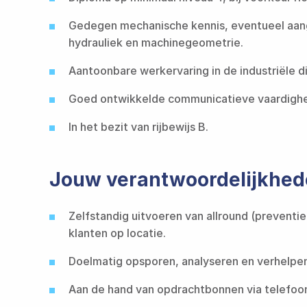
Gedegen mechanische kennis, eventueel aang
hydrauliek en machinegeometrie.​​​​‌ ‍ ​‍​‍‌‍ ‌ ​‍‌‍‍‌‌‍‌ ‌‍‍‌‌‍ ‍​‍​‍​ ‍‍​‍​‍‌ ​ ‌‍​‌‌‍ ‍‌‍‍‌‌ ‌​‌ ‍‌​‍ ‍‌‍‍‌‌‍ ​‍​‍​‍ ​​‍​‍‌‍‍​‌ ​‍‌‍‌‌‌‍‌‍​‍​‍​ ‍‍​‍​‍​‍ ‌ ​ ‌ ‌​‌ ‌‌‌‍‌​‌‍‍‌‌‍ ​‍ ‌‍‍‌‌‍ ‍‌ ‌​‌‍‌‌‌‍ ‍‌ ‌​​‍ ‌‍‌‌‌‍‌​‌‍‍‌‌ ‌​​‍ ‌‍ ‌‌‍ ‌‍‌​‌‍‌‌​ ‌‌ ​​‌ ​‍‌‍‌‌‌ ​ ‌‍‌‌‌‍ ‍‌ ‌​‌‍​‌‌ ‌​‌‍‍‌‌‍ ‌‍ ‍​ ‍ ‌‍‍‌‌‍‌​​ ‌‌ ‌‍‌‍​‌‌‍​ ‌‍​‌‌ ‌​‌ ‌‌‌ ​‍‌‍‌‌​‍ ‍‌‍‌​​ ​‍​ ​​​ ‍​​ ​‌​ ‍‌​ ​‍​ ​ ​ ‌‍‌‍‌​​ ​‍​ ‌‌​ ‌​‌‍​‍​ ​​​ ​ ​ ‍ ‌ ‌​‌ ‍‌‌ ​​‌‍‌‌​ ‌‌ ‌‍‌‍​‌‌‍​ ‌‍​‌‌ ‌​‌ ‌‌‌ ​‍‌‍‌‌​ ‍ ‌ ​​‌‍​‌‌ ‌​‌‍‍​​ ‌‌ ​‍‌‍‌‌‌ ​‌‌ ‌‌‌‍‍‌‌ ​‍‌‍‌‌‌‍ ‌‌‍‌‌‌‍ ‍‌ ‌​‌ ​ ​‍‌‌​ ‌‌‌​​‍​ ​‌​‍‌‌​ ‌‌‌​‌​​ ‌‍​‍‌‍​‌‌ ​ ‌‍‌‌‌‌‌‌‌ ​‍‌‍ ​​ ‌​‍‌‌​ ​‍‌​‌‍‌ ​ ‌ ‌​‌ ‌‌‌‍‌​‌‍‍‌‌‍ ​‍‌‍‌‍‍‌‌‍‌​​ ‌‌ ‌‍‌‍​‌‌‍​ ‌‍​‌‌ ‌​‌ ‌‌‌ ​‍‌‍‌‌​‍ ‍‌‍‌​​ ​‍​ ​​​ ‍​​ ​‌​ ‍‌​ ​‍​ ​ ​ ‌‍‌‍‌​​ ​‍​ ‌‌​ ‌​‌‍​‍​ ​​​ ​ ​‍‌‍‌ ‌​‌ ‍‌‌ ​​‌‍‌‌​ ‌‌ ‌‍‌‍​‌‌‍​ ‌‍​‌‌ ‌​‌ ‌‌‌ ​‍‌‍‌‌​‍‌‍‌ ​​‌‍​‌‌ ‌​‌‍‍​​ ‌‌ ​‍‌‍‌‌‌ ​‌‌ ‌‌‌‍‍‌‌ ​‍‌‍‌‌‌‍ ‌‌‍‌‌‌‍ ‍‌ ‌​‌ ​ ​‍‌‌​ ‌‌‌​​‍​ ​‌​‍‌‌​ ‌‌‌​‌​​‍‌‍‌ ​​‌‍‌‌‌ ​‍‌ ​ ‌ ​​‌‍‌‌‌‍​ ‌ ‌​‌‍‍‌‌ ‌‍‌‍‌‌​ ‌‌ ​​‌ ‌‌‌‍​‍‌‍ ​‌‍‍‌‌ ​ ‌‍‍​‌‍‌‌‌‍‌​​‍​‍‌ ‌
Aantoonbare werkervaring in de industriële dienstverlening.​​​​‌ ‍ ​‍​‍‌‍ ‌ ​‍‌‍‍‌‌‍‌ ‌‍‍‌‌‍ ‍​‍​‍​ ‍‍​‍​‍‌ ​ ‌‍​‌‌‍ ‍‌‍‍‌‌ ‌​‌ ‍‌​‍ ‍‌‍‍‌‌‍ ​‍​‍​‍ ​​‍​‍‌‍‍​‌ ​‍‌‍‌‌‌‍‌‍​‍​‍​ ‍‍​‍​‍​‍ ‌ ​ ‌ ‌​‌ ‌‌‌‍‌​‌‍‍‌‌‍ ​‍ ‌‍‍‌‌‍ ‍‌ ‌​‌‍‌‌‌‍ ‍‌ ‌​​‍ ‌‍‌‌‌‍‌​‌‍‍‌‌ ‌​​‍ ‌‍ ‌‌‍ ‌‍‌​‌‍‌‌​ ‌‌ ​​‌ ​‍‌‍‌‌‌ ​ ‌‍‌‌‌‍ ‍‌ ‌​‌‍​‌‌ ‌​‌‍‍‌‌‍ ‌‍ ‍​ ‍ ‌‍‍‌‌‍‌​​ ‌‌ ‌‍‌‍​‌‌‍​ ‌‍​‌‌ ‌​‌ ‌‌‌ ​‍‌‍‌‌​‍ ‍‌‍‌​​ ​‍​ ​​​ ‍​​ ​‌​ ‍‌​ ​‍​ ​ ​ ‌‍‌‍‌​​ ​‍​ ‌‌​ ‌​‌‍​‍​ ​​​ ​ ​ ‍ ‌ ‌​‌ ‍‌‌ ​​‌‍‌‌​ ‌‌ ‌‍‌‍​‌‌‍​ ‌‍​‌‌ ‌​‌ ‌‌‌ ​‍‌‍‌‌​ ‍ ‌ ​​‌‍​‌‌ ‌​‌‍‍​​ ‌‌ ​‍‌‍‌‌‌ ​‌‌ ‌‌‌‍‍‌‌ ​‍‌‍‌‌‌‍ ‌‌‍‌‌‌‍ ‍‌ ‌​‌ ​ ​‍‌‌​ ‌‌‌​​‍​ ​‍​‍‌‌​ ‌‌‌​‌​​ ‌‍​‍‌‍​‌‌ ​ ‌‍‌‌‌‌‌‌‌ ​‍‌‍ ​​ ‌​‍‌‌​ ​‍‌​‌‍‌ ​ ‌ ‌​‌ ‌‌‌‍‌​‌‍‍‌‌‍ ​‍‌‍‌‍‍‌‌‍‌​​ ‌‌ ‌‍‌‍​‌‌‍​ ‌‍​‌‌ ‌​‌ ‌‌‌ ​‍‌‍‌‌​‍ ‍‌‍‌​​ ​‍​ ​​​ ‍​​ ​‌​ ‍‌​ ​‍​ ​ ​ ‌‍‌‍‌​​ ​‍​ ‌‌​ ‌​‌‍​‍​ ​​​ ​ ​‍
Goed ontwikkelde communicatieve vaardigheden, flexibel en leergierig.​​​​‌ ‍ ​‍​‍‌‍ ‌ ​‍‌‍‍‌‌‍‌ ‌‍‍‌‌‍ ‍​‍​‍​ ‍‍​‍​‍‌ ​ ‌‍​‌‌‍ ‍‌‍‍‌‌ ‌​‌ ‍‌​‍ ‍‌‍‍‌‌‍ ​‍​‍​‍ ​​‍​‍‌‍‍​‌ ​‍‌‍‌‌‌‍‌‍​‍​‍​ ‍‍​‍​‍​‍ ‌ ​ ‌ ‌​‌ ‌‌‌‍‌​‌‍‍‌‌‍ ​‍ ‌‍‍‌‌‍ ‍‌ ‌​‌‍‌‌‌‍ ‍‌ ‌​​‍ ‌‍‌‌‌‍‌​‌‍‍‌‌ ‌​​‍ ‌‍ ‌‌‍ ‌‍‌​‌‍‌‌​ ‌‌ ​​‌ ​‍‌‍‌‌‌ ​ ‌‍‌‌‌‍ ‍‌ ‌​‌‍​‌‌ ‌​‌‍‍‌‌‍ ‌‍ ‍​ ‍ ‌‍‍‌‌‍‌​​ ‌‌ ‌‍‌‍​‌‌‍​ ‌‍​‌‌ ‌​‌ ‌‌‌ ​‍‌‍‌‌​‍ ‍‌‍‌​​ ​‍​ ​​​ ‍​​ ​‌​ ‍‌​ ​‍​ ​ ​ ‌‍‌‍‌​​ ​‍​ ‌‌​ ‌​‌‍​‍​ ​​​ ​ ​ ‍ ‌ ‌​‌ ‍‌‌ ​​‌‍‌‌​ ‌‌ ‌‍‌‍​‌‌‍​ ‌‍​‌‌ ‌​‌ ‌‌‌ ​‍‌‍‌‌​ ‍ ‌ ​​‌‍​‌‌ ‌​‌‍‍​​ ‌‌ ​‍‌‍‌‌‌ ​‌‌ ‌‌‌‍‍‌‌ ​‍‌‍‌‌‌‍ ‌‌‍‌‌‌‍ ‍‌ ‌​‌ ​ ​‍‌‌​ ‌‌‌​​‍​ ​ ​‍‌‌​ ‌‌‌​‌​​ ‌‍​‍‌‍​‌‌ ​ ‌‍‌‌‌‌‌‌‌ ​‍‌‍ ​​ ‌​‍‌‌​ ​‍‌​‌‍‌ ​
In het bezit van rijbewijs B.​​​​‌ ‍ ​‍​‍‌‍ ‌ ​‍‌‍‍‌‌‍‌ ‌‍‍‌‌‍ ‍​‍​‍​ ‍‍​‍​‍‌ ​ ‌‍​‌‌‍ ‍‌‍‍‌‌ ‌​‌ ‍‌​‍ ‍‌‍‍‌‌‍ ​‍​‍​‍ ​​‍​‍‌‍‍​‌ ​‍‌‍‌‌‌‍‌‍​‍​‍​ ‍‍​‍​‍​‍ ‌ ​ ‌ ‌​‌ ‌‌‌‍‌​‌‍‍‌‌‍ ​‍ ‌‍‍‌‌‍ ‍‌ ‌​‌‍‌‌‌‍ ‍‌ ‌​​‍ ‌‍‌‌‌‍‌​‌‍‍‌‌ ‌​​‍ ‌‍ ‌‌‍ ‌‍‌​‌‍‌‌​ ‌‌ ​​‌ ​‍‌‍‌‌‌ ​ ‌‍‌‌‌‍ ‍‌ ‌​‌‍​‌‌ ‌​‌‍‍‌‌‍ ‌‍ ‍​ ‍ ‌‍‍‌‌‍‌​​ ‌‌ ‌‍‌‍​‌‌‍​ ‌‍​‌‌ ‌​‌ ‌‌‌ ​‍‌‍‌‌​‍ ‍‌‍‌​​ ​‍​ ​​​ ‍​​ ​‌​ ‍‌​ ​‍​ ​ ​ ‌‍‌‍‌​​ ​‍​ ‌‌​ ‌​‌‍​‍​ ​​​ ​ ​ ‍ ‌ ‌​‌ ‍‌‌ ​​‌‍‌‌​ ‌‌ ‌‍‌‍​‌‌‍​ ‌‍​‌‌ ‌​‌ ‌‌‌ ​‍‌‍‌‌​ ‍ ‌ ​​‌‍​‌‌ ‌​‌‍‍​​ ‌‌ ​‍‌‍‌‌‌ ​‌‌ ‌‌‌‍‍‌‌ ​‍‌‍‌‌‌‍ ‌‌‍‌‌‌‍ ‍‌ ‌​‌ ​ ​‍‌‌​ ‌‌‌​​‍​ ‌​​‍‌‌​ ‌‌‌​‌​​ ‌‍​‍‌‍​‌‌ ​ ‌‍‌‌‌‌‌‌‌ ​‍‌‍ ​​ ‌​‍‌‌​ ​‍‌​‌‍‌ ​ ‌ ‌​‌ ‌‌‌‍‌​‌‍‍‌‌‍ ​‍‌‍‌‍‍‌‌‍‌​​ ‌‌ ‌‍‌‍​‌‌‍​ ‌‍​‌‌ ‌​‌ ‌‌‌ ​‍‌‍‌‌​‍ ‍‌‍‌​​ ​‍​ ​​​ ‍​​ ​‌​ ‍‌​ ​‍​ ​ ​ ‌‍‌‍‌​​ ​‍​ ‌‌​ ‌​‌‍​‍​ ​​​ ​ ​‍‌‍‌ ‌​‌ ‍‌‌ ​​‌‍‌‌​ ‌‌ ‌‍‌‍​‌‌‍​ ‌‍​‌‌ ‌​‌ ‌‌‌ ​‍‌‍‌‌​‍‌‍‌ ​​‌‍​‌‌ ‌​‌‍‍​​ ‌‌ ​‍‌‍‌‌‌ ​‌‌ ‌‌‌‍‍‌‌ ​‍‌‍‌‌‌‍ ‌‌‍‌‌‌‍ ‍‌ ‌​‌ ​ ​‍‌‌​ ‌‌‌​​‍​ ‌​​‍‌‌​ ‌‌‌​‌​​‍‌‍‌ ​​‌‍‌‌‌ ​‍‌ ​ ‌ ​​‌‍‌‌‌‍​ ‌ ‌​‌‍‍‌‌ ‌‍‌‍‌‌​ ‌‌ ​​‌ ‌‌‌‍​‍‌‍ ​‌‍‍‌‌ ​ ‌‍‍​‌‍‌‌‌‍‌​​‍​‍‌ ‌
Jouw verantwoordelijkhe
Zelfstandig uitvoeren van allround (preventie
klanten op locatie.​​​​‌ ‍ ​‍​‍‌‍ ‌ ​‍‌‍‍‌‌‍‌ ‌‍‍‌‌‍ ‍​‍​‍​ ‍‍​‍​‍‌ ​ ‌‍​‌‌‍ ‍‌‍‍‌‌ ‌​‌ ‍‌​‍ ‍‌‍‍‌‌‍ ​‍​‍​‍ ​​‍​‍‌‍‍​‌ ​‍‌‍‌‌‌‍‌‍​‍​‍​ ‍‍​‍​‍​‍ ‌ ​ ‌ ‌​‌ ‌‌‌‍‌​‌‍‍‌‌‍ ​‍ ‌‍‍‌‌‍ ‍‌ ‌​‌‍‌‌‌‍ ‍‌ ‌​​‍ ‌‍‌‌‌‍‌​‌‍‍‌‌ ‌​​‍ ‌‍ ‌‌‍ ‌‍‌​‌‍‌‌​ ‌‌ ​​‌ ​‍‌‍‌‌‌ ​ ‌‍‌‌‌‍ ‍‌ ‌​‌‍​‌‌ ‌​‌‍‍‌‌‍ ‌‍ ‍​ ‍ ‌‍‍‌‌‍‌​​ ‌‌ ‌‍‌‍​‌‌‍​ ‌‍​‌‌ ‌​‌ ‌‌‌ ​‍‌‍‌‌​‍ ‍‌‍‌​​ ​‍​ ​​​ ‍​​ ​‌​ ‍‌​ ​‍​ ​ ​ ‌‍‌‍‌​​ ​‍​ ‌‌​ ‌​‌‍​‍​ ​​​ ​ ​ ‍ ‌ ‌​‌ ‍‌‌ ​​‌‍‌‌​ ‌‌ ‌‍‌‍​‌‌‍​ ‌‍​‌‌ ‌​‌ ‌‌‌ ​‍‌‍‌‌​ ‍ ‌ ​​‌‍​‌‌ ‌​‌‍‍​​ ‌‌ ​‍‌‍‌‌‌ ​ ‌ ​​‌‍ ‌‍ ‍‌ ​ ‌‍‍‌‌‍​‍‌‍‍‌‌‍ ​‌‍‍‌‌ ‌​‌‍‍‌‌‍‌‌‌ ​ ​‍‌‌​ ‌‌‌​​‍​ ​​​‍‌‌​ ‌‌‌​‌​​ ‌‍​‍‌‍​‌‌ ​ ‌‍‌‌‌‌‌‌‌ ​‍‌‍ ​​ ‌​‍‌‌​ ​‍‌​‌‍‌ ​ ‌ ‌​‌ ‌‌‌‍‌​‌‍‍‌‌‍ ​‍‌‍‌‍‍‌‌‍‌​​ ‌‌ ‌‍‌‍​‌‌‍​ ‌‍​‌‌ ‌​‌ ‌‌‌ ​‍‌‍‌‌​‍ ‍‌‍‌​​ ​‍​ ​​​ ‍​​ ​‌​ ‍‌​ ​‍​ ​ ​ ‌‍‌‍‌​​ ​‍​ ‌‌​ ‌​‌‍​‍​ ​​​ ​ ​‍‌‍‌ ‌​‌ ‍‌‌ ​​‌‍‌‌​ ‌‌ ‌‍‌‍​‌‌‍​ ‌‍​‌‌ ‌​‌ ‌‌‌ ​‍‌‍‌‌​‍‌‍‌ ​​‌‍​‌‌ ‌​‌‍‍​​ ‌‌ ​‍‌‍‌‌‌ ​ ‌ ​​‌‍ ‌‍ ‍‌ ​ ‌‍‍‌‌‍​‍‌‍‍‌‌‍ ​‌‍‍‌‌ ‌​‌‍‍‌‌‍‌‌‌ ​ ​‍‌‌​ ‌‌‌​​‍​ ​​​‍‌‌​ ‌‌‌​‌​​‍‌‍‌ ​​‌‍‌‌‌ ​‍‌ ​ ‌ ​​‌‍‌‌‌‍​ ‌ ‌​‌‍‍‌‌ ‌‍‌‍‌‌​ ‌‌ ​​‌ ‌‌‌‍​‍‌‍ ​‌‍‍‌‌ ​ ‌‍‍​‌‍‌‌‌‍‌​​‍​‍‌ ‌
Doelmatig opsporen, analyseren en verhelpen van storingen in machines en installaties.​​​​‌ ‍ ​‍​‍‌‍ ‌ ​‍‌‍‍‌‌‍‌ ‌‍‍‌‌‍ ‍​‍​‍​ ‍‍​‍​‍‌ ​ ‌‍​‌‌‍ ‍‌‍‍‌‌ ‌​‌ ‍‌​‍ ‍‌‍‍‌‌‍ ​‍​‍​‍ ​​‍​‍‌‍‍​‌ ​‍‌‍‌‌‌‍‌‍​‍​‍​ ‍‍​‍​‍​‍ ‌ ​ ‌ ‌​‌ ‌‌‌‍‌​‌‍‍‌‌‍ ​‍ ‌‍‍‌‌‍ ‍‌ ‌​‌‍‌‌‌‍ ‍‌ ‌​​‍ ‌‍‌‌‌‍‌​‌‍‍‌‌ ‌​​‍ ‌‍ ‌‌‍ ‌‍‌​‌‍‌‌​ ‌‌ ​​‌ ​‍‌‍‌‌‌ ​ ‌‍‌‌‌‍ ‍‌ ‌​‌‍​‌‌ ‌​‌‍‍‌‌‍ ‌‍ ‍​ ‍ ‌‍‍‌‌‍‌​​ ‌‌ ‌‍‌‍​‌‌‍​ ‌‍​‌‌ ‌​‌ ‌‌‌ ​‍‌‍‌‌​‍ ‍‌‍‌​​ ​‍​ ​​​ ‍​​ ​‌​ ‍‌​ ​‍​ ​ ​ ‌‍‌‍‌​​ ​‍​ ‌‌​ ‌​‌‍​‍​ ​​​ ​ ​ ‍ ‌ ‌​‌ ‍‌‌ ​​‌‍‌‌​ ‌‌ ‌‍‌‍​‌‌‍​ ‌‍​‌‌ ‌​‌ ‌‌‌ ​‍‌‍‌‌​ ‍ ‌ ​​‌‍​‌‌ ‌​‌‍‍​​ ‌‌ ​‍‌‍‌‌‌ ​ ‌ ​​‌‍ ‌‍
Aan de hand van opdrachtbonnen via telefoon/laptop op pad gaan en onderhoud verrichten.​​​​‌ ‍ ​‍​‍‌‍ ‌ ​‍‌‍‍‌‌‍‌ ‌‍‍‌‌‍ ‍​‍​‍​ ‍‍​‍​‍‌ ​ ‌‍​‌‌‍ ‍‌‍‍‌‌ ‌​‌ ‍‌​‍ ‍‌‍‍‌‌‍ ​‍​‍​‍ ​​‍​‍‌‍‍​‌ ​‍‌‍‌‌‌‍‌‍​‍​‍​ ‍‍​‍​‍​‍ ‌ ​ ‌ ‌​‌ ‌‌‌‍‌​‌‍‍‌‌‍ ​‍ ‌‍‍‌‌‍ ‍‌ ‌​‌‍‌‌‌‍ ‍‌ ‌​​‍ ‌‍‌‌‌‍‌​‌‍‍‌‌ ‌​​‍ ‌‍ ‌‌‍ ‌‍‌​‌‍‌‌​ ‌‌ ​​‌ ​‍‌‍‌‌‌ ​ ‌‍‌‌‌‍ ‍‌ ‌​‌‍​‌‌ ‌​‌‍‍‌‌‍ ‌‍ ‍​ ‍ ‌‍‍‌‌‍‌​​ ‌‌ ‌‍‌‍​‌‌‍​ ‌‍​‌‌ ‌​‌ ‌‌‌ ​‍‌‍‌‌​‍ ‍‌‍‌​​ ​‍​ ​​​ ‍​​ ​‌​ ‍‌​ ​‍​ ​ ​ ‌‍‌‍‌​​ ​‍​ ‌‌​ ‌​‌‍​‍​ ​​​ ​ ​ ‍ ‌ ‌​‌ ‍‌‌ ​​‌‍‌‌​ ‌‌ ‌‍‌‍​‌‌‍​ ‌‍​‌‌ ‌​‌ ‌‌‌ ​‍‌‍‌‌​ ‍ ‌ ​​‌‍​‌‌ 