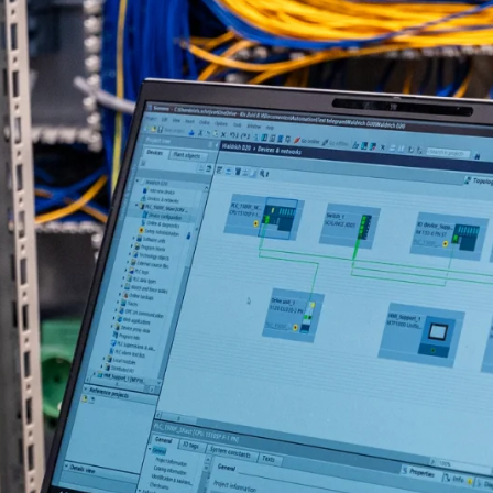
S
OUP