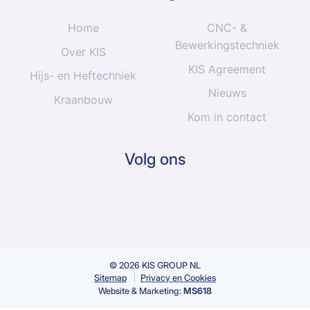
Home
CNC- &
Bewerkingstechniek
Over KIS
KIS Agreement
Hijs- en Heftechniek
Nieuws
Kraanbouw
Kom in contact
Volg ons
© 2026 KIS GROUP NL
Sitemap
Privacy en Cookies
Website & Marketing:
MS618