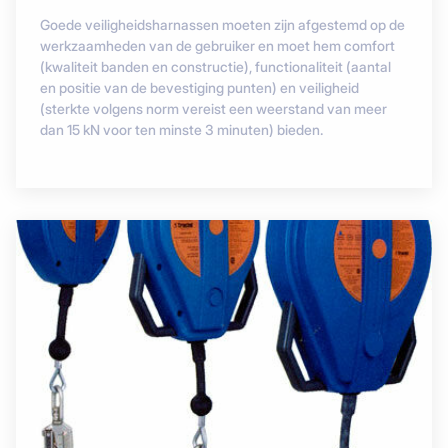
Goede veiligheidsharnassen moeten zijn afgestemd op de
werkzaamheden van de gebruiker en moet hem comfort
(kwaliteit banden en constructie), functionaliteit (aantal
en positie van de bevestiging punten) en veiligheid
(sterkte volgens norm vereist een weerstand van meer
dan 15 kN voor ten minste 3 minuten) bieden.