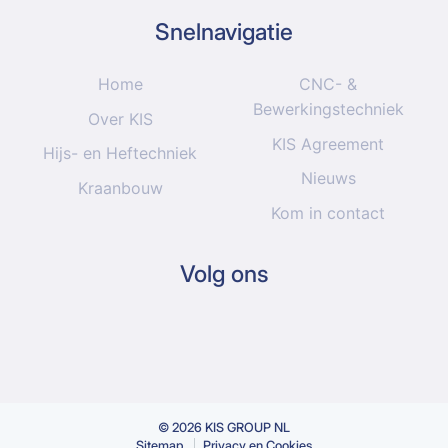
Snelnavigatie
Home
CNC- &
Bewerkingstechniek
Over KIS
KIS Agreement
Hijs- en Heftechniek
Nieuws
Kraanbouw
Kom in contact
Volg ons
© 2026 KIS GROUP NL
Sitemap
Privacy en Cookies