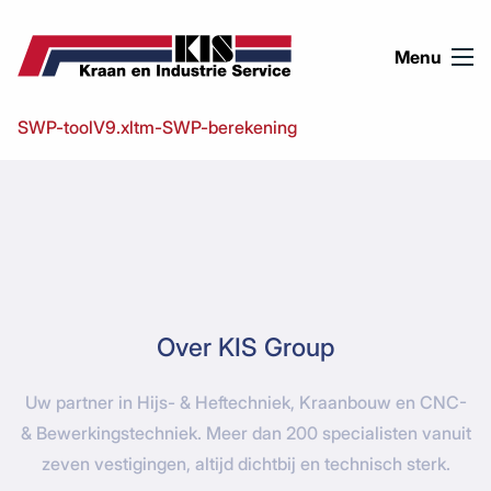
Ga naar de inhoud
Menu
SWP-toolV9.xltm-SWP-berekening
Over KIS Group
Uw partner in Hijs- & Heftechniek, Kraanbouw en CNC-
& Bewerkingstechniek. Meer dan 200 specialisten vanuit
zeven vestigingen, altijd dichtbij en technisch sterk.