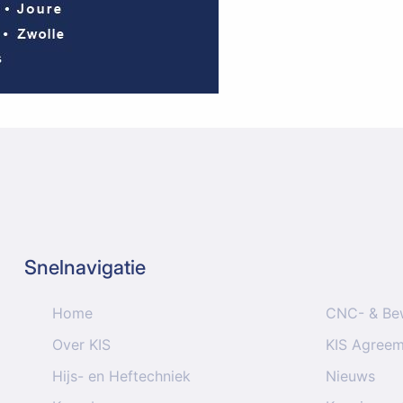
Snelnavigatie
Home
CNC- & Be
Over KIS
KIS Agree
Hijs- en Heftechniek
Nieuws