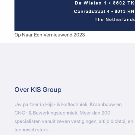
Op Naar Een Vernieuwend 2023
Over KIS Group
Uw partner in Hijs- & Heftechniek, Kraanbouw en
CNC- & Bewerkingstechniek. Meer dan 200
specialisten vanuit zeven vestigingen, altijd dichtbij en
technisch sterk.