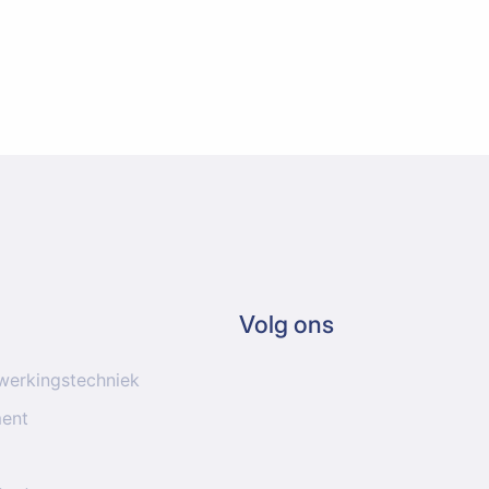
Volg ons
werkingstechniek
ment