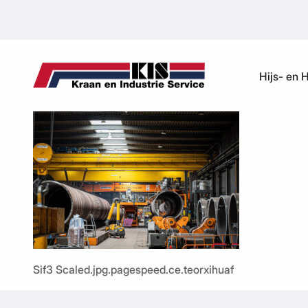
Ga naar de inhoud
Hijs- en 
Sif3 Scaled.jpg.pagespeed.ce.teorxihuaf