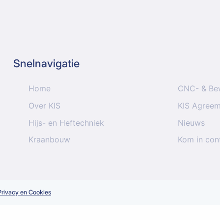
Snelnavigatie
Home
CNC- & Be
Over KIS
KIS Agree
Hijs- en Heftechniek
Nieuws
Kraanbouw
Kom in con
Privacy en Cookies