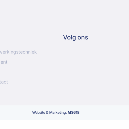
Volg ons
werkingstechniek
ment
tact
Website & Marketing:
MS618