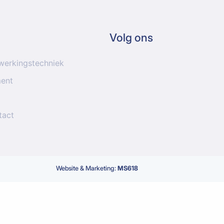
Volg ons
werkingstechniek
ment
tact
Website & Marketing:
MS618