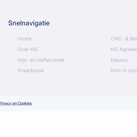
Snelnavigatie
Home
CNC- & Be
Over KIS
KIS Agree
Hijs- en Heftechniek
Nieuws
Kraanbouw
Kom in con
Privacy en Cookies