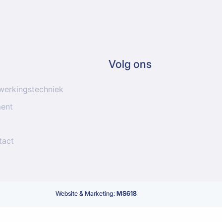
Volg ons
werkingstechniek
ment
tact
Website & Marketing:
MS618