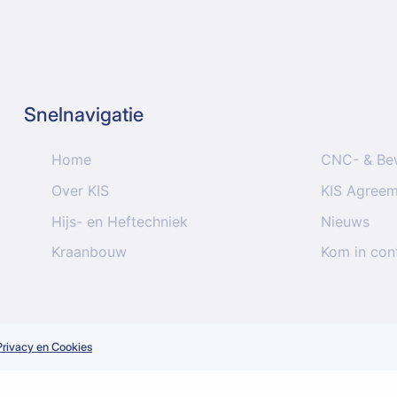
Snelnavigatie
Home
CNC- & Be
Over KIS
KIS Agree
Hijs- en Heftechniek
Nieuws
Kraanbouw
Kom in con
Privacy en Cookies