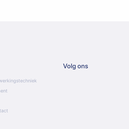
Volg ons
werkingstechniek
ment
tact