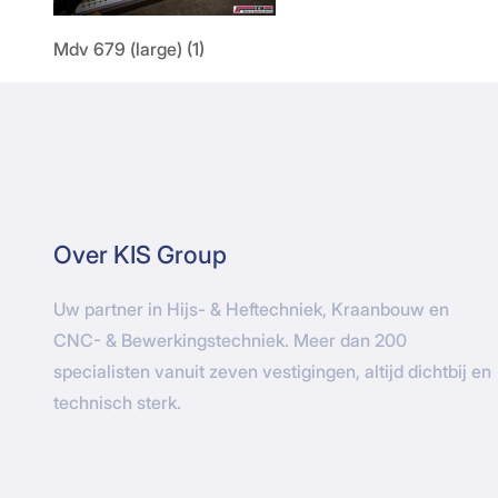
Mdv 679 (large) (1)
Over KIS Group
Uw partner in Hijs- & Heftechniek, Kraanbouw en
CNC- & Bewerkingstechniek. Meer dan 200
specialisten vanuit zeven vestigingen, altijd dichtbij en
technisch sterk.